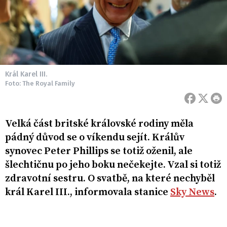
Král Karel III.
Foto: The Royal Family
Velká část britské královské rodiny měla
pádný důvod se o víkendu sejít. Králův
synovec Peter Phillips se totiž oženil, ale
šlechtičnu po jeho boku nečekejte. Vzal si totiž
zdravotní sestru. O svatbě, na které nechyběl
král Karel III., informovala stanice
Sky News
.