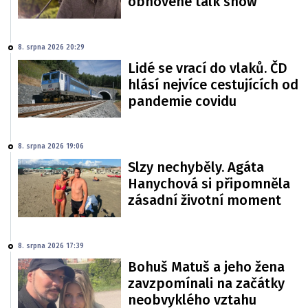
obnovené talk show
8. srpna 2026 20:29
Lidé se vrací do vlaků. ČD
hlásí nejvíce cestujících od
pandemie covidu
8. srpna 2026 19:06
Slzy nechyběly. Agáta
Hanychová si připomněla
zásadní životní moment
8. srpna 2026 17:39
Bohuš Matuš a jeho žena
zavzpomínali na začátky
neobvyklého vztahu