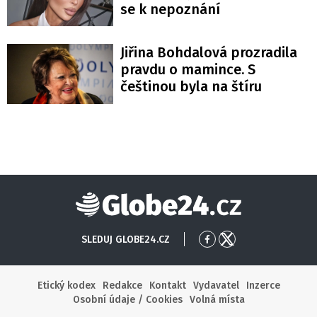
se k nepoznání
Jiřina Bohdalová prozradila
pravdu o mamince. S
češtinou byla na štíru
Globe24
SLEDUJ GLOBE24.CZ
Přejít
Přejít
na
na
Facebook
X
Etický kodex
Redakce
Kontakt
Vydavatel
Inzerce
Osobní údaje / Cookies
Volná místa