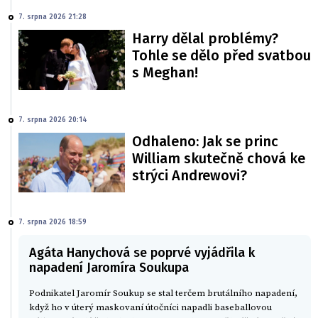
7. srpna 2026 21:28
Harry dělal problémy?
Tohle se dělo před svatbou
s Meghan!
7. srpna 2026 20:14
Odhaleno: Jak se princ
William skutečně chová ke
strýci Andrewovi?
7. srpna 2026 18:59
Agáta Hanychová se poprvé vyjádřila k
napadení Jaromíra Soukupa
Podnikatel Jaromír Soukup se stal terčem brutálního napadení,
když ho v úterý maskovaní útočníci napadli baseballovou