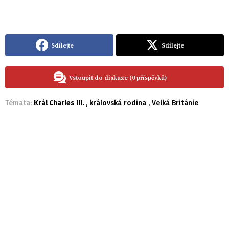
Sdílejte
Sdílejte
Vstoupit do diskuze (0 příspěvků)
Témata:
Král Charles III.
,
královská rodina
,
Velká Británie