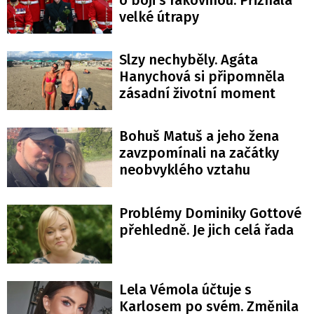
velké útrapy
Slzy nechyběly. Agáta
Hanychová si připomněla
zásadní životní moment
Bohuš Matuš a jeho žena
zavzpomínali na začátky
neobvyklého vztahu
Problémy Dominiky Gottové
přehledně. Je jich celá řada
Lela Vémola účtuje s
Karlosem po svém. Změnila