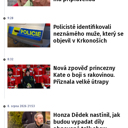
9:28
Policisté identifikovali
neznámého muže, který se
objevil v Krkonoších
8:32
Nová zpověď princezny
Kate o boji s rakovinou.
Přiznala velké útrapy
8. srpna 2026 21:53
Honza Dědek nastínil, jak
budou vypadat díly