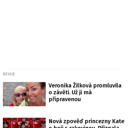
REVUE
Veronika Žilková promluvila
o závěti. Už ji má
připravenou
Nová zpověď princezny Kate
o boji s rakovinou. Přiznala