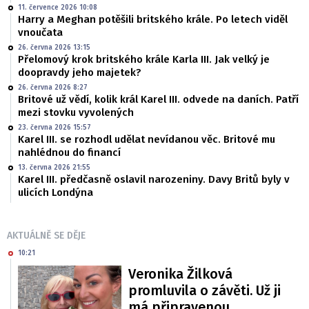
11. července 2026 10:08
Harry a Meghan potěšili britského krále. Po letech viděl
vnoučata
26. června 2026 13:15
Přelomový krok britského krále Karla III. Jak velký je
doopravdy jeho majetek?
26. června 2026 8:27
Britové už vědí, kolik král Karel III. odvede na daních. Patří
mezi stovku vyvolených
23. června 2026 15:57
Karel III. se rozhodl udělat nevídanou věc. Britové mu
nahlédnou do financí
13. června 2026 21:55
Karel III. předčasně oslavil narozeniny. Davy Britů byly v
ulicích Londýna
AKTUÁLNĚ SE DĚJE
10:21
Veronika Žilková
promluvila o závěti. Už ji
má připravenou