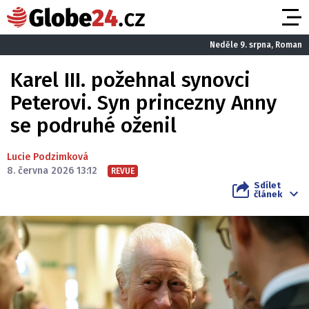
Neděle 9. srpna, Roman
Karel III. požehnal synovci
Peterovi. Syn princezny Anny
se podruhé oženil
Lucie Podzimková
8. června 2026 13:12
REVUE
Sdílet
článek