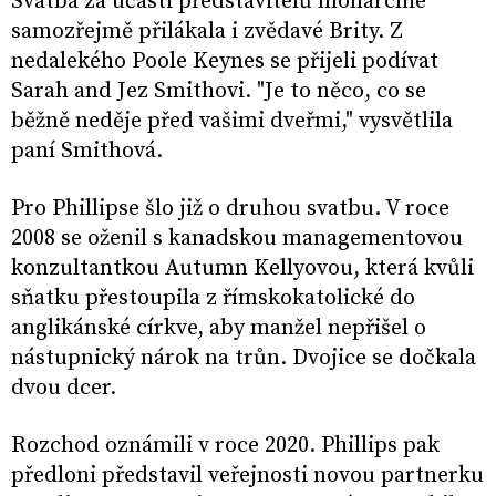
Svatba za účasti představitelů monarchie
samozřejmě přilákala i zvědavé Brity. Z
nedalekého Poole Keynes se přijeli podívat
Sarah and Jez Smithovi. "Je to něco, co se
běžně neděje před vašimi dveřmi," vysvětlila
paní Smithová.
Pro Phillipse šlo již o druhou svatbu. V roce
2008 se oženil s kanadskou managementovou
konzultantkou Autumn Kellyovou, která kvůli
sňatku přestoupila z římskokatolické do
anglikánské církve, aby manžel nepřišel o
nástupnický nárok na trůn. Dvojice se dočkala
dvou dcer.
Rozchod oznámili v roce 2020. Phillips pak
předloni představil veřejnosti novou partnerku