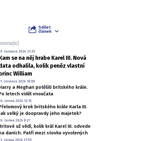
Sdílet
článek
UVISEJÍCÍ
19. července 2026 21:25
Kam se na něj hrabe Karel III. Nová
data odhalila, kolik peněz vlastní
princ William
11. července 2026 10:08
Harry a Meghan potěšili britského krále.
Po letech viděl vnoučata
26. června 2026 13:15
Přelomový krok britského krále Karla III.
Jak velký je doopravdy jeho majetek?
26. června 2026 8:27
Britové už vědí, kolik král Karel III. odvede
na daních. Patří mezi stovku vyvolených
13. června 2026 21:55