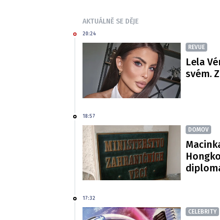
AKTUÁLNĚ SE DĚJE
20:24
REVUE
Lela Vé
svém. Z
18:57
DOMOV
Macinka
Hongko
diploma
17:32
CELEBRITY