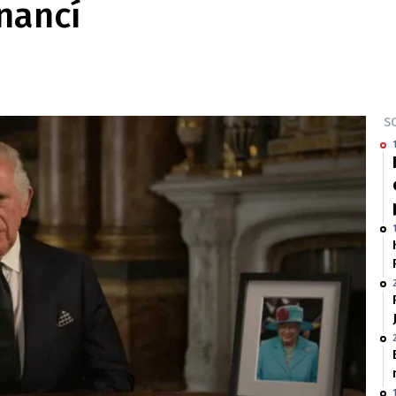
nancí
SO