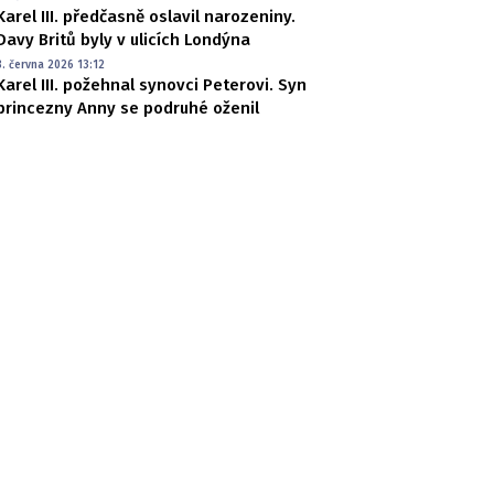
Karel III. předčasně oslavil narozeniny.
Davy Britů byly v ulicích Londýna
8. června 2026 13:12
Karel III. požehnal synovci Peterovi. Syn
princezny Anny se podruhé oženil