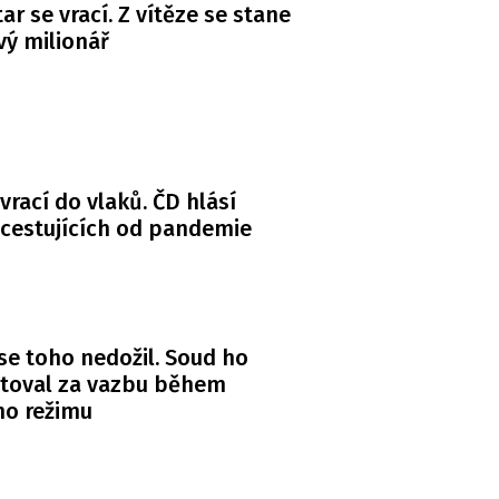
ar se vrací. Z vítěze se stane
ý milionář
 vrací do vlaků. ČD hlásí
 cestujících od pandemie
se toho nedožil. Soud ho
itoval za vazbu během
ho režimu