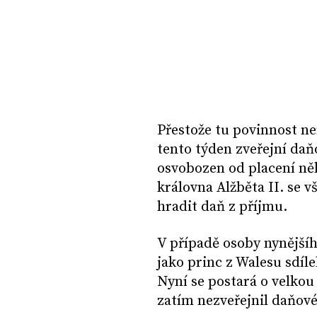
Přestože tu povinnost nem
tento týden zveřejní daň
osvobozen od placení něk
královna Alžběta II. se v
hradit daň z příjmu.
V případě osoby nynější
jako princ z Walesu sdíle
Nyní se postará o velko
zatím nezveřejnil daňové