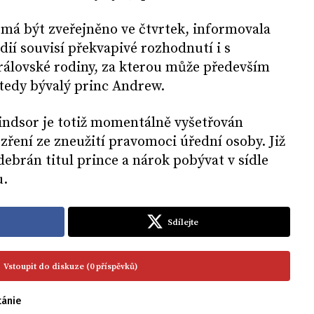
má být zveřejněno ve čtvrtek, informovala
ií souvisí překvapivé rozhodnutí i s
álovské rodiny, za kterou může především
 tedy bývalý princ Andrew.
dsor je totiž momentálně vyšetřován
ezření ze zneužití pravomoci úřední osoby. Již
ebrán titul prince a nárok pobývat v sídle
u.
Sdílejte
Vstoupit do diskuze (0 příspěvků)
tánie