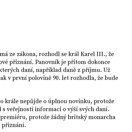
á ze zákona, rozhodl se král Karel III., že
ové přiznání. Panovník je přitom dokonce
terých daní, například daně z příjmu. Už
šak v první polovině 90. let rozhodla, že bude
ho krále nepůjde o úplnou novinku, protože
l s veřejností informaci o výši svých daní.
u premiéru, protože žádný britský monarcha
 přiznání.