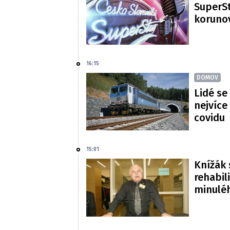
SuperSt
korunov
16:15
DOMOV
Lidé se
nejvíce
covidu
15:01
Knížák 
rehabil
minulé