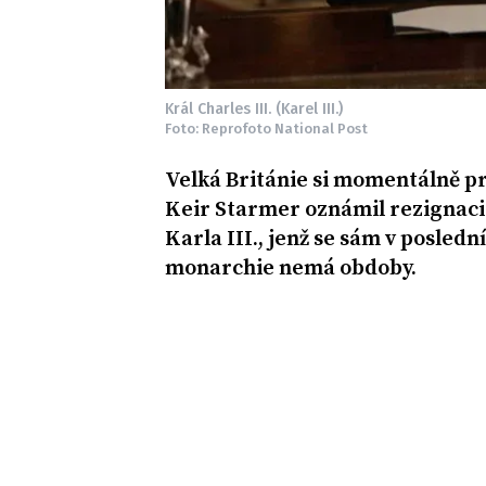
Král Charles III. (Karel III.)
Foto: Reprofoto National Post
Velká Británie si momentálně pr
Keir Starmer oznámil rezignaci.
Karla III., jenž se sám v posledn
monarchie nemá obdoby.