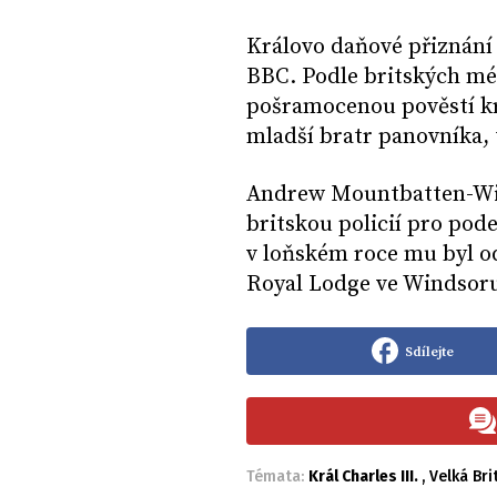
Královo daňové přiznání 
BBC. Podle britských méd
pošramocenou pověstí kr
mladší bratr panovníka,
Andrew Mountbatten-Win
britskou policií pro pod
v loňském roce mu byl od
Royal Lodge ve Windsor
Sdílejte
Témata:
Král Charles III.
,
Velká Bri