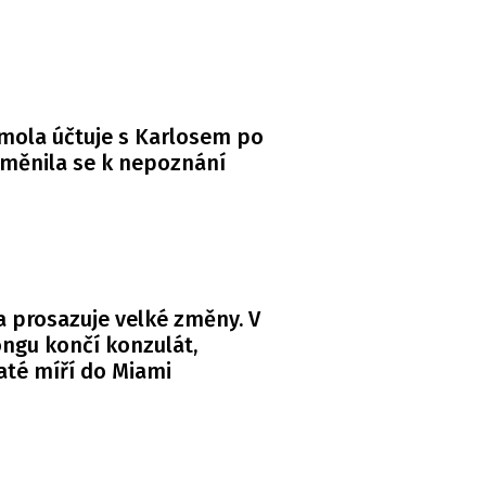
mola účtuje s Karlosem po
měnila se k nepoznání
 prosazuje velké změny. V
ngu končí konzulát,
té míří do Miami