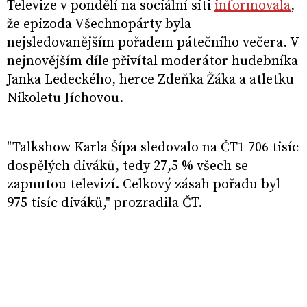
Televize v pondělí na sociální síti
informovala
,
že epizoda Všechnopárty byla
nejsledovanějším pořadem pátečního večera. V
nejnovějším díle přivítal moderátor hudebníka
Janka Ledeckého, herce Zdeňka Žáka a atletku
Nikoletu Jíchovou.
"Talkshow Karla Šípa sledovalo na ČT1 706 tisíc
dospělých diváků, tedy 27,5 % všech se
zapnutou televizí. Celkový zásah pořadu byl
975 tisíc diváků," prozradila ČT.