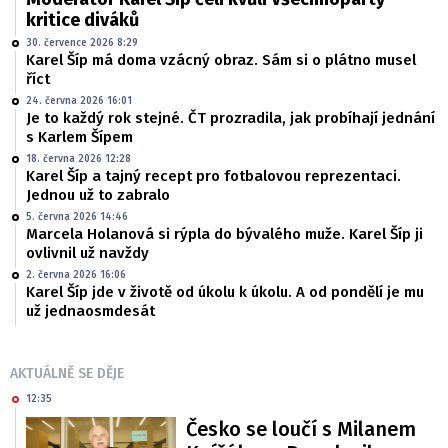
kritice diváků
30. července 2026 8:29
Karel Šíp má doma vzácný obraz. Sám si o plátno musel
říct
24. června 2026 16:01
Je to každý rok stejné. ČT prozradila, jak probíhají jednání
s Karlem Šípem
18. června 2026 12:28
Karel Šíp a tajný recept pro fotbalovou reprezentaci.
Jednou už to zabralo
5. června 2026 14:46
Marcela Holanová si rýpla do bývalého muže. Karel Šíp ji
ovlivnil už navždy
2. června 2026 16:06
Karel Šíp jde v životě od úkolu k úkolu. A od pondělí je mu
už jednaosmdesát
AKTUÁLNĚ SE DĚJE
12:35
Česko se loučí s Milanem