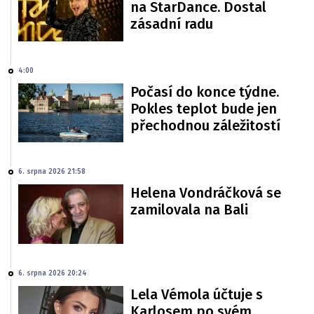
na StarDance. Dostal
zásadní radu
4:00
Počasí do konce týdne.
Pokles teplot bude jen
přechodnou záležitostí
6. srpna 2026 21:58
Helena Vondráčková se
zamilovala na Bali
6. srpna 2026 20:24
Lela Vémola účtuje s
Karlosem po svém.