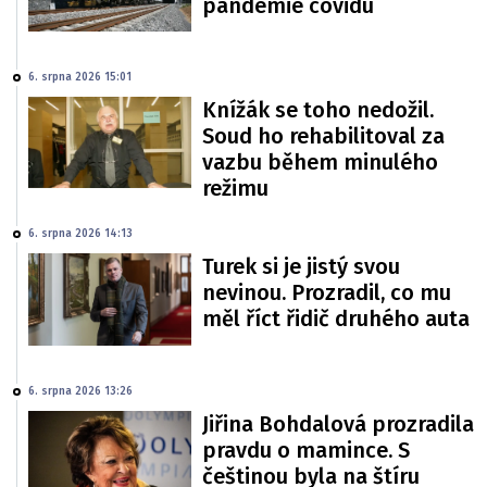
pandemie covidu
6. srpna 2026 15:01
Knížák se toho nedožil.
Soud ho rehabilitoval za
vazbu během minulého
režimu
6. srpna 2026 14:13
Turek si je jistý svou
nevinou. Prozradil, co mu
měl říct řidič druhého auta
6. srpna 2026 13:26
Jiřina Bohdalová prozradila
pravdu o mamince. S
češtinou byla na štíru