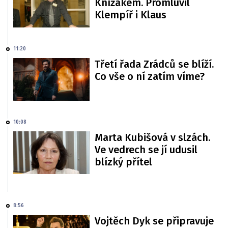
Knížákem. Promluvil
Klempíř i Klaus
11:20
Třetí řada Zrádců se blíží.
Co vše o ní zatím víme?
10:08
Marta Kubišová v slzách.
Ve vedrech se jí udusil
blízký přítel
8:56
Vojtěch Dyk se připravuje