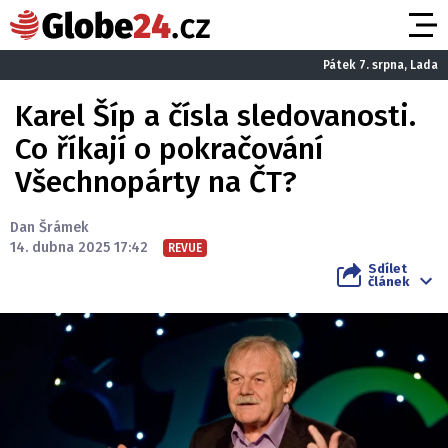
Pátek 7. srpna, Lada
Karel Šíp a čísla sledovanosti.
Co říkají o pokračování
Všechnopárty na ČT?
Dan Šrámek
14. dubna 2025 17:42
REVUE
Sdílet
článek