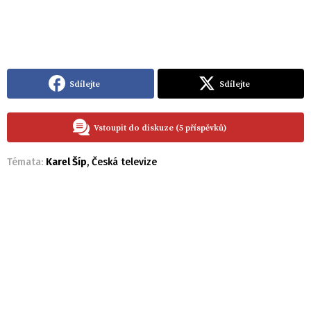
Sdílejte
Sdílejte
Vstoupit do diskuze (5 příspěvků)
Témata:
Karel Šíp
,
Česká televize