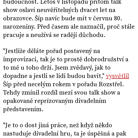
budoucnost. Letos v listopadu přitom talk
show oslaví neuvěřitelných dvacet let na
obrazovce. Šíp navíc bude mít v červnu 80.
narozeniny. Před časem ale naznačil, proč stále
pracuje a neužívá se raději důchodu.
"Jestliže děláte pořad postavený na
improvizaci, tak je to prostě dobrodružství a
to mě u toho drží. Jsem zvědavý, jak to
dopadne a jestli se lidi budou bavit,"
vysvětlil
Šíp před necelým rokem v pořadu Rozstřel.
Tehdy zmínil rozdíl mezi svou talk show a
opakovaně reprízovaným divadelním
představením.
"Je to o dost jiná práce, než když někdo
nastuduje divadelní hru, ta je úspěšná a pak