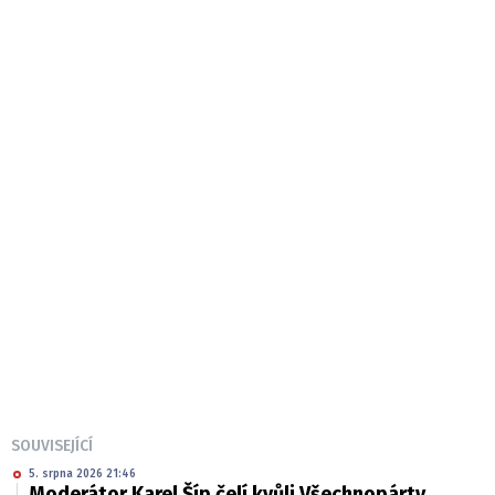
SOUVISEJÍCÍ
5. srpna 2026 21:46
Moderátor Karel Šíp čelí kvůli Všechnopárty