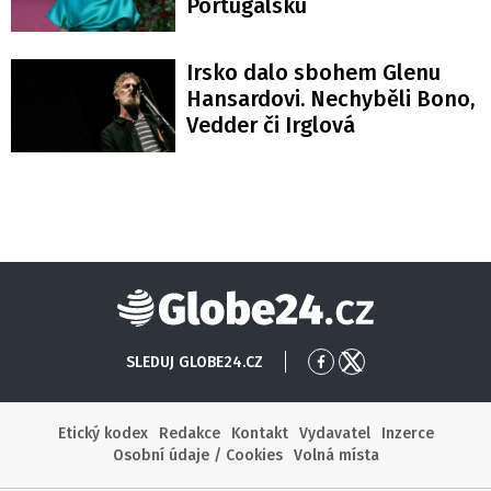
Portugalsku
Irsko dalo sbohem Glenu
Hansardovi. Nechyběli Bono,
Vedder či Irglová
Globe24
SLEDUJ GLOBE24.CZ
Přejít
Přejít
na
na
Facebook
X
Etický kodex
Redakce
Kontakt
Vydavatel
Inzerce
Osobní údaje / Cookies
Volná místa