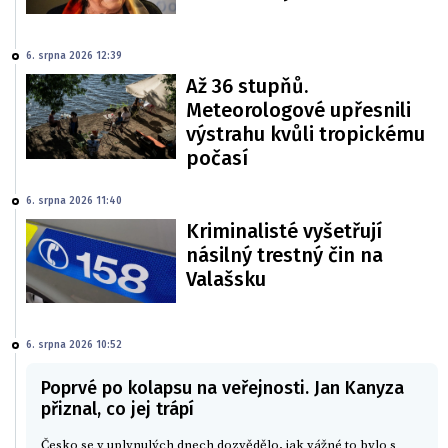
6. srpna 2026 12:39
Až 36 stupňů.
Meteorologové upřesnili
výstrahu kvůli tropickému
počasí
6. srpna 2026 11:40
Kriminalisté vyšetřují
násilný trestný čin na
Valašsku
6. srpna 2026 10:52
Poprvé po kolapsu na veřejnosti. Jan Kanyza
přiznal, co jej trápí
Česko se v uplynulých dnech dozvědělo, jak vážné to bylo s