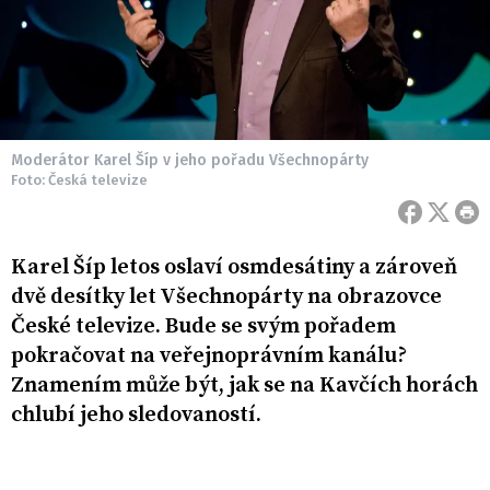
Moderátor Karel Šíp v jeho pořadu Všechnopárty
Foto: Česká televize
Karel Šíp letos oslaví osmdesátiny a zároveň
dvě desítky let Všechnopárty na obrazovce
České televize. Bude se svým pořadem
pokračovat na veřejnoprávním kanálu?
Znamením může být, jak se na Kavčích horách
chlubí jeho sledovaností.