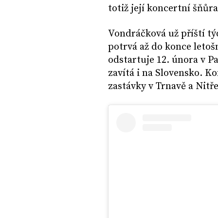
totiž její koncertní šňů
Vondráčková už příští tý
potrvá až do konce letoš
odstartuje 12. února v 
zavítá i na Slovensko. K
zastávky v Trnavě a Nitře