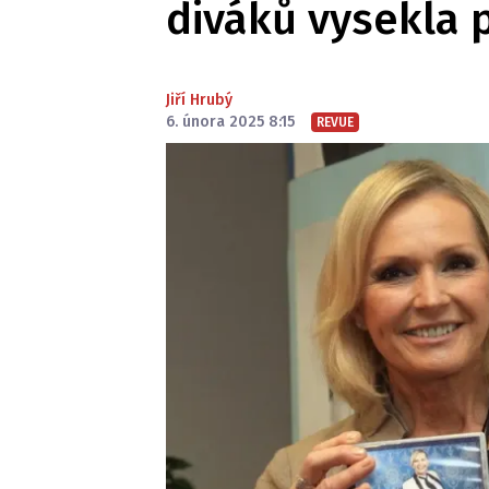
diváků vysekla 
Jiří Hrubý
6. února 2025 8:15
REVUE