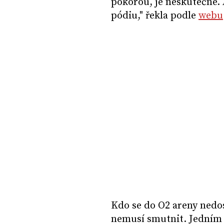
pokorou, je neskutečné. 
pódiu," řekla podle
webu
Kdo se do O2 areny nedos
nemusí smutnit. Jedním 