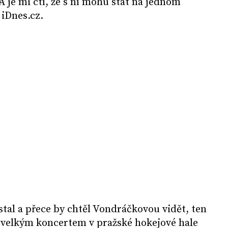
A je mi ctí, že s ní mohu stát na jednom
iDnes.cz.
tal a přece by chtěl Vondráčkovou vidět, ten
velkým koncertem v pražské hokejové hale