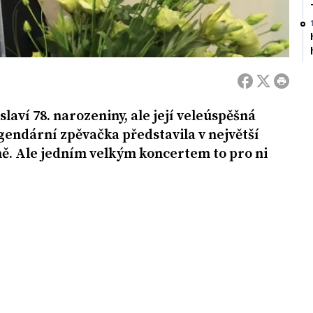
laví 78. narozeniny, ale její veleúspěšná
egendární zpěvačka představila v největší
ně. Ale jedním velkým koncertem to pro ni