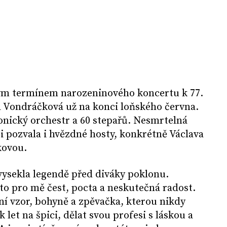
ým termínem narozeninového koncertu k 77.
 Vondráčková už na konci loňského června.
onický orchestr a 60 stepařů. Nesmrtelná
 pozvala i hvězdné hosty, konkrétně Václava
kovou.
ysekla legendě před diváky poklonu.
 to pro mě čest, pocta a neskutečná radost.
ní vzor, bohyně a zpěvačka, kterou nikdy
 let na špici, dělat svou profesi s láskou a