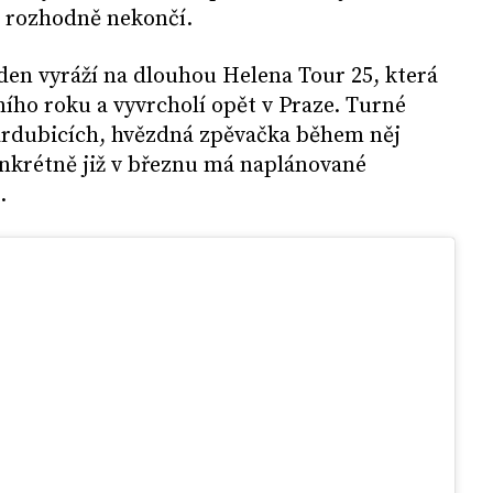
ra rozhodně nekončí.
den vyráží na dlouhou Helena Tour 25, která
ního roku a vyvrcholí opět v Praze. Turné
Pardubicích, hvězdná zpěvačka během něj
onkrétně již v březnu má naplánované
.