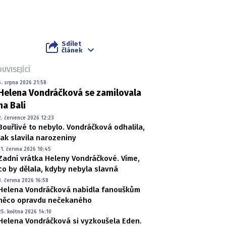
Sdílet
článek
UVISEJÍCÍ
6. srpna 2026 21:58
Helena Vondráčková se zamilovala
na Bali
2. července 2026 12:23
Bouřlivé to nebylo. Vondráčková odhalila,
jak slavila narozeniny
11. června 2026 10:45
Zadní vrátka Heleny Vondráčkové. Víme,
co by dělala, kdyby nebyla slavná
3. června 2026 16:58
Helena Vondráčková nabídla fanouškům
něco opravdu nečekaného
25. května 2026 14:10
Helena Vondráčková si vyzkoušela Eden.