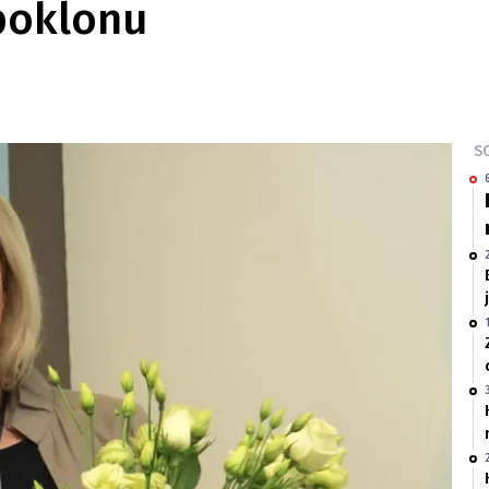
poklonu
SO