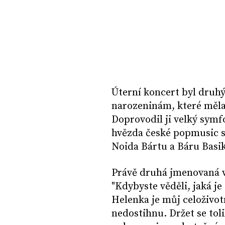
Úterní koncert byl druh
narozeninám, které měla
Doprovodil ji velký symf
hvězda české popmusic si
Noida Bártu a Báru Basi
Právě druhá jmenovaná v
"Kdybyste věděli, jaká je
Helenka je můj celoživot
nedostihnu. Držet se tolik