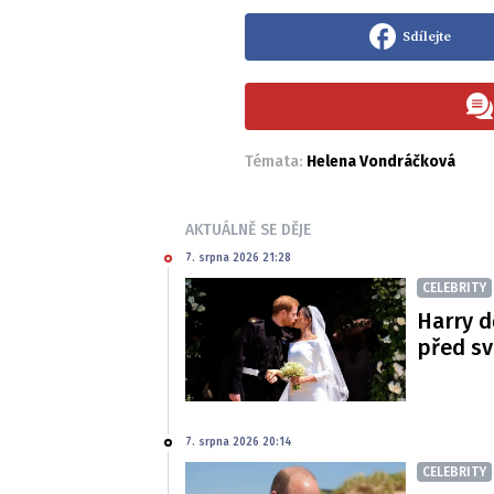
Sdílejte
Témata:
Helena Vondráčková
AKTUÁLNĚ SE DĚJE
7. srpna 2026 21:28
CELEBRITY
Harry d
před s
7. srpna 2026 20:14
CELEBRITY