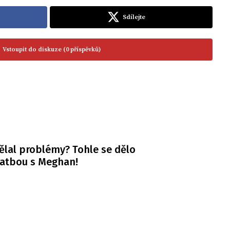
Sdílejte
Vstoupit do diskuze (0 příspěvků)
ělal problémy? Tohle se dělo
vatbou s Meghan!