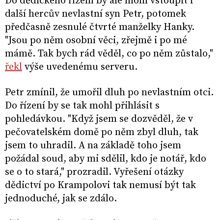
Do dědického řízení by ale mohl vstoupit i
další hercův nevlastní syn Petr, potomek
předčasně zesnulé čtvrté manželky Hanky.
"Jsou po něm osobní věci, zřejmě i po mé
mámě. Tak bych rád věděl, co po něm zůstalo,"
řekl
výše uvedenému serveru.
Petr zmínil, že umořil dluh po nevlastním otci.
Do řízení by se tak mohl přihlásit s
pohledávkou. "Když jsem se dozvěděl, že v
pečovatelském domě po něm zbyl dluh, tak
jsem to uhradil. A na základě toho jsem
požádal soud, aby mi sdělil, kdo je notář, kdo
se o to stará," prozradil. Vyřešení otázky
dědictví po Krampolovi tak nemusí být tak
jednoduché, jak se zdálo.