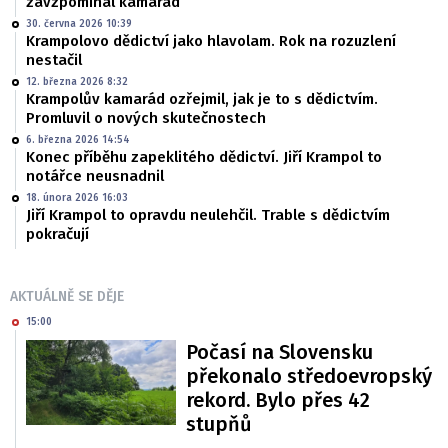
zavzpomínal kamarád
30. června 2026 10:39
Krampolovo dědictví jako hlavolam. Rok na rozuzlení
nestačil
12. března 2026 8:32
Krampolův kamarád ozřejmil, jak je to s dědictvím.
Promluvil o nových skutečnostech
6. března 2026 14:54
Konec příběhu zapeklitého dědictví. Jiří Krampol to
notářce neusnadnil
18. února 2026 16:03
Jiří Krampol to opravdu neulehčil. Trable s dědictvím
pokračují
AKTUÁLNĚ SE DĚJE
15:00
Počasí na Slovensku
překonalo středoevropský
rekord. Bylo přes 42
stupňů