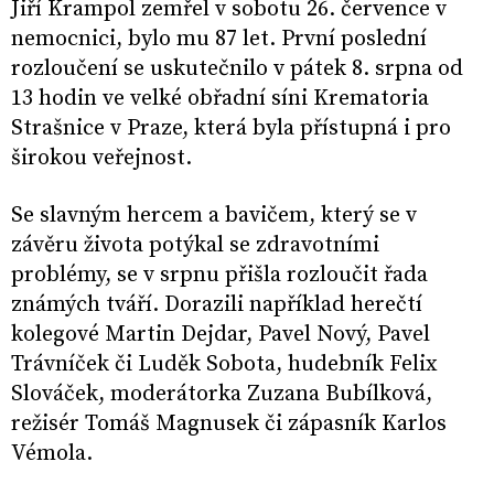
Jiří Krampol zemřel v sobotu 26. července v
nemocnici, bylo mu 87 let. První poslední
rozloučení se uskutečnilo v pátek 8. srpna od
13 hodin ve velké obřadní síni Krematoria
Strašnice v Praze, která byla přístupná i pro
širokou veřejnost.
Se slavným hercem a bavičem, který se v
závěru života potýkal se zdravotními
problémy, se v srpnu přišla rozloučit řada
známých tváří. Dorazili například herečtí
kolegové Martin Dejdar, Pavel Nový, Pavel
Trávníček či Luděk Sobota, hudebník Felix
Slováček, moderátorka Zuzana Bubílková,
režisér Tomáš Magnusek či zápasník Karlos
Vémola.