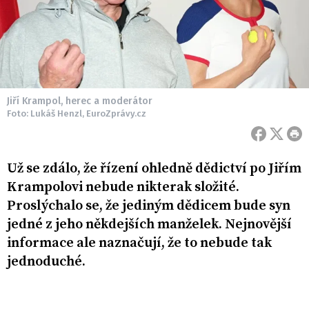
Jiří Krampol, herec a moderátor
Foto: Lukáš Henzl, EuroZprávy.cz
Už se zdálo, že řízení ohledně dědictví po Jiřím
Krampolovi nebude nikterak složité.
Proslýchalo se, že jediným dědicem bude syn
jedné z jeho někdejších manželek. Nejnovější
informace ale naznačují, že to nebude tak
jednoduché.