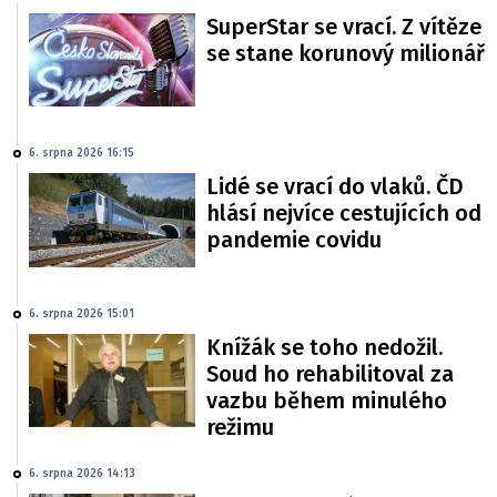
SuperStar se vrací. Z vítěze
se stane korunový milionář
6. srpna 2026 16:15
Lidé se vrací do vlaků. ČD
hlásí nejvíce cestujících od
pandemie covidu
6. srpna 2026 15:01
Knížák se toho nedožil.
Soud ho rehabilitoval za
vazbu během minulého
režimu
6. srpna 2026 14:13