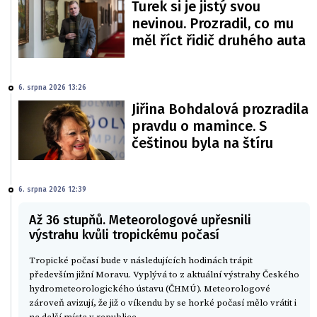
Turek si je jistý svou
nevinou. Prozradil, co mu
měl říct řidič druhého auta
6. srpna 2026 13:26
Jiřina Bohdalová prozradila
pravdu o mamince. S
češtinou byla na štíru
6. srpna 2026 12:39
Až 36 stupňů. Meteorologové upřesnili
výstrahu kvůli tropickému počasí
Tropické počasí bude v následujících hodinách trápit
především jižní Moravu. Vyplývá to z aktuální výstrahy Českého
hydrometeorologického ústavu (ČHMÚ). Meteorologové
zároveň avizují, že již o víkendu by se horké počasí mělo vrátit i
na další místa v republice.