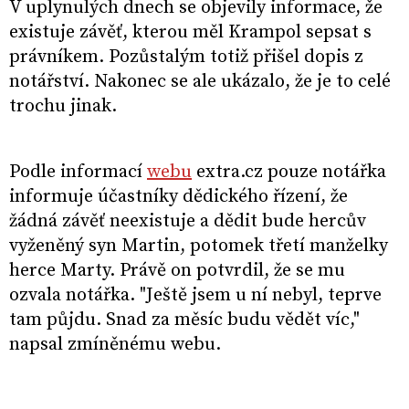
V uplynulých dnech se objevily informace, že
existuje závěť, kterou měl Krampol sepsat s
právníkem. Pozůstalým totiž přišel dopis z
notářství. Nakonec se ale ukázalo, že je to celé
trochu jinak.
Podle informací
webu
extra.cz pouze notářka
informuje účastníky dědického řízení, že
žádná závěť neexistuje a dědit bude hercův
vyženěný syn Martin, potomek třetí manželky
herce Marty. Právě on potvrdil, že se mu
ozvala notářka. "Ještě jsem u ní nebyl, teprve
tam půjdu. Snad za měsíc budu vědět víc,"
napsal zmíněnému webu.