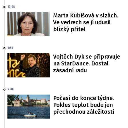
10:08
Marta Kubišová v slzách.
Ve vedrech se jí udusil
blízký přítel
8:56
Vojtěch Dyk se připravuje
na StarDance. Dostal
zásadní radu
4:00
Počasí do konce týdne.
Pokles teplot bude jen
přechodnou záležitostí