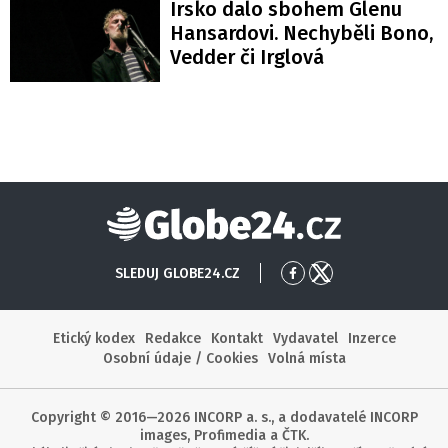
Irsko dalo sbohem Glenu
Hansardovi. Nechyběli Bono,
Vedder či Irglová
Globe24
SLEDUJ GLOBE24.CZ
Přejít
Přejít
na
na
Facebook
X
Etický kodex
Redakce
Kontakt
Vydavatel
Inzerce
Osobní údaje / Cookies
Volná místa
Copyright © 2016—2026 INCORP a. s., a dodavatelé INCORP
images, Profimedia a ČTK.