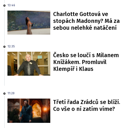
13:46
Charlotte Gottová ve
stopách Madonny? Má za
sebou nelehké natáčení
12:35
Česko se loučí s Milanem
Knížákem. Promluvil
Klempíř i Klaus
11:20
Třetí řada Zrádců se blíží.
Co vše o ní zatím víme?