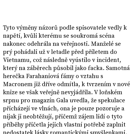
Tyto výměny názorů podle spisovatele vedly k
napětí, kvůli kterému se soukromá scéna
nakonec odehrála na veřejnosti. Manželé se
prý pohádali už v letadle před příletem do
Vietnamu, což následně vyústilo v incident,
který na záběrech působil jako facka. Samotná
herečka Farahaniová fámy o vztahu s
Macronem již dříve odmítla, k tvrzením v nové
knize se však veřejně nevyjádřila. V loňském
srpnu pro magazín Gala uvedla, že spekulace
přicházejí ve vlnách, ona je pouze pozoruje a
nijak ji neobtěžují, přičemž zájem lidí o tyto
příběhy přičetla jejich vlastní potřebě zaplnit
nedostatek lásky romantickými smyšlenkami.