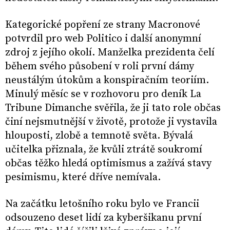
Kategorické popření ze strany Macronové
potvrdil pro web Politico i další anonymní
zdroj z jejího okolí. Manželka prezidenta čelí
během svého působení v roli první dámy
neustálým útokům a konspiračním teoriím.
Minulý měsíc se v rozhovoru pro deník La
Tribune Dimanche svěřila, že ji tato role občas
činí nejsmutnější v životě, protože ji vystavila
hlouposti, zlobě a temnotě světa. Bývalá
učitelka přiznala, že kvůli ztrátě soukromí
občas těžko hledá optimismus a zažívá stavy
pesimismu, které dříve nemívala.
Na začátku letošního roku bylo ve Francii
odsouzeno deset lidí za kyberšikanu první