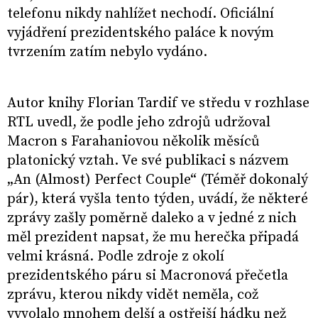
telefonu nikdy nahlížet nechodí. Oficiální
vyjádření prezidentského paláce k novým
tvrzením zatím nebylo vydáno.
Autor knihy Florian Tardif ve středu v rozhlase
RTL uvedl, že podle jeho zdrojů udržoval
Macron s Farahaniovou několik měsíců
platonický vztah. Ve své publikaci s názvem
„An (Almost) Perfect Couple“ (Téměř dokonalý
pár), která vyšla tento týden, uvádí, že některé
zprávy zašly poměrně daleko a v jedné z nich
měl prezident napsat, že mu herečka připadá
velmi krásná. Podle zdroje z okolí
prezidentského páru si Macronová přečetla
zprávu, kterou nikdy vidět neměla, což
vyvolalo mnohem delší a ostřejší hádku než