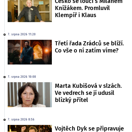
Česko se loučí s Milanem
Knížákem. Promluvil
Klempíř i Klaus
7. srpna 2026 11:20
Třetí řada Zrádců se blíží.
Co vše o ní zatím víme?
7. srpna 2026 10:08
Marta Kubišová v slzách.
Ve vedrech se jí udusil
blízký přítel
7. srpna 2026 8:56
Vojtěch Dyk se připravuje