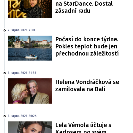
na StarDance. Dostal
zásadní radu
7. srpna 2026 4:00
Počasí do konce týdne.
Pokles teplot bude jen
přechodnou záležitostí
6. srpna 2026 21:58
Helena Vondráčková se
zamilovala na Bali
6. srpna 2026 20:24
Lela Vémola účtuje s
Karlosem po svém.