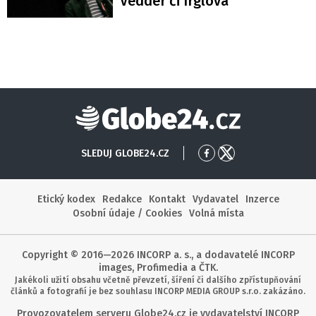
Vedder či Irglová
Globe24
SLEDUJ GLOBE24.CZ
Přejít
Přejít
na
na
Facebook
X
Etický kodex
Redakce
Kontakt
Vydavatel
Inzerce
Osobní údaje / Cookies
Volná místa
Copyright © 2016—2026 INCORP a. s., a dodavatelé INCORP
images, Profimedia a ČTK.
Jakékoli užití obsahu včetně převzetí, šíření či dalšího zpřístupňování
článků a fotografií je bez souhlasu INCORP MEDIA GROUP s.r.o. zakázáno.
Provozovatelem serveru Globe24.cz je vydavatelství INCORP