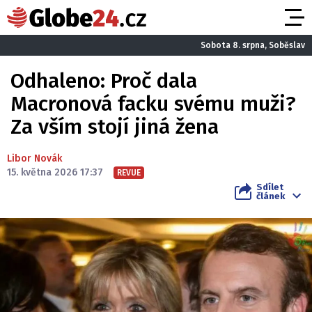
Sobota 8. srpna, Soběslav
Odhaleno: Proč dala
Macronová facku svému muži?
Za vším stojí jiná žena
Libor Novák
15. května 2026 17:37
REVUE
Sdílet
článek