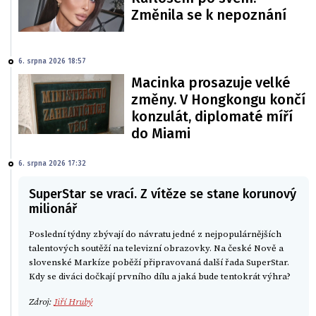
Změnila se k nepoznání
6. srpna 2026 18:57
Macinka prosazuje velké
změny. V Hongkongu končí
konzulát, diplomaté míří
do Miami
6. srpna 2026 17:32
SuperStar se vrací. Z vítěze se stane korunový
milionář
Poslední týdny zbývají do návratu jedné z nejpopulárnějších
talentových soutěží na televizní obrazovky. Na české Nově a
slovenské Markíze poběží připravovaná další řada SuperStar.
Kdy se diváci dočkají prvního dílu a jaká bude tentokrát výhra?
Zdroj:
Jiří Hrubý