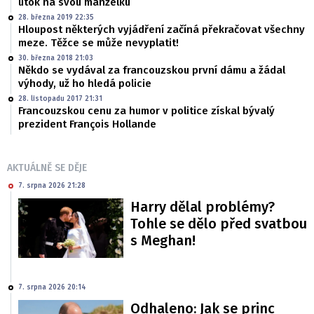
útok na svou manželku
28. března 2019 22:35
Hloupost některých vyjádření začíná překračovat všechny
meze. Těžce se může nevyplatit!
30. března 2018 21:03
Někdo se vydával za francouzskou první dámu a žádal
výhody, už ho hledá policie
28. listopadu 2017 21:31
Francouzskou cenu za humor v politice získal bývalý
prezident François Hollande
AKTUÁLNĚ SE DĚJE
7. srpna 2026 21:28
Harry dělal problémy?
Tohle se dělo před svatbou
s Meghan!
7. srpna 2026 20:14
Odhaleno: Jak se princ