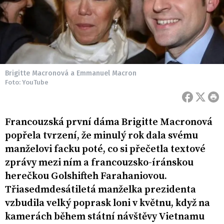
Brigitte Macronová a Emmanuel Macron
Foto: YouTube
Francouzská první dáma Brigitte Macronová
popřela tvrzení, že minulý rok dala svému
manželovi facku poté, co si přečetla textové
zprávy mezi ním a francouzsko-íránskou
herečkou Golshifteh Farahaniovou.
Třiasedmdesátiletá manželka prezidenta
vzbudila velký poprask loni v květnu, když na
kamerách během státní návštěvy Vietnamu