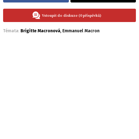
Vstoupit do diskuze (0 příspěvků)
Témata:
Brigitte Macronová
,
Emmanuel Macron