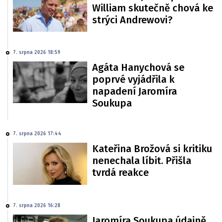
William skutečně chová ke
strýci Andrewovi?
7. srpna 2026 18:59
Agáta Hanychová se
poprvé vyjádřila k
napadení Jaromíra
Soukupa
7. srpna 2026 17:44
Kateřina Brožová si kritiku
nenechala líbit. Přišla
tvrdá reakce
7. srpna 2026 16:28
Jaromíra Soukupa údajně