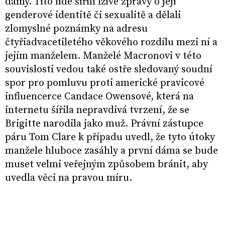
dámy. Tito lidé šířili lživé zprávy o její
genderové identitě či sexualitě a dělali
zlomyslné poznámky na adresu
čtyřiadvacetiletého věkového rozdílu mezi ní a
jejím manželem. Manželé Macronovi v této
souvislosti vedou také ostře sledovaný soudní
spor pro pomluvu proti americké pravicové
influencerce Candace Owensové, která na
internetu šířila nepravdivá tvrzení, že se
Brigitte narodila jako muž. Právní zástupce
páru Tom Clare k případu uvedl, že tyto útoky
manžele hluboce zasáhly a první dáma se bude
muset velmi veřejným způsobem bránit, aby
uvedla věci na pravou míru.