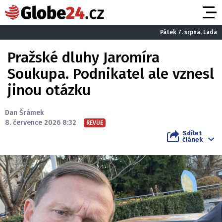
Pátek 7. srpna, Lada
Pražské dluhy Jaromíra
Soukupa. Podnikatel ale vznesl
jinou otázku
Dan Šrámek
8. července 2026 8:32
REVUE
Sdílet
článek