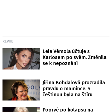
REVUE
Lela Vémola účtuje s
Karlosem po svém. Změnila
se k nepoznání
Jiřina Bohdalová prozradila
pravdu o mamince. S
češtinou byla na štíru
Poprvé po kolapsu na