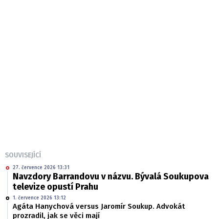
SOUVISEJÍCÍ
27. července 2026 13:31
Navzdory Barrandovu v názvu. Bývalá Soukupova
televize opustí Prahu
1. července 2026 13:12
Agáta Hanychová versus Jaromír Soukup. Advokát
prozradil, jak se věci mají