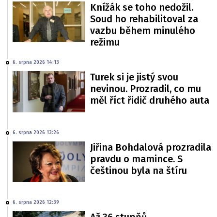
Knížák se toho nedožil.
Soud ho rehabilitoval za
vazbu během minulého
režimu
6. srpna 2026 14:13
Turek si je jistý svou
nevinou. Prozradil, co mu
měl říct řidič druhého auta
6. srpna 2026 13:26
Jiřina Bohdalová prozradila
pravdu o mamince. S
češtinou byla na štíru
6. srpna 2026 12:39