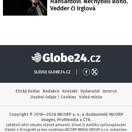
Hansardovi. Nechyběli Bono,
Vedder či Irglová
Globe24
SLEDUJ GLOBE24.CZ
Přejít
Přejít
na
na
Facebook
X
Etický kodex
Redakce
Kontakt
Vydavatel
Inzerce
Osobní údaje / Cookies
Volná místa
Copyright © 2016—2026 INCORP a. s., a dodavatelé INCORP
images, Profimedia a ČTK.
Jakékoli užití obsahu včetně převzetí, šíření či dalšího zpřístupňování
článků a fotografií je bez souhlasu INCORP MEDIA GROUP s.r.o. zakázáno.