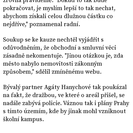
zrovna pravidelně. "Dokud to tak bude
pokračovat, je myslím lepší to tak nechat,
abychom získali celou dlužnou částku co
nejdříve," poznamenal radní.
Soukup se ke kauze nechtěl vyjádřit s
odůvodněním, že obchodní a smluvní věci
zásadně nekomentuje. "Jinou otázkou je, zda
město nabylo nemovitosti zákonným
způsobem," sdělil zmíněnému webu.
Bývalý partner Agáty Hanychové tak poukázal
na fakt, že dražbou, ve které o areál přišel, se
nadále zabývá policie. Váznou tak i plány Prahy
s tímto územím, kde by jinak mohl vzniknout
školní kampus.