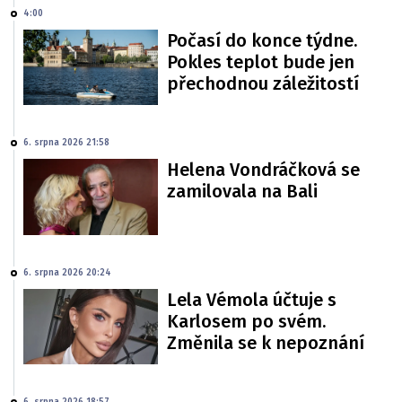
4:00
Počasí do konce týdne.
Pokles teplot bude jen
přechodnou záležitostí
6. srpna 2026 21:58
Helena Vondráčková se
zamilovala na Bali
6. srpna 2026 20:24
Lela Vémola účtuje s
Karlosem po svém.
Změnila se k nepoznání
6. srpna 2026 18:57