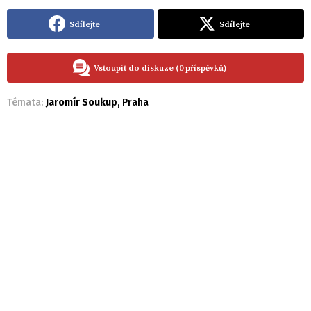
Sdílejte
Sdílejte
Vstoupit do diskuze (0 příspěvků)
Témata:
Jaromír Soukup
,
Praha