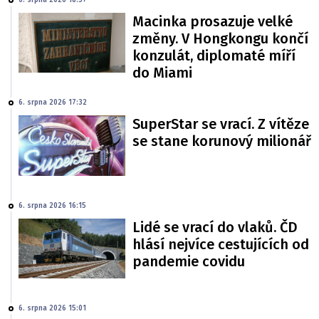
Macinka prosazuje velké
změny. V Hongkongu končí
konzulát, diplomaté míří
do Miami
6. srpna 2026 17:32
SuperStar se vrací. Z vítěze
se stane korunový milionář
6. srpna 2026 16:15
Lidé se vrací do vlaků. ČD
hlásí nejvíce cestujících od
pandemie covidu
6. srpna 2026 15:01