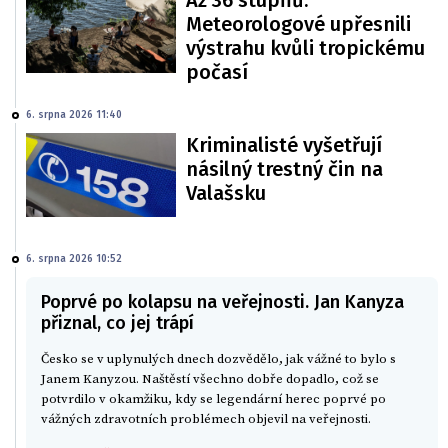
Až 36 stupňů.
Meteorologové upřesnili
výstrahu kvůli tropickému
počasí
6. srpna 2026 11:40
Kriminalisté vyšetřují
násilný trestný čin na
Valašsku
6. srpna 2026 10:52
Poprvé po kolapsu na veřejnosti. Jan Kanyza
přiznal, co jej trápí
Česko se v uplynulých dnech dozvědělo, jak vážné to bylo s
Janem Kanyzou. Naštěstí všechno dobře dopadlo, což se
potvrdilo v okamžiku, kdy se legendární herec poprvé po
vážných zdravotních problémech objevil na veřejnosti.