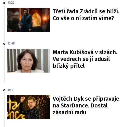
11:20
Třetí řada Zrádců se blíží.
Co vše o ní zatím víme?
10:08
Marta Kubišová v slzách.
Ve vedrech se jí udusil
blízký přítel
8:56
Vojtěch Dyk se připravuje
na StarDance. Dostal
zásadní radu