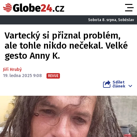
Sobota 8. srpna, Soběslav
Vartecký si přiznal problém,
ale tohle nikdo nečekal. Velké
gesto Anny K.
Jiří Hrubý
19. ledna 2025 9:08
REVUE
Sdílet
článek