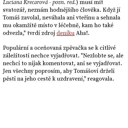
Luciana Krecarová - pozn. red.
) musí mít
svatozář, neznám hodnějšího člověka. Když jí
Tomáš zavolal, neváhala ani vteřinu a sehnala
mu okamžitě místo v léčebně, kam ho také
odvezla," tvrdí zdroj
deníku
Aha!.
Populární a oceňovaná zpěvačka se k citlivé
záležitosti nechce vyjadřovat. "Nezlobte se, ale
nechci to nijak komentovat, ani se vyjadřovat.
Jen všechny poprosím, aby Tomášovi drželi
pěsti na jeho cestě k uzdravení," reagovala.