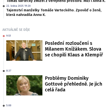
Tomáš Vartecký zmizel z veřejného prostoru. Mlčí i Anna K.
22. ledna 2025 19:20
Tajemství manželky Tomáše Varteckého. Zpověď o ženě,
která nahradila Annu K.
AKTUÁLNĚ SE DĚJE
9:51
Poslední rozloučení s
Milanem Knížákem. Slova
se chopili Klaus a Klempíř
8:37
Problémy Dominiky
Gottové přehledně. Je jich
celá řada
5:00