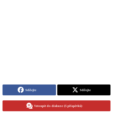
Sdílejte
Sdílejte
Vstoupit do diskuze (5 příspěvků)