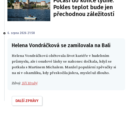
Počasí do konce týdne.
Pokles teplot bude jen
přechodnou záležitostí
6. srpna 2026 21:58
Helena Vondráčková se zamilovala na Bali
Helena Vondráčková obětovala život kariéře v hudebním
průmyslu, ale i osudové lásky se nakonec dočkala, když se
potkala s Martinem Michalem. Manžel populární zpěvačky si
na ni v okamžiku, kdy přeskočila jiskra, myslel už dlouho.
Zdroj:
Jiří Hrubý
DALŠÍ ZPRÁVY