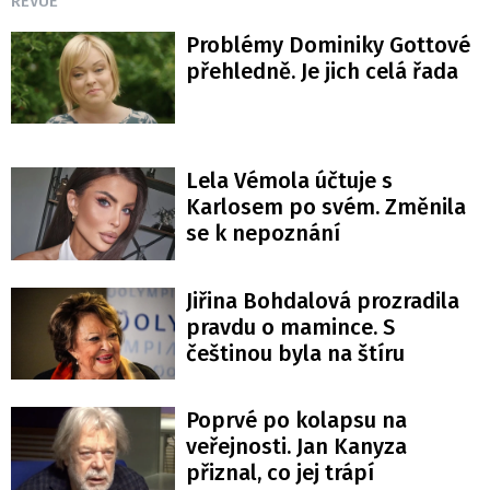
REVUE
Problémy Dominiky Gottové
přehledně. Je jich celá řada
Lela Vémola účtuje s
Karlosem po svém. Změnila
se k nepoznání
Jiřina Bohdalová prozradila
pravdu o mamince. S
češtinou byla na štíru
Poprvé po kolapsu na
veřejnosti. Jan Kanyza
přiznal, co jej trápí