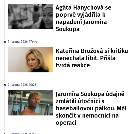
Agáta Hanychová se
poprvé vyjádřila k
napadení Jaromíra
Soukupa
7. srpna 2026 17:44
Kateřina Brožová si kritiku
nenechala líbit. Přišla
tvrdá reakce
7. srpna 2026 16:28
Jaromíra Soukupa údajně
zmlátili útočníci s
baseballovou pálkou. Měl
skončit v nemocnici na
operaci