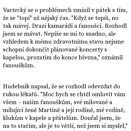
Vartecký se o problémech zmínil v pátek s tím,
že se "topí" už nějaký čas. "Když se topíš, no
tak mávej. Drazí kamarádi a fanoušci. Rozhodl
jsem se mávat. Nepíše se mi to snadno, ale
vzhledem k mému zdravotnímu stavu nejsme
schopni dokončit plánované koncerty s
kapelou, prozatím do konce března," oznámil
fanouškům.
Hudebník napsal, že se rozhodl odevzdat do
rukou lékařů. "Moc bych se chtěl omluvit vám
všem – našim fanouškům, své milované a
milující ženě Martině a její rodině, mé rodině,
klukům v kapele a přátelům. Doufal jsem, že
na to stačím, ale je to větší, než jsem si myslel,"