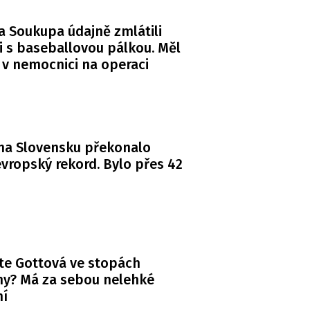
a Soukupa údajně zmlátili
i s baseballovou pálkou. Měl
 v nemocnici na operaci
na Slovensku překonalo
vropský rekord. Bylo přes 42
te Gottová ve stopách
y? Má za sebou nelehké
ní