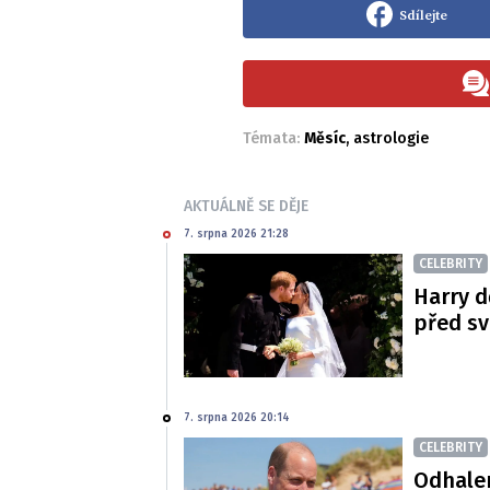
Sdílejte
Témata:
Měsíc
,
astrologie
AKTUÁLNĚ SE DĚJE
7. srpna 2026 21:28
CELEBRITY
Harry d
před s
7. srpna 2026 20:14
CELEBRITY
Odhalen