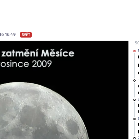
16 16:49
SVĚT
SO