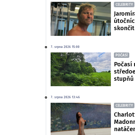
CELEBRITY
Jaromír
útočníc
skončit
7. srpna 2026 15:00
POČASÍ
Počasí 
středoe
stupňů
7. srpna 2026 13:46
CELEBRITY
Charlot
Madonn
natáče