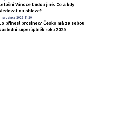
Letošní Vánoce budou jiné. Co a kdy
sledovat na obloze?
6. prosince 2025 11:20
Co přinesl prosinec? Česko má za sebou
poslední superúplněk roku 2025