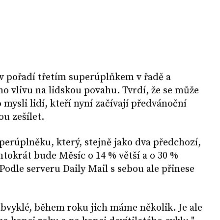
v pořadí třetím superúplňkem v řadě a
ho vlivu na lidskou povahu. Tvrdí, že se může
mysli lidí, kteří nyní začívají předvánoční
u zešílet.
erúplněku, který, stejně jako dva předchozí,
ntokrát bude Měsíc o 14 % větší a o 30 %
Podle serveru Daily Mail s sebou ale přinese
bvyklé, během roku jich máme několik. Je ale