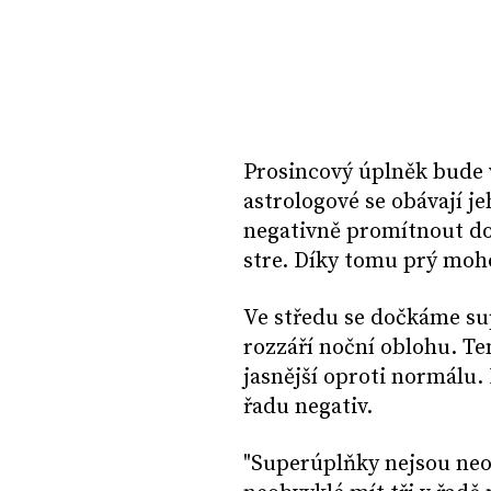
Prosincový úplněk bude 
astrologové se obávají je
negativně promítnout do 
stre. Díky tomu prý moho
Ve středu se dočkáme sup
rozzáří noční oblohu. Te
jasnější oproti normálu. 
řadu negativ.
"Superúplňky nejsou neo