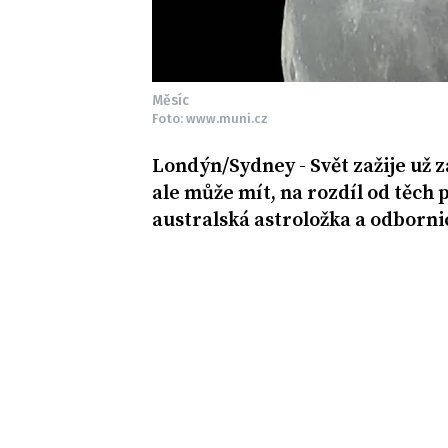
Měsíc
Foto: www.muni.cz
Londýn/Sydney - Svět zažije už z
ale může mít, na rozdíl od těch 
australská astroložka a odborni