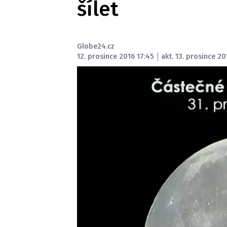
šílet
Globe24.cz
12. prosince 2016 17:45
akt. 13. prosince 20