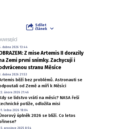
Sdílet
článek
UVISEJÍCÍ
5. dubna 2026 13:44
OBRAZEM: Z mise Artemis II dorazily
na Zemi první snímky. Zachycují i
odvrácenou stranu Měsíce
3. dubna 2026 21:53
Artemis běží bez problémů. Astronauti se
odpoutali od Země a míří k Měsíci
22. února 2026 21:46
Kdy se lidstvo vrátí na měsíc? NASA řeší
technické potíže, odložila misi
31. ledna 2026 18:04
Únorový úplněk 2026 se blíží. Co letos
přinese?
23. prosince 2025 8:54