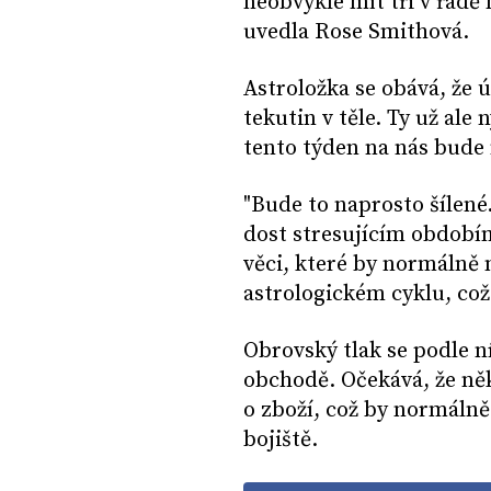
neobvyklé mít tři v řadě 
uvedla Rose Smithová.
Astroložka se obává, že ú
tekutin v těle. Ty už ale
tento týden na nás bude 
"Bude to naprosto šílen
dost stresujícím obdobím
věci, které by normálně 
astrologickém cyklu, což 
Obrovský tlak se podle n
obchodě. Očekává, že něk
o zboží, což by normálně
bojiště.