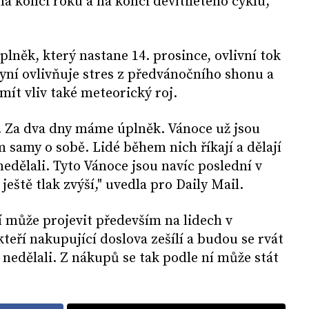
na konci roku a na konci devítiletého cyklu,"
plněk, který nastane 14. prosince, ovlivní tok
 nyní ovlivňuje stres z předvánočního shonu a
mít vliv také meteorický roj.
é. Za dva dny máme úplněk. Vánoce už jsou
 samy o sobě. Lidé během nich říkají a dělají
nedělali. Tyto Vánoce jsou navíc poslední v
ještě tlak zvýší," uvedla pro Daily Mail.
í může projevit především na lidech v
teří nakupující doslova zešílí a budou se rvát
 nedělali. Z nákupů se tak podle ní může stát