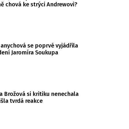
ě chová ke strýci Andrewovi?
anychová se poprvé vyjádřila
dení Jaromíra Soukupa
a Brožová si kritiku nenechala
řišla tvrdá reakce