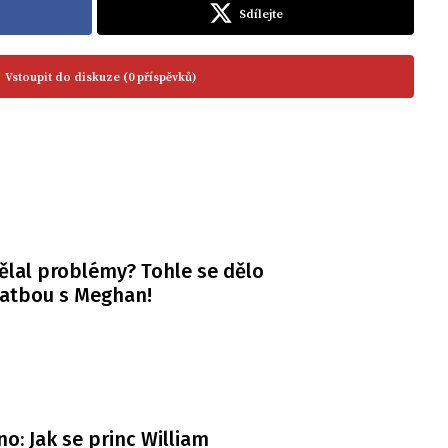
Sdílejte
Vstoupit do diskuze (0 příspěvků)
ělal problémy? Tohle se dělo
vatbou s Meghan!
o: Jak se princ William