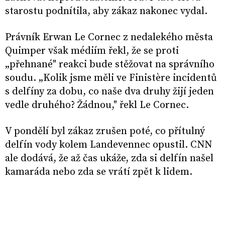
starostu podnítila, aby zákaz nakonec vydal.
Právník Erwan Le Cornec z nedalekého města
Quimper však médiím řekl, že se proti
„přehnané" reakci bude stěžovat na správního
soudu. „Kolik jsme měli ve Finistère incidentů
s delfíny za dobu, co naše dva druhy žijí jeden
vedle druhého? Žádnou," řekl Le Cornec.
V pondělí byl zákaz zrušen poté, co přítulný
delfín vody kolem Landevennec opustil. CNN
ale dodává, že až čas ukáže, zda si delfín našel
kamaráda nebo zda se vrátí zpět k lidem.