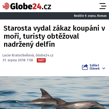
Neděle 9. srpna, Roman
Starosta vydal zákaz koupáni v
moři, turisty obtěžoval
nadržený delfín
Lucie Kratochvílová
,
Globe24.cz
31. srpna 2018 7:58
SVĚT
Sdílet
článek