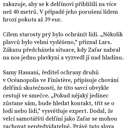
zakazuje, aby se k delfínovi přiblížili na více
než 40 metrů. V případě jeho porušení lidem
hrozí pokuta až 39 eur.
Cílem starosty prý bylo ochránit lidi. „Několik
plavců bylo velmi vyděšeno,“ přiznal Lars.
Zákazu předcházela situace, kdy Zafar nabral
na nos jednu plavkyni a vyzvedl ji nad hladinu.
Samy Hassani, ředitel ochrany druhů
v Océanopolis ve Finistère, připisuje chování
delfínů skutečnosti, že tito savci obvykle
cestují ve smečce. „Pokud nějaký jedinec
zůstane sám, bude hledat kontakt, třít se o
lodi nebo lidi," vysvětluje expert. Dodal, že
velcí samotářští delfíni jako Zafar se mohou
zachovat nepředvídatelně. Právě tato slova