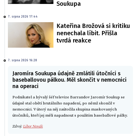
Soukupa
7. srpna 2026 17:44
Kateřina Brožová si kritiku
nenechala líbit. Přišla
tvrdá reakce
7. srpna 2026 16:28
Jaromíra Soukupa údajně zmlátili útočníci s
baseballovou pálkou. Měl skončit v nemocnici
na operaci
Podnikatel a bývalý šéf televize Barrandov Jaromír Soukup se
údajně stal obětí brutálního napadení, po němž skončil v
nemocnici. V úterý na něj zaútočila skupina maskovaných
útočníků, kteří jej měli napadnout s použitím baseballové pálky.
Zdroj:
Libor Novák