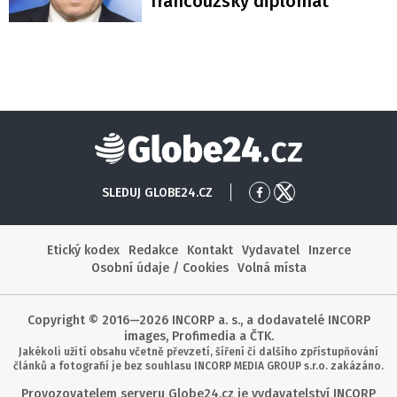
francouzský diplomat
Globe24
SLEDUJ GLOBE24.CZ
Přejít
Přejít
na
na
Facebook
X
Etický kodex
Redakce
Kontakt
Vydavatel
Inzerce
Osobní údaje / Cookies
Volná místa
Copyright © 2016—2026 INCORP a. s., a dodavatelé INCORP
images, Profimedia a ČTK.
Jakékoli užití obsahu včetně převzetí, šíření či dalšího zpřístupňování
článků a fotografií je bez souhlasu INCORP MEDIA GROUP s.r.o. zakázáno.
Provozovatelem serveru Globe24.cz je vydavatelství INCORP