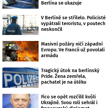
Berlína se ukazuje
V Berlíně se střílelo. Policisté
vypátrali teroristu, v poutech
neskončil
Masivní požáry ničí západní
Evropu. Ve Francii už povolali
armádu
Tragický útok na berlínský
Pride. Žena zemřela,
pachatel je na útěku
Fico se opět rozčílil kvůli
Ukrajině. Svou roli sehrál i