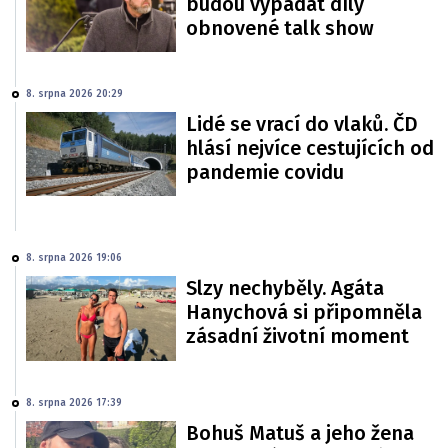
budou vypadat díly
obnovené talk show
8. srpna 2026 20:29
Lidé se vrací do vlaků. ČD
hlásí nejvíce cestujících od
pandemie covidu
8. srpna 2026 19:06
Slzy nechyběly. Agáta
Hanychová si připomněla
zásadní životní moment
8. srpna 2026 17:39
Bohuš Matuš a jeho žena