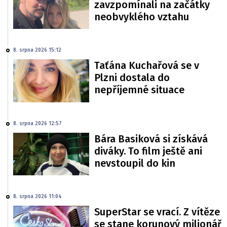
zavzpomínali na začátky
neobvyklého vztahu
8. srpna 2026 15:12
Taťána Kuchařová se v
Plzni dostala do
nepříjemné situace
8. srpna 2026 12:57
Bára Basiková si získává
diváky. To film ještě ani
nevstoupil do kin
8. srpna 2026 11:04
SuperStar se vrací. Z vítěze
se stane korunový milionář