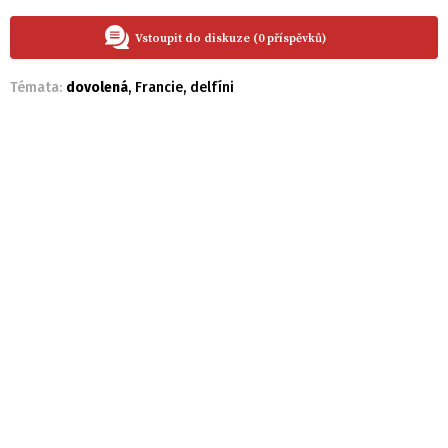
Vstoupit do diskuze (0 příspěvků)
Témata:
dovolená
,
Francie
,
delfíni