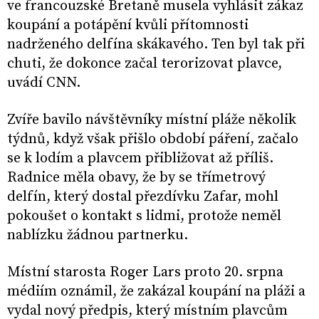
ve francouzské Bretaně musela vyhlásit zákaz
koupání a potápění kvůli přítomnosti
nadrženého delfína skákavého. Ten byl tak při
chuti, že dokonce začal terorizovat plavce,
uvádí CNN.
Zvíře bavilo návštěvníky místní pláže několik
týdnů, když však přišlo období páření, začalo
se k lodím a plavcem přibližovat až příliš.
Radnice měla obavy, že by se třímetrový
delfín, který dostal přezdívku Zafar, mohl
pokoušet o kontakt s lidmi, protože neměl
nablízku žádnou partnerku.
Místní starosta Roger Lars proto 20. srpna
médiím oznámil, že zakázal koupání na pláži a
vydal nový předpis, který místním plavcům