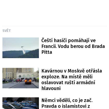
SVĚT
Čeští hasiči pomáhají ve
Francii. Vodu berou od Brada
Pitta
Kavárnou v Moskvě otřásla
exploze. Na místě měli
oslavovat ruští armádní
hlavouni
Němci věděli, co je zač.
Pravda o islamistovi z