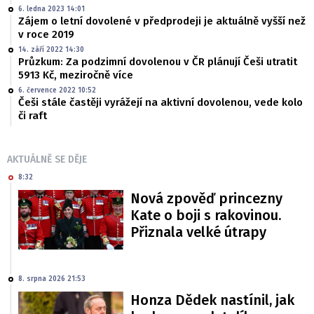
6. ledna 2023 14:01
Zájem o letní dovolené v předprodeji je aktuálně vyšší než
v roce 2019
14. září 2022 14:30
Průzkum: Za podzimní dovolenou v ČR plánují Češi utratit
5913 Kč, meziročně více
6. července 2022 10:52
Češi stále častěji vyrážejí na aktivní dovolenou, vede kolo
či raft
AKTUÁLNĚ SE DĚJE
8:32
Nová zpověď princezny
Kate o boji s rakovinou.
Přiznala velké útrapy
8. srpna 2026 21:53
Honza Dědek nastínil, jak