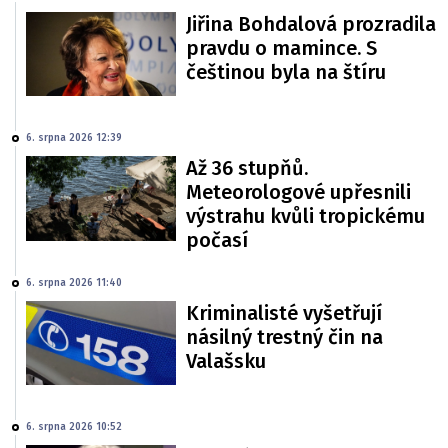
Jiřina Bohdalová prozradila
pravdu o mamince. S
češtinou byla na štíru
6. srpna 2026 12:39
Až 36 stupňů.
Meteorologové upřesnili
výstrahu kvůli tropickému
počasí
6. srpna 2026 11:40
Kriminalisté vyšetřují
násilný trestný čin na
Valašsku
6. srpna 2026 10:52