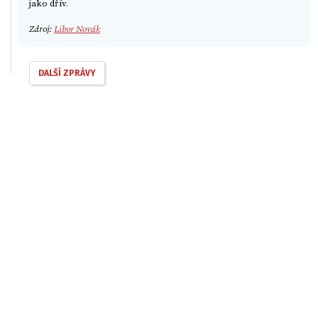
jako dřív.
Zdroj:
Libor Novák
DALŠÍ ZPRÁVY