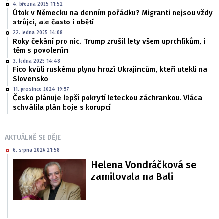
4. března 2025 11:52
Útok v Německu na denním pořádku? Migranti nejsou vždy
strůjci, ale často i obětí
22. ledna 2025 14:08
Roky čekání pro nic. Trump zrušil lety všem uprchlíkům, i
těm s povolením
3. ledna 2025 14:48
Fico kvůli ruskému plynu hrozí Ukrajincům, kteří utekli na
Slovensko
11. prosince 2024 19:57
Česko plánuje lepší pokrytí leteckou záchrankou. Vláda
schválila plán boje s korupcí
AKTUÁLNĚ SE DĚJE
6. srpna 2026 21:58
Helena Vondráčková se
zamilovala na Bali