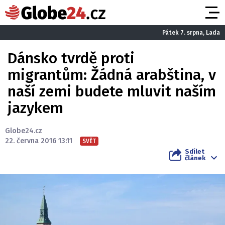
Pátek 7. srpna, Lada
Dánsko tvrdě proti
migrantům: Žádná arabština, v
naší zemi budete mluvit naším
jazykem
Globe24.cz
22. června 2016 13:11
SVĚT
Sdílet
článek