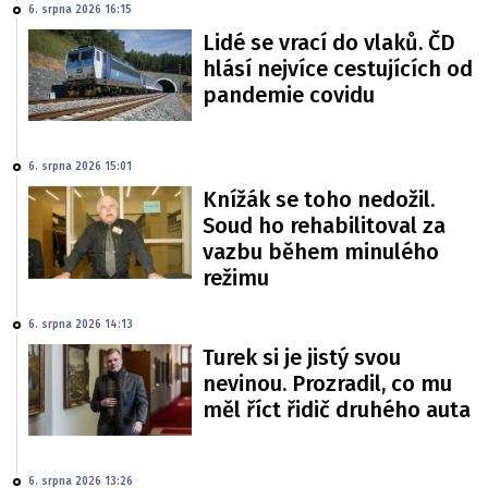
6. srpna 2026 16:15
Lidé se vrací do vlaků. ČD
hlásí nejvíce cestujících od
pandemie covidu
6. srpna 2026 15:01
Knížák se toho nedožil.
Soud ho rehabilitoval za
vazbu během minulého
režimu
6. srpna 2026 14:13
Turek si je jistý svou
nevinou. Prozradil, co mu
měl říct řidič druhého auta
6. srpna 2026 13:26