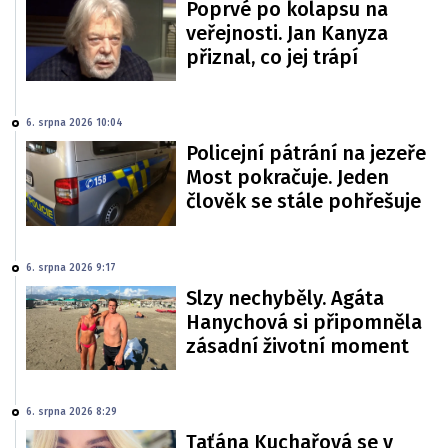
Poprvé po kolapsu na
veřejnosti. Jan Kanyza
přiznal, co jej trápí
6. srpna 2026 10:04
Policejní pátrání na jezeře
Most pokračuje. Jeden
člověk se stále pohřešuje
6. srpna 2026 9:17
Slzy nechyběly. Agáta
Hanychová si připomněla
zásadní životní moment
6. srpna 2026 8:29
Taťána Kuchařová se v