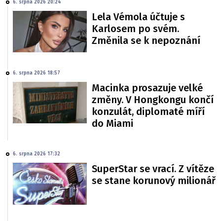
6. srpna 2026 20:24
Lela Vémola účtuje s
Karlosem po svém.
Změnila se k nepoznání
6. srpna 2026 18:57
Macinka prosazuje velké
změny. V Hongkongu končí
konzulát, diplomaté míří
do Miami
6. srpna 2026 17:32
SuperStar se vrací. Z vítěze
se stane korunový milionář