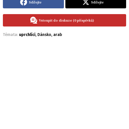
Sdílejte
Sdílejte
Vstoupit do diskuze (0 příspěvků)
Témata:
uprchlíci
,
Dánsko
,
arab