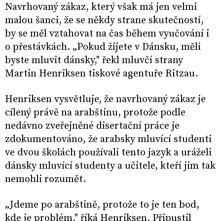
Navrhovaný zákaz, který však má jen velmi
malou šanci, že se někdy strane skutečností,
by se měl vztahovat na čas během vyučování i
o přestávkách. „Pokud žijete v Dánsku, měli
byste mluvit dánsky," řekl mluvčí strany
Martin Henriksen tiskové agentuře Ritzau.
Henriksen vysvětluje, že navrhovaný zákaz je
cílený právě na arabštinu, protože podle
nedávno zveřejněné disertační práce je
zdokumentováno, že arabsky mluvící studenti
ve dvou školách používali tento jazyk a uráželi
dánsky mluvící studenty a učitele, kteří jim tak
nemohli rozumět.
„Jdeme po arabštině, protože to je ten bod,
kde je problém," říká Henriksen. Připustil