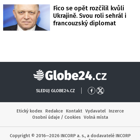
Fico se opět rozčílil kvůli
Ukrajině. Svou roli sehrál i
francouzský diplomat
Globe24
SLEDUJ GLOBE24.CZ
Přejít
Přejít
na
na
Facebook
X
Etický kodex
Redakce
Kontakt
Vydavatel
Inzerce
Osobní údaje / Cookies
Volná místa
Copyright © 2016—2026 INCORP a. s., a dodavatelé INCORP