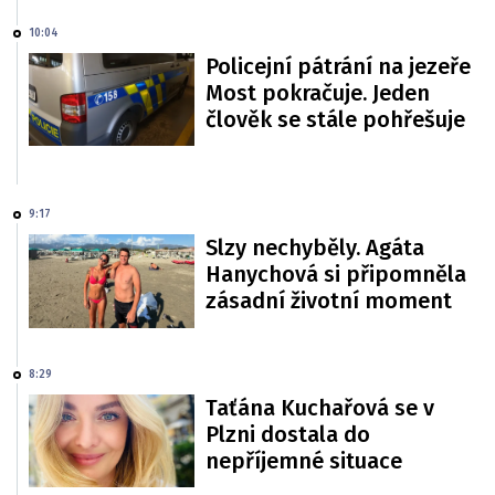
10:04
Policejní pátrání na jezeře
Most pokračuje. Jeden
člověk se stále pohřešuje
9:17
Slzy nechyběly. Agáta
Hanychová si připomněla
zásadní životní moment
8:29
Taťána Kuchařová se v
Plzni dostala do
nepříjemné situace