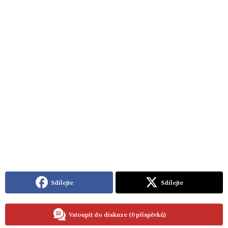
Sdílejte
Sdílejte
Vstoupit do diskuze (0 příspěvků)