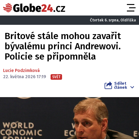
Čtvrtek 6. srpna, Oldřiška
Britové stále mohou zavařit
bývalému princi Andrewovi.
Policie se připomněla
Lucie Podzimková
22. května 2026 17:19
SVĚT
Sdílet
článek