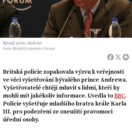
Bývalý princ Andrew
Foto: World Economic Forum
Britská policie zopakovala výzvu k veřejnosti
ve věci vyšetřování bývalého prince Andrewa.
Vyšetřovatelé chtějí mluvit s lidmi, kteří by
mohli mít jakékoliv informace. Uvedla to
BBC
.
Policie vyšetřuje mladšího bratra krále Karla
III. pro podezření ze zneužití pravomoci
úřední osoby.