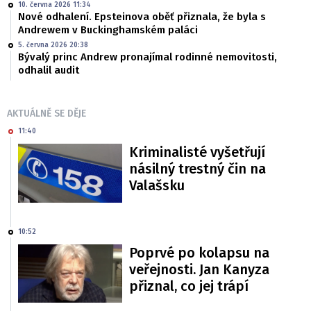
10. června 2026 11:34
Nové odhalení. Epsteinova oběť přiznala, že byla s
Andrewem v Buckinghamském paláci
5. června 2026 20:38
Bývalý princ Andrew pronajímal rodinné nemovitosti,
odhalil audit
AKTUÁLNĚ SE DĚJE
11:40
Kriminalisté vyšetřují
násilný trestný čin na
Valašsku
10:52
Poprvé po kolapsu na
veřejnosti. Jan Kanyza
přiznal, co jej trápí