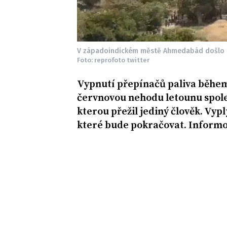
V západoindickém městě Ahmedabád došlo k 
Foto: reprofoto twitter
Vypnutí přepínačů paliva během
červnovou nehodu letounu spol
kterou přežil jediný člověk. Vyp
které bude pokračovat. Inform