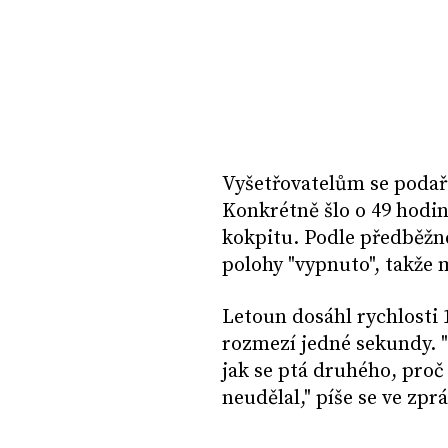
Vyšetřovatelům se podaři
Konkrétně šlo o 49 hodin
kokpitu. Podle předběžn
polohy "vypnuto", takže 
Letoun dosáhl rychlosti 
rozmezí jedné sekundy. "V
jak se ptá druhého, proč 
neudělal," píše se ve zpr