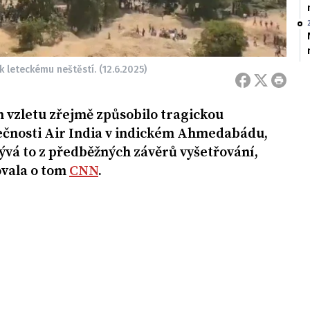
leteckému neštěstí. (12.6.2025)
 vzletu zřejmě způsobilo tragickou
ečnosti Air India v indickém Ahmedabádu,
lývá to z předběžných závěrů vyšetřování,
ovala o tom
CNN
.