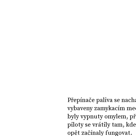
Přepínače paliva se nach
vybaveny zamykacím mec
byly vypnuty omylem, p
piloty se vrátily tam, k
opět začínaly fungovat.