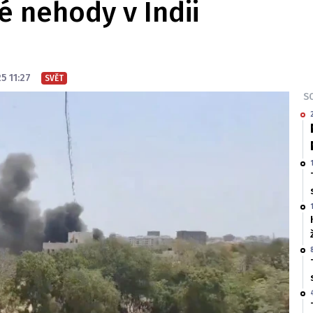
é nehody v Indii
5 11:27
SVĚT
SO