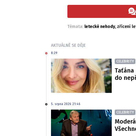
Témata:
letecké nehody
,
zřícení le
AKTUÁLNĚ SE DĚJE
8:29
CELEBRITY
Taťána 
do nepř
5. srpna 2026 21:46
CELEBRITY
Moderát
Všechno