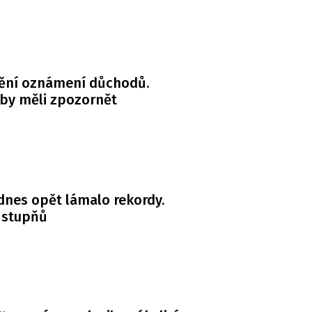
ění oznámení důchodů.
 by měli zpozornět
dnes opět lámalo rekordy.
 stupňů