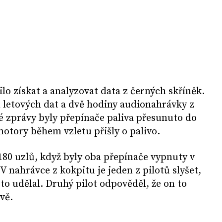
lo získat a analyzovat data z černých skříněk.
 letových dat a dvě hodiny audionahrávky z
é zprávy byly přepínače paliva přesunuto do
motory během vzletu přišly o palivo.
180 uzlů, když byly oba přepínače vypnuty v
 nahrávce z kokpitu je jeden z pilotů slyšet,
to udělal. Druhý pilot odpověděl, že on to
ávě.