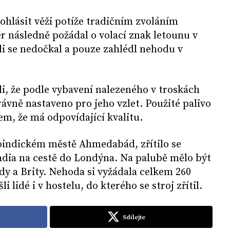
l ohlásit věži potíže tradičním zvoláním
r následně požádal o volací znak letounu v
i se nedočkal a pouze zahlédl nehodu v
li, že podle vybavení nalezeného v troskách
ávně nastaveno pro jeho vzlet. Použité palivo
em, že má odpovídající kvalitu.
doindickém městě Ahmedabád, zřítilo se
India na cestě do Londýna. Na palubě mělo být
ndy a Brity. Nehoda si vyžádala celkem 260
li lidé i v hostelu, do kterého se stroj zřítil.
Sdílejte