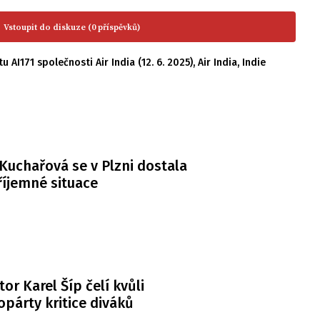
Vstoupit do diskuze (0 příspěvků)
tu AI171 společnosti Air India (12. 6. 2025)
,
Air India
,
Indie
Kuchařová se v Plzni dostala
íjemné situace
or Karel Šíp čelí kvůli
párty kritice diváků