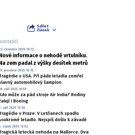
Sdílet
článek
UVISEJÍCÍ
23. července 2026 20:12
Nové informace o nehodě vrtulníku.
Na zem padal z výšky desítek metrů
19. prosince 2025 16:15
Tragédie v USA. Při pádu letadla zemřel
slavný automobilový šampion
18. září 2025 16:59
Kdo může za pád stroje Air India? Rodiny
žalují i Boeing
8. září 2025 13:38
Tragédie v Praze: V Letňanech spadlo
soukromé letadlo. Nejspíš došlo k závadě
4. srpna 2025 12:52
Tragická letecká nehoda na Mallorce. Dva