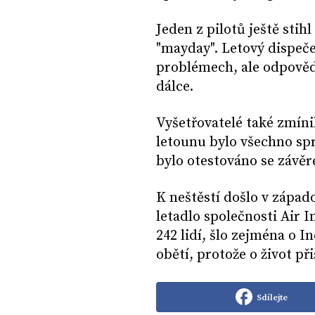
Jeden z pilotů ještě stih
"mayday". Letový dispeče
problémech, ale odpověd
dálce.
Vyšetřovatelé také zmíni
letounu bylo všechno spr
bylo otestováno se závěr
K neštěstí došlo v zápa
letadlo společnosti Air 
242 lidí, šlo zejména o I
obětí, protože o život přiš
Sdílejte