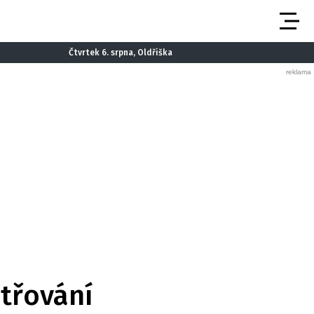
Čtvrtek 6. srpna, Oldřiška
etřování