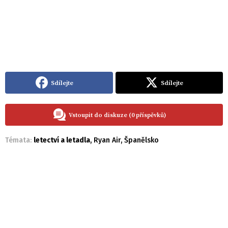
Sdílejte
Sdílejte
Vstoupit do diskuze (0 příspěvků)
Témata:
letectví a letadla
,
Ryan Air
,
Španělsko