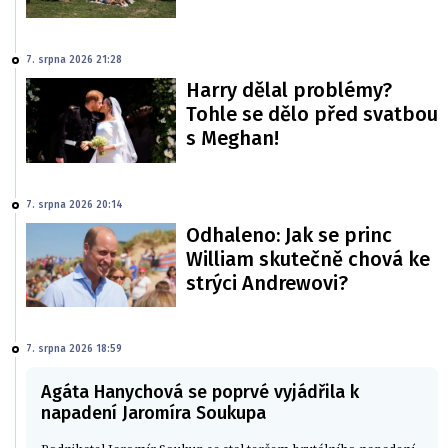
7. srpna 2026 21:28
Harry dělal problémy?
Tohle se dělo před svatbou
s Meghan!
7. srpna 2026 20:14
Odhaleno: Jak se princ
William skutečně chová ke
strýci Andrewovi?
7. srpna 2026 18:59
Agáta Hanychová se poprvé vyjádřila k
napadení Jaromíra Soukupa