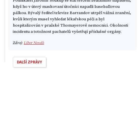
Podnikatel Jaromír Soukup se stal terčem brutálního napadení,
když ho v úterý maskovaní útočníci napadli baseballovou
pálkou. Bývalý ředitel televize Barrandov utrpěl vážná zranění,
kvůli kterým musel vyhledat lékařskou péči a byl
hospitalizován v pražské Thomayerově nemocnici. Okolnosti
incidentu a totožnost pachatelů vyšetřují příslušné orgány.
Zdroj:
Libor Novák
DALŠÍ ZPRÁVY