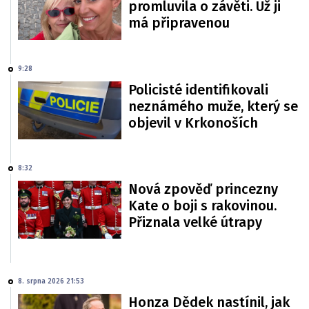
promluvila o závěti. Už ji
má připravenou
9:28
Policisté identifikovali
neznámého muže, který se
objevil v Krkonoších
8:32
Nová zpověď princezny
Kate o boji s rakovinou.
Přiznala velké útrapy
8. srpna 2026 21:53
Honza Dědek nastínil, jak