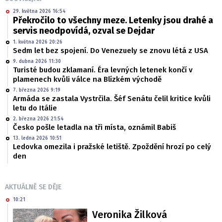
29. května 2026 16:54
Překročilo to všechny meze. Letenky jsou drahé a
servis neodpovídá, ozval se Dejdar
1. května 2026 20:26
Sedm let bez spojení. Do Venezuely se znovu létá z USA
9. dubna 2026 11:30
Turisté budou zklamaní. Éra levných letenek končí v
plamenech kvůli válce na Blízkém východě
7. března 2026 9:19
Armáda se zastala Vystrčila. Šéf Senátu čelil kritice kvůli
letu do Itálie
2. března 2026 21:54
Česko pošle letadla na tři místa, oznámil Babiš
13. ledna 2026 10:51
Ledovka omezila i pražské letiště. Zpoždění hrozí po celý
den
AKTUÁLNĚ SE DĚJE
10:21
Veronika Žilková