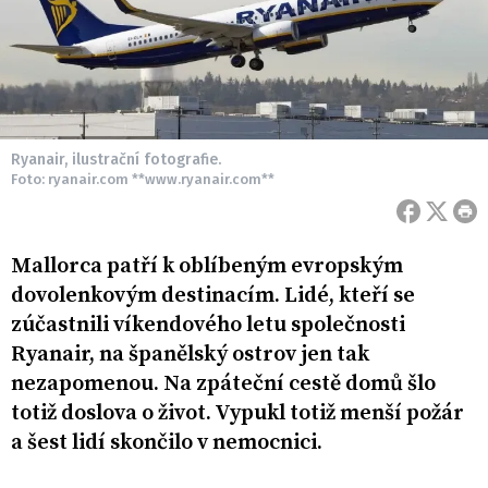
Ryanair, ilustrační fotografie.
Foto: ryanair.com **www.ryanair.com**
Mallorca patří k oblíbeným evropským
dovolenkovým destinacím. Lidé, kteří se
zúčastnili víkendového letu společnosti
Ryanair, na španělský ostrov jen tak
nezapomenou. Na zpáteční cestě domů šlo
totiž doslova o život. Vypukl totiž menší požár
a šest lidí skončilo v nemocnici.