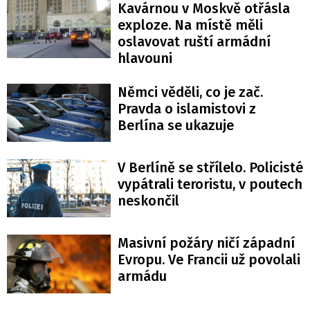
Kavárnou v Moskvě otřásla
exploze. Na místě měli
oslavovat ruští armádní
hlavouni
Němci věděli, co je zač.
Pravda o islamistovi z
Berlína se ukazuje
V Berlíně se střílelo. Policisté
vypátrali teroristu, v poutech
neskončil
Masivní požáry ničí západní
Evropu. Ve Francii už povolali
armádu