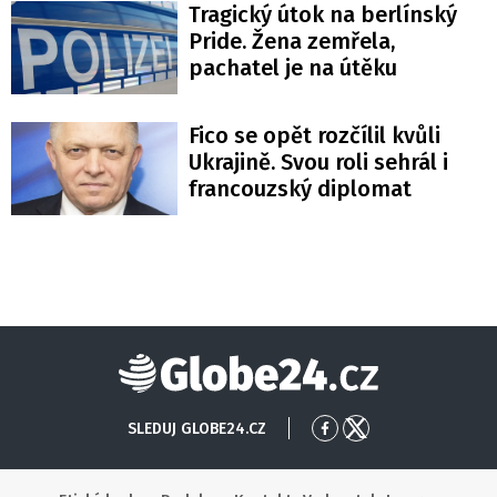
Tragický útok na berlínský
Pride. Žena zemřela,
pachatel je na útěku
Fico se opět rozčílil kvůli
Ukrajině. Svou roli sehrál i
francouzský diplomat
Globe24
SLEDUJ GLOBE24.CZ
Přejít
Přejít
na
na
Facebook
X