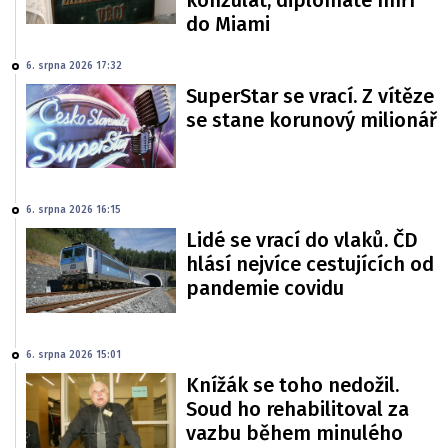
do Miami
6. srpna 2026 17:32
SuperStar se vrací. Z vítěze
se stane korunový milionář
6. srpna 2026 16:15
Lidé se vrací do vlaků. ČD
hlásí nejvíce cestujících od
pandemie covidu
6. srpna 2026 15:01
Knížák se toho nedožil.
Soud ho rehabilitoval za
vazbu během minulého