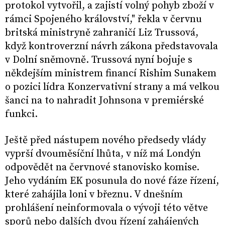
protokol vytvořil, a zajistí volný pohyb zboží v
rámci Spojeného království," řekla v červnu
britská ministryně zahraničí Liz Trussová,
když kontroverzní návrh zákona představovala
v Dolní sněmovně. Trussová nyní bojuje s
někdejším ministrem financí Rishim Sunakem
o pozici lídra Konzervativní strany a má velkou
šanci na to nahradit Johnsona v premiérské
funkci.
Ještě před nástupem nového předsedy vlády
vyprší dvouměsíční lhůta, v níž má Londýn
odpovědět na červnové stanovisko komise.
Jeho vydáním EK posunula do nové fáze řízení,
které zahájila loni v březnu. V dnešním
prohlášení neinformovala o vývoji této větve
sporů nebo dalších dvou řízení zahájených