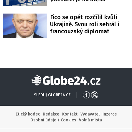
Fico se opět rozčílil kvůli
Ukrajině. Svou roli sehrál i
francouzský diplomat
Globe24
SLEDUJ GLOBE24.CZ
Přejít
Přejít
na
na
Facebook
X
Etický kodex
Redakce
Kontakt
Vydavatel
Inzerce
Osobní údaje / Cookies
Volná místa