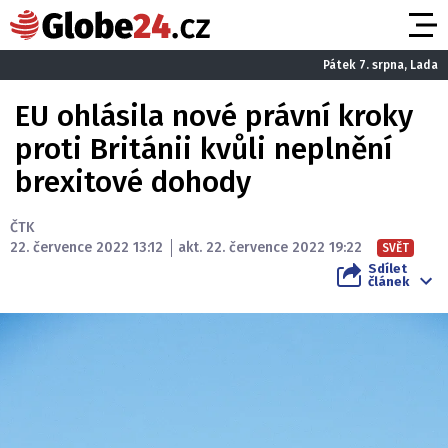
Pátek 7. srpna, Lada
EU ohlásila nové právní kroky
proti Británii kvůli neplnění
brexitové dohody
ČTK
22. července 2022 13:12
akt. 22. července 2022 19:22
SVĚT
Sdílet
článek