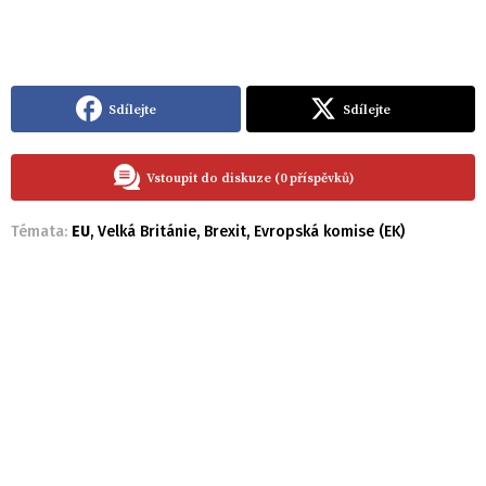
Sdílejte
Sdílejte
Vstoupit do diskuze (0 příspěvků)
Témata:
EU
,
Velká Británie
,
Brexit
,
Evropská komise (EK)