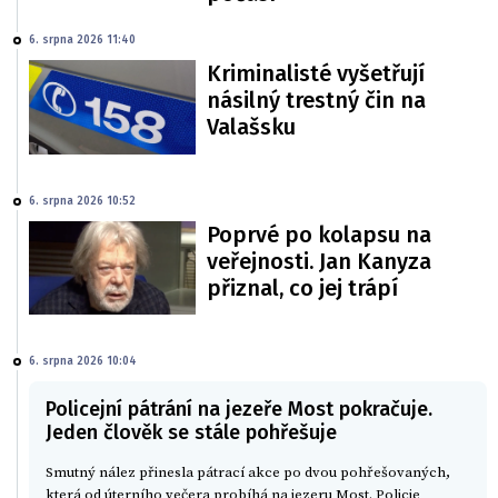
6. srpna 2026 11:40
Kriminalisté vyšetřují
násilný trestný čin na
Valašsku
6. srpna 2026 10:52
Poprvé po kolapsu na
veřejnosti. Jan Kanyza
přiznal, co jej trápí
6. srpna 2026 10:04
Policejní pátrání na jezeře Most pokračuje.
Jeden člověk se stále pohřešuje
Smutný nález přinesla pátrací akce po dvou pohřešovaných,
která od úterního večera probíhá na jezeru Most. Policie