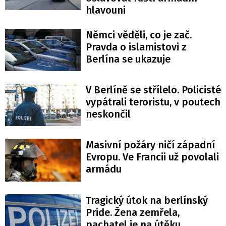
hlavouni
Němci věděli, co je zač.
Pravda o islamistovi z
Berlína se ukazuje
V Berlíně se střílelo. Policisté
vypátrali teroristu, v poutech
neskončil
Masivní požáry ničí západní
Evropu. Ve Francii už povolali
armádu
Tragický útok na berlínský
Pride. Žena zemřela,
pachatel je na útěku