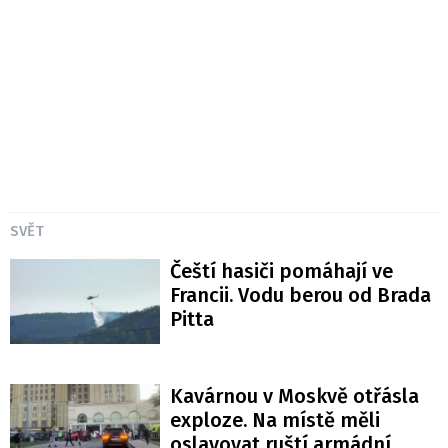
SVĚT
Čeští hasiči pomáhají ve
Francii. Vodu berou od Brada
Pitta
Kavárnou v Moskvě otřásla
exploze. Na místě měli
oslavovat ruští armádní