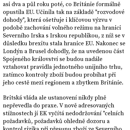
asi dva a půl roku poté, co Británie formálně
opustila EU. Učinila tak na základě "rozvodové
dohody", která ošetřuje i klíčovou výzvu v
podobě zachování volného režimu na hranici
Severního Irska s Irskou republikou, z níž se v
důsledku brexitu stala hranice EU. Nakonec se
Londýn a Brusel dohodly, že na uvedenou část
Spojeného království se budou nadále
vztahovat pravidla jednotného unijního trhu,
zatímco kontroly zboží budou probíhat při
jeho cestě mezi regionem a zbytkem Británie.
Britská vláda ale ustanovení nikdy plně
nepřevedla do praxe. V nově adresovaných
stížnostech jí EK vyčítá nedodržování "celních
požadavků, požadavků ohledně dozoru a
kontrol rizika při přesunu zboží ze Severního