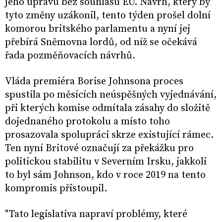
jeho úpravu bez souhlasu EU. Návrh, který by
tyto změny uzákonil, tento týden prošel dolní
komorou britského parlamentu a nyní jej
přebírá Sněmovna lordů, od níž se očekává
řada pozměňovacích návrhů.
Vláda premiéra Borise Johnsona proces
spustila po měsících neúspěšných vyjednávání,
při kterých komise odmítala zásahy do složitě
dojednaného protokolu a místo toho
prosazovala spolupráci skrze existující rámec.
Ten nyní Britové označují za překážku pro
politickou stabilitu v Severním Irsku, jakkoli
to byl sám Johnson, kdo v roce 2019 na tento
kompromis přistoupil.
"Tato legislativa napraví problémy, které