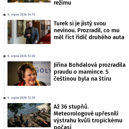
režimu
6. srpna 2026 14:13
Turek si je jistý svou
nevinou. Prozradil, co mu
měl říct řidič druhého auta
6. srpna 2026 13:26
Jiřina Bohdalová prozradila
pravdu o mamince. S
češtinou byla na štíru
6. srpna 2026 12:39
Až 36 stupňů.
Meteorologové upřesnili
výstrahu kvůli tropickému
počasí