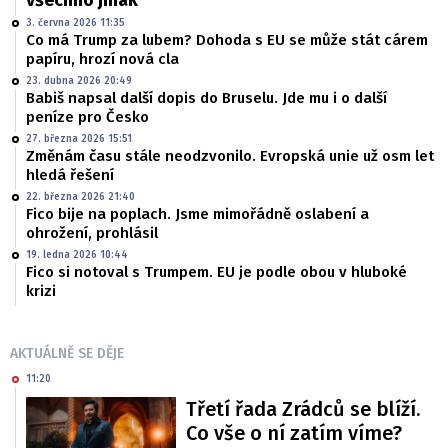
všechno jinak
3. června 2026 11:35
Co má Trump za lubem? Dohoda s EU se může stát cárem
papíru, hrozí nová cla
23. dubna 2026 20:49
Babiš napsal další dopis do Bruselu. Jde mu i o další
peníze pro Česko
27. března 2026 15:51
Změnám času stále neodzvonilo. Evropská unie už osm let
hledá řešení
22. března 2026 21:40
Fico bije na poplach. Jsme mimořádně oslabení a
ohrožení, prohlásil
19. ledna 2026 10:44
Fico si notoval s Trumpem. EU je podle obou v hluboké
krizi
AKTUÁLNĚ SE DĚJE
11:20
Třetí řada Zrádců se blíží.
Co vše o ní zatím víme?