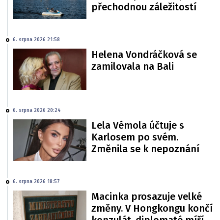
přechodnou záležitostí
6. srpna 2026 21:58
Helena Vondráčková se
zamilovala na Bali
6. srpna 2026 20:24
Lela Vémola účtuje s
Karlosem po svém.
Změnila se k nepoznání
6. srpna 2026 18:57
Macinka prosazuje velké
změny. V Hongkongu končí
konzulát, diplomaté míří