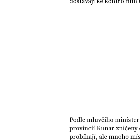
dostávají ke kontrolním
Podle mluvčího minister
provincii Kunar zničeny 
probíhají, ale mnoho mís