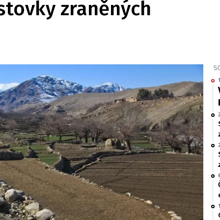
 stovky zraněných
SO