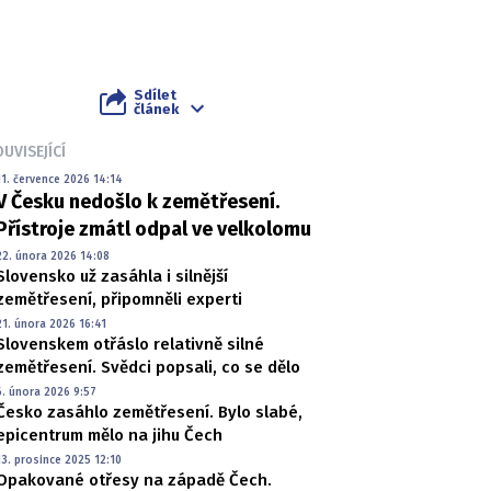
Sdílet
článek
UVISEJÍCÍ
11. července 2026 14:14
V Česku nedošlo k zemětřesení.
Přístroje zmátl odpal ve velkolomu
22. února 2026 14:08
Slovensko už zasáhla i silnější
zemětřesení, připomněli experti
21. února 2026 16:41
Slovenskem otřáslo relativně silné
zemětřesení. Svědci popsali, co se dělo
6. února 2026 9:57
Česko zasáhlo zemětřesení. Bylo slabé,
epicentrum mělo na jihu Čech
13. prosince 2025 12:10
Opakované otřesy na západě Čech.