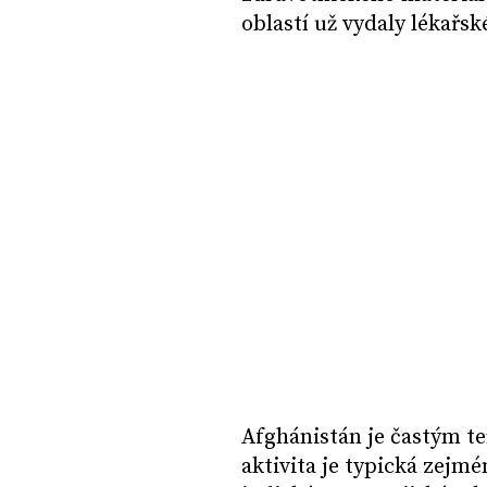
oblastí už vydaly lékařs
Afghánistán je častým t
aktivita je typická zejm