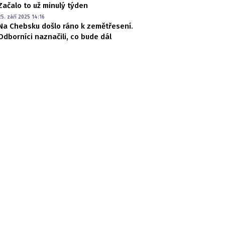
Začalo to už minulý týden
25. září 2025 14:16
Na Chebsku došlo ráno k zemětřesení.
Odborníci naznačili, co bude dál