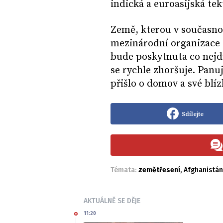
indická a euroasijská te
Země, kterou v současnos
mezinárodní organizace o
bude poskytnuta co nejdř
se rychle zhoršuje. Panuj
přišlo o domov a své blí
Sdílejte
Témata:
zemětřesení
,
Afghanistán
AKTUÁLNĚ SE DĚJE
11:20