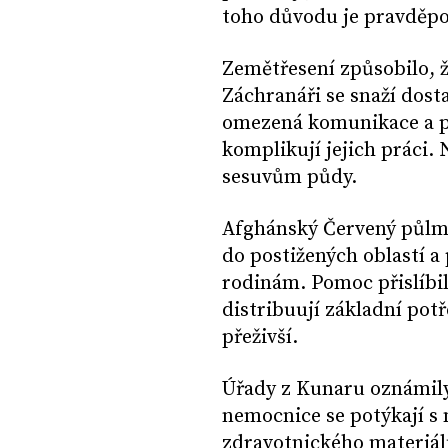
toho důvodu je pravděpo
Zemětřesení způsobilo, ž
Záchranáři se snaží dosta
omezená komunikace a p
komplikují jejich práci. 
sesuvům půdy.
Afghánský Červený půlmě
do postižených oblastí 
rodinám. Pomoc přislíbil
distribuují základní pot
přeživší.
Úřady z Kunaru oznámily,
nemocnice se potýkají s
zdravotnického materiál