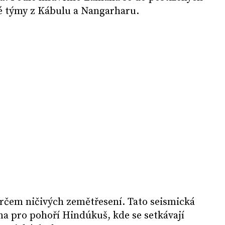
ké týmy z Kábulu a Nangarharu.
erčem ničivých zemětřesení. Tato seismická
éna pro pohoří Hindúkuš, kde se setkávají