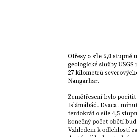
Otřesy o síle 6,0 stupně 
geologické služby USGS m
27 kilometrů severových
Nangarhar.
Zemětřesení bylo pocítit
Islámábád. Dvacat minut 
tentokrát o síle 4,5 stupn
konečný počet obětí bude
Vzhledem k odlehlosti z