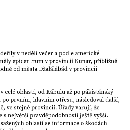
udeřily v neděli večer a podle americké
ěly epicentrum v provincii Kunar, přibližně
odně od města Džalálábád v provincii
 v celé oblasti, od Kábulu až po pákistánský
po prvním, hlavním otřesu, následoval další,
ě, ve stejné provincii. Úřady varují, že
 s největší pravděpodobností ještě vyšší.
asažených oblastí se informace o škodách