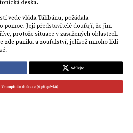
ktonická deska.
ti vede vláda Tálibánu, požádala
 pomoc. Její představitelé doufají, že jim
íve, protože situace v zasažených oblastech
e zde panika a zoufalství, jelikož mnoho lidí
zké.
Sdílejte
Vstoupit do diskuze (0 příspěvků)