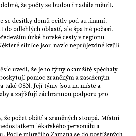
dobné, že počty se budou i nadále měnit.
e se desítky domů ocitly pod sutinami.
t do odlehlých oblastí, ale špatné počasí,
ředevším úzké horské cesty v regionu
Některé silnice jsou navíc neprůjezdné kvůli
síc uvedl, že jeho týmy okamžitě spěchaly
a poskytují pomoc zraněným a zasaženým
a také OSN. Její týmy jsou na místě a
řeby a zajišťují záchrannou podporu pro
 že počet obětí a zraněných stoupá. Místní
 nedostatkem lékařského personálu a
u. Podle mluvčího Zamana se do postižených