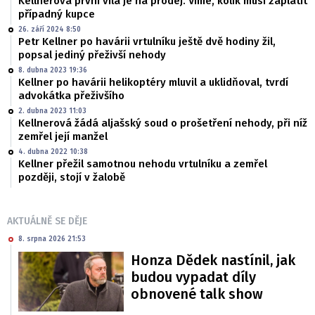
Kellnerova první vila je na prodej. Víme, kolik musí zaplatit
případný kupce
26. září 2024 8:50
Petr Kellner po havárii vrtulníku ještě dvě hodiny žil,
popsal jediný přeživší nehody
8. dubna 2023 19:36
Kellner po havárii helikoptéry mluvil a uklidňoval, tvrdí
advokátka přeživšího
2. dubna 2023 11:03
Kellnerová žádá aljašský soud o prošetření nehody, při níž
zemřel její manžel
4. dubna 2022 10:38
Kellner přežil samotnou nehodu vrtulníku a zemřel
později, stojí v žalobě
AKTUÁLNĚ SE DĚJE
8. srpna 2026 21:53
Honza Dědek nastínil, jak
budou vypadat díly
obnovené talk show