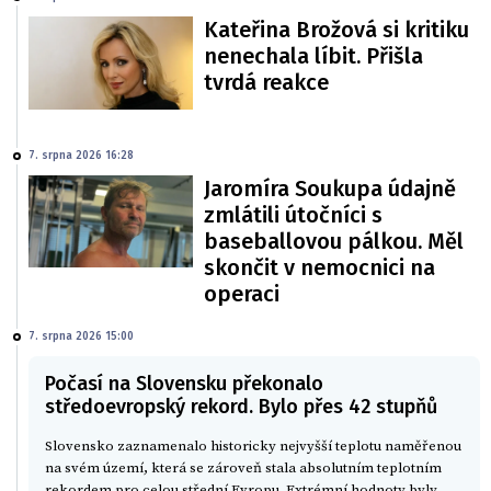
Kateřina Brožová si kritiku
nenechala líbit. Přišla
tvrdá reakce
7. srpna 2026 16:28
Jaromíra Soukupa údajně
zmlátili útočníci s
baseballovou pálkou. Měl
skončit v nemocnici na
operaci
7. srpna 2026 15:00
Počasí na Slovensku překonalo
středoevropský rekord. Bylo přes 42 stupňů
Slovensko zaznamenalo historicky nejvyšší teplotu naměřenou
na svém území, která se zároveň stala absolutním teplotním
rekordem pro celou střední Evropu. Extrémní hodnoty byly