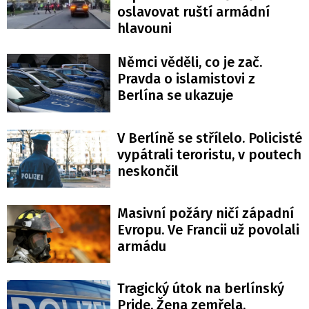
oslavovat ruští armádní
hlavouni
Němci věděli, co je zač.
Pravda o islamistovi z
Berlína se ukazuje
V Berlíně se střílelo. Policisté
vypátrali teroristu, v poutech
neskončil
Masivní požáry ničí západní
Evropu. Ve Francii už povolali
armádu
Tragický útok na berlínský
Pride. Žena zemřela,