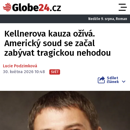
Neděle 9. srpna, Roman
Kellnerova kauza ožívá.
Americký soud se začal
zabývat tragickou nehodou
Lucie Podzimková
30. května 2026 10:48
SVĚT
Sdílet
článek