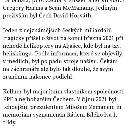
Larochaix, pilot Zachary Russell a horští vůdci
Gregory Harms a Sean McManamy. Jediným
přeživším byl Čech David Horváth.
Jeden z nejznámějších českých miliardářů
tragicky přišel o život na konci března 2021 při
nehodě helikoptéry na Aljašce, kde byl na tzv.
heliskiingu. Podle informací, které se objevily
v médiích, byl po pádu stroje naživu. Čekání
na záchranáře ale bylo tak dlouhé, že svým
zraněním nakonec podlehl.
Kellner byl majoritním vlastníkem společnosti
PPF a nejbohatším Čechem. V říjnu 2021 byl
tehdejším prezidentem Milošem Zemanem in
memoriam vyznamenán Řádem Bílého lva I.
třídy.