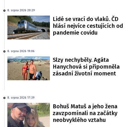
8. srpna 2026 20:29
Lidé se vrací do vlaků. ČD
hlásí nejvíce cestujících od
pandemie covidu
8. srpna 2026 19:06
Slzy nechyběly. Agáta
Hanychová si připomněla
zásadní životní moment
8. srpna 2026 17:39
Bohuš Matuš a jeho žena
zavzpomínali na začátky
neobvyklého vztahu