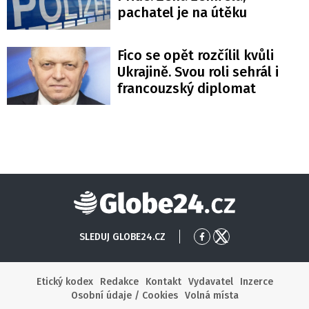
pachatel je na útěku
Fico se opět rozčílil kvůli
Ukrajině. Svou roli sehrál i
francouzský diplomat
Globe24
SLEDUJ GLOBE24.CZ
Přejít
Přejít
na
na
Facebook
X
Etický kodex
Redakce
Kontakt
Vydavatel
Inzerce
Osobní údaje / Cookies
Volná místa