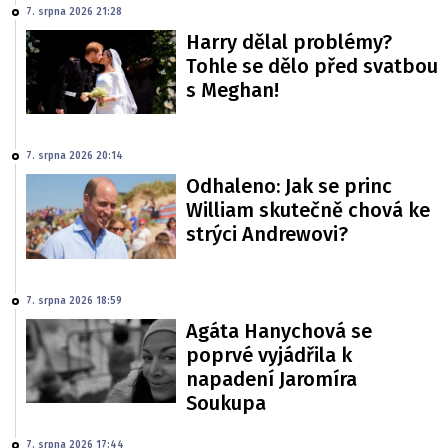
7. srpna 2026 21:28
Harry dělal problémy?
Tohle se dělo před svatbou
s Meghan!
7. srpna 2026 20:14
Odhaleno: Jak se princ
William skutečně chová ke
strýci Andrewovi?
7. srpna 2026 18:59
Agáta Hanychová se
poprvé vyjádřila k
napadení Jaromíra
Soukupa
7. srpna 2026 17:44