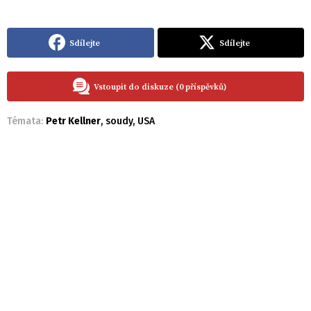
Sdílejte
Sdílejte
Vstoupit do diskuze (0 příspěvků)
Témata:
Petr Kellner
,
soudy
,
USA