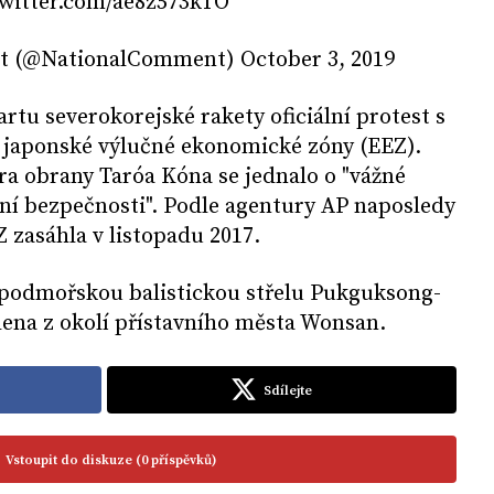
.twitter.com/ae8z573kTO
 (@NationalComment) October 3, 2019
rtu severokorejské rakety oficiální protest s
o japonské výlučné ekonomické zóny (EEZ).
ra obrany Taróa Kóna se jednalo o "vážné
ní bezpečnosti". Podle agentury AP naposledy
Z zasáhla v listopadu 2017.
 podmořskou balistickou střelu Pukguksong-
lena z okolí přístavního města Wonsan.
Sdílejte
Vstoupit do diskuze (0 příspěvků)