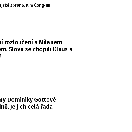
ejské zbraně
,
Kim Čong-un
í rozloučení s Milanem
m. Slova se chopili Klaus a
ř
my Dominiky Gottové
ně. Je jich celá řada