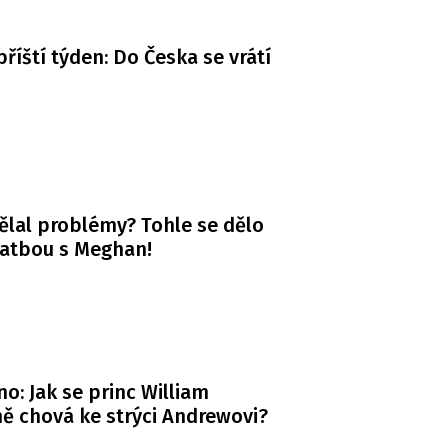
příští týden: Do Česka se vrátí
ělal problémy? Tohle se dělo
vatbou s Meghan!
o: Jak se princ William
ě chová ke strýci Andrewovi?