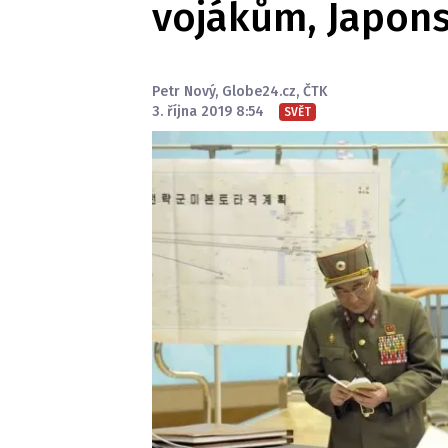
vojákům, Japon
Petr Nový
,
Globe24.cz
,
ČTK
3. října 2019 8:54
SVĚT