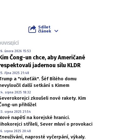
Sdílet
článek
UVISEJÍCÍ
26. února 2026 15:53
Kim Čong-un chce, aby Američané
respektovali jadernou sílu KLDR
25. října 2025 21:48
Trump a "rakeťák". Šéf Bílého domu
nevyloučil další setkání s Kimem
24. srpna 2025 18:32
Severokorejci zkoušeli nové rakety. Kim
Čong-un přihlížel
23. srpna 2025 21:54
Nové napětí na korejské hranici.
Jihokorejci stříleli, Sever mluví o provokaci
16. srpna 2025 20:48
Zneužívání, naprosté vyčerpání, výkaly.