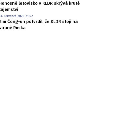
Honosné letovisko v KLDR skrývá kruté
tajemství
13. července 2025 21:52
Kim Čong-un potvrdil, že KLDR stojí na
straně Ruska