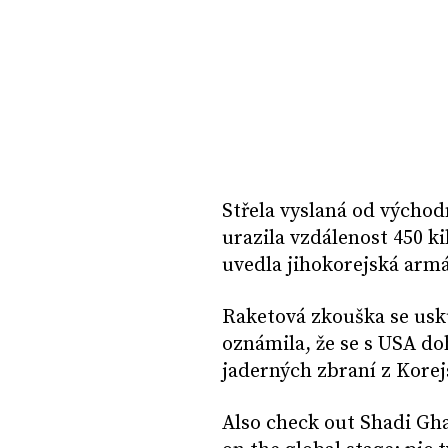
Střela vyslaná od výcho
urazila vzdálenost 450 k
uvedla jihokorejská arm
Raketová zkouška se usk
oznámila, že se s USA d
jaderných zbraní z Kore
Also check out Shadi Gh