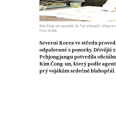
Kim Čing-un usoudil, že "za stávající situace
Foto: KCNA
Severní Korea ve středu provedl
odpalované z ponorky. Dřívější 
Pchjongjangu potvrdila oficiál
Kim Čong-un, který podle agent
prý vojákům srdečně blahopřál.