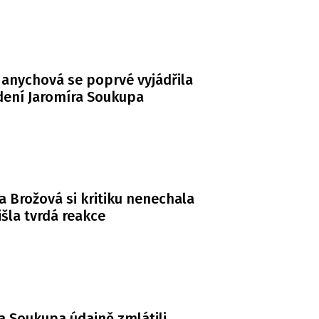
anychová se poprvé vyjádřila
dení Jaromíra Soukupa
a Brožová si kritiku nenechala
řišla tvrdá reakce
a Soukupa údajně zmlátili