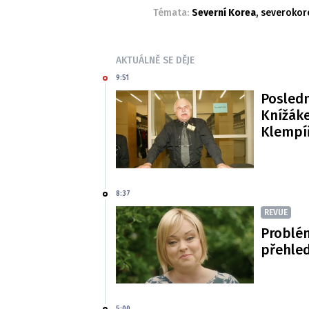
Témata:
Severní Korea
,
severokor
AKTUÁLNĚ SE DĚJE
9:51
Posledn
Knížáke
Klempí
8:37
REVUE
Problé
přehled