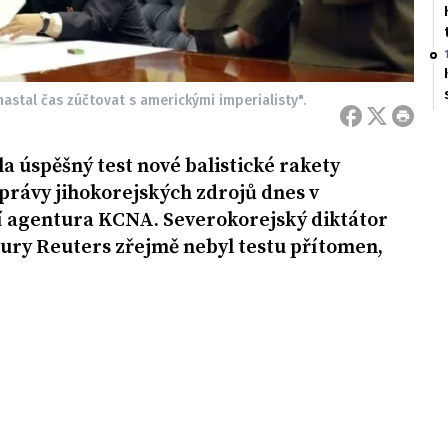
 nastal čas zúčtovat s americkými imperialisty".
a úspěšný test nové balistické rakety
zprávy jihokorejských zdrojů dnes v
ní agentura KCNA. Severokorejský diktátor
ury Reuters zřejmě nebyl testu přítomen,