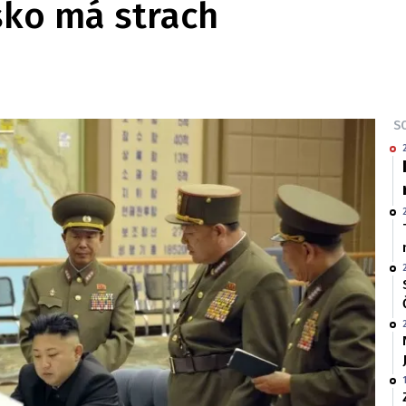
sko má strach
SO