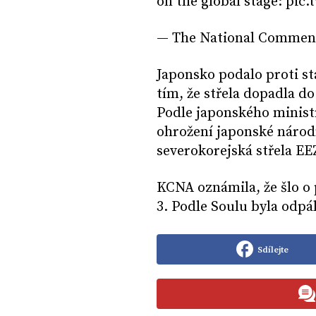
on the global stage: pic
— The National Comment
Japonsko podalo proti sta
tím, že střela dopadla d
Podle japonského minist
ohrožení japonské národ
severokorejská střela EE
KCNA oznámila, že šlo o
3. Podle Soulu byla odpá
Sdílejte