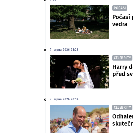
5:00
POČASÍ
Počasí 
vedra
7. srpna 2026 21:28
CELEBRITY
Harry d
před s
7. srpna 2026 20:14
CELEBRITY
Odhalen
skutečn