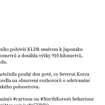
dního pobřeží KLDR směrem k Japonsku
ilometrů a dosáhla výšky 910 kilometrů,
áda.
utečnila pouhý den poté, co Severní Korea
ohodla na obnovení rozhovorů o odstranění
jského poloostrova.
anim's #cartoon on #NorthKorea's behaviour