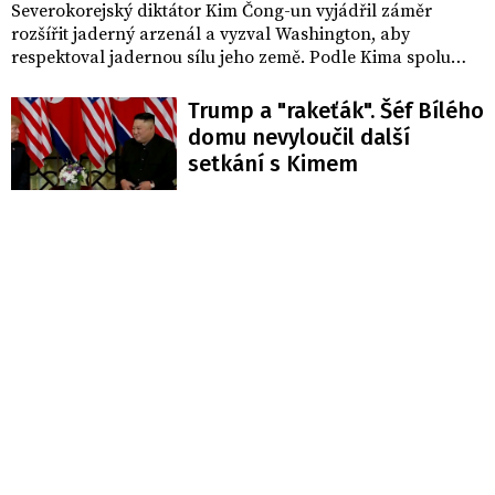
Severokorejský diktátor Kim Čong-un vyjádřil záměr
rozšířit jaderný arzenál a vyzval Washington, aby
respektoval jadernou sílu jeho země. Podle Kima spolu
mohou Severokorejci a Američané vycházet, pokud Bílý
dům akceptuje, že Pchjongjang si ponechá jaderné
Trump a "rakeťák". Šéf Bílého
zbraně. Informovala o tom BBC.
domu nevyloučil další
setkání s Kimem