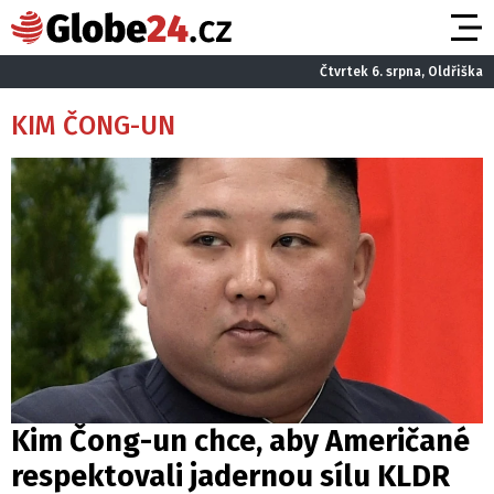
Čtvrtek 6. srpna, Oldřiška
KIM ČONG-UN
Kim Čong-un chce, aby Američané
respektovali jadernou sílu KLDR