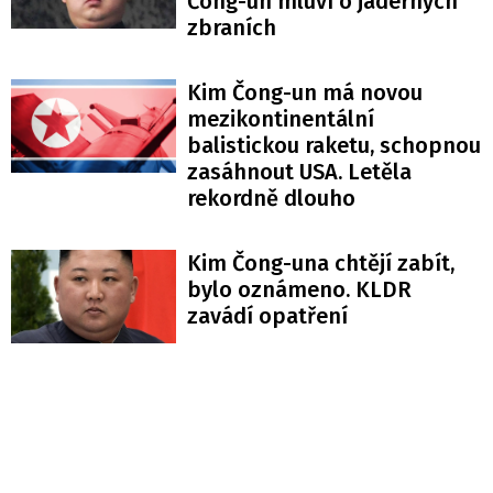
Čong-un mluví o jaderných
zbraních
Kim Čong-un má novou
mezikontinentální
balistickou raketu, schopnou
zasáhnout USA. Letěla
rekordně dlouho
Kim Čong-una chtějí zabít,
bylo oznámeno. KLDR
zavádí opatření