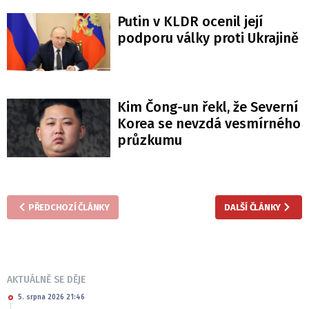
Putin v KLDR ocenil její
podporu války proti Ukrajině
Kim Čong-un řekl, že Severní
Korea se nevzdá vesmírného
průzkumu
PŘEDCHOZÍ ČLÁNKY
DALŠÍ ČLÁNKY
AKTUÁLNĚ SE DĚJE
5. srpna 2026 21:46