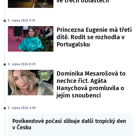
ve třech oblastech
5. srpna 2026 9:16
Princezna Eugenie má třetí
dítě. Rodit se rozhodla v
Portugalsku
5. srpna 2026 8:29
Dominika Mesarošová to
nechce říct. Agáta
Hanychová promluvila o
jejím snoubenci
5. srpna 2026 4:00
Povíkendové počasí slibuje další tropický den
v Česku