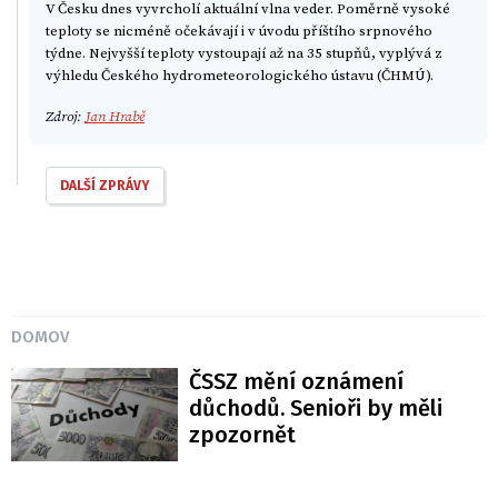
V Česku dnes vyvrcholí aktuální vlna veder. Poměrně vysoké
teploty se nicméně očekávají i v úvodu příštího srpnového
týdne. Nejvyšší teploty vystoupají až na 35 stupňů, vyplývá z
výhledu Českého hydrometeorologického ústavu (ČHMÚ).
Zdroj:
Jan Hrabě
DALŠÍ ZPRÁVY
DOMOV
ČSSZ mění oznámení
důchodů. Senioři by měli
zpozornět