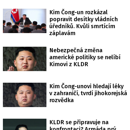
Kim Čong-un rozkázal
popravit desítky vládních
úředníků. Kvůli smrtícím
záplavám
Nebezpečná změna
americké politiky se nelíbí
Kimovi z KLDR
Kim Čong-unovi hledají léky
v zahraničí, tvrdí jihokorejská
rozvědka
KLDR se připravuje na
konfrontaci? Armáda prý