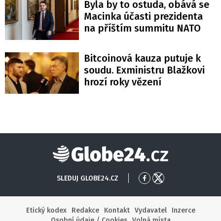
Byla by to ostuda, obává se
Macinka účasti prezidenta
na příštím summitu NATO
Bitcoinová kauza putuje k
soudu. Exministru Blažkovi
hrozí roky vězení
Globe24
SLEDUJ GLOBE24.CZ
Přejít
Přejít
na
na
Facebook
X
Etický kodex
Redakce
Kontakt
Vydavatel
Inzerce
Osobní údaje / Cookies
Volná místa