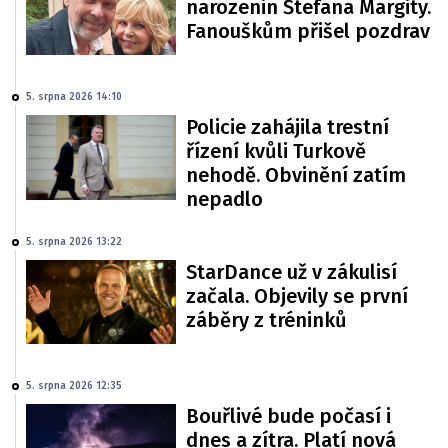
narozenin Štefana Margity.
Fanouškům přišel pozdrav
5. srpna 2026 14:10
Policie zahájila trestní
řízení kvůli Turkově
nehodě. Obvinění zatím
nepadlo
5. srpna 2026 13:22
StarDance už v zákulisí
začala. Objevily se první
záběry z tréninků
5. srpna 2026 12:35
Bouřlivé bude počasí i
dnes a zítra. Platí nová