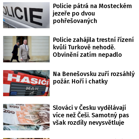
Policie pátrá na Mosteckém
jezeře po dvou
pohřešovaných
Policie zahájila trestní řízení
kvůli Turkově nehodě.
Obvinění zatím nepadlo
Na Benešovsku zuří rozsáhlý
požár. Hoří i chatky
Slováci v Česku vydělávají
více než Češi. Samotný pas
však rozdíly nevysvětluje