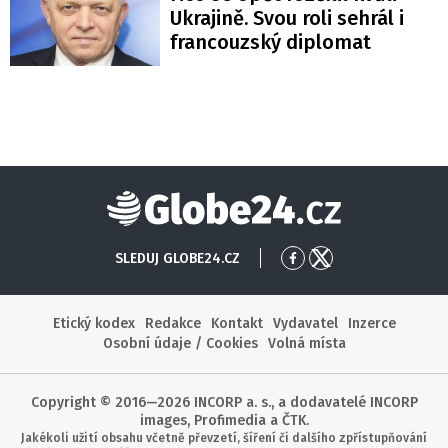
Ukrajině. Svou roli sehrál i
francouzský diplomat
Globe24
SLEDUJ GLOBE24.CZ
Přejít
Přejít
na
na
Facebook
X
Etický kodex
Redakce
Kontakt
Vydavatel
Inzerce
Osobní údaje / Cookies
Volná místa
Copyright © 2016—2026 INCORP a. s., a dodavatelé INCORP
images, Profimedia a ČTK.
Jakékoli užití obsahu včetně převzetí, šíření či dalšího zpřístupňování