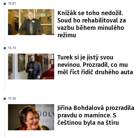
15:01
Knížák se toho nedožil.
Soud ho rehabilitoval za
vazbu během minulého
režimu
14:13
Turek si je jistý svou
nevinou. Prozradil, co mu
měl říct řidič druhého auta
13:26
Jiřina Bohdalová prozradila
pravdu o mamince. S
češtinou byla na štíru