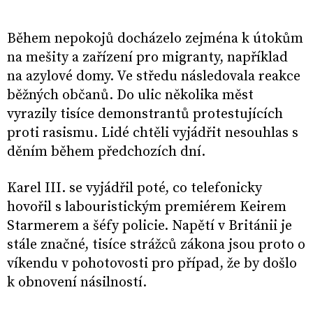
Během nepokojů docházelo zejména k útokům
na mešity a zařízení pro migranty, například
na azylové domy. Ve středu následovala reakce
běžných občanů. Do ulic několika měst
vyrazily tisíce demonstrantů protestujících
proti rasismu. Lidé chtěli vyjádřit nesouhlas s
děním během předchozích dní.
Karel III. se vyjádřil poté, co telefonicky
hovořil s labouristickým premiérem Keirem
Starmerem a šéfy policie. Napětí v Británii je
stále značné, tisíce strážců zákona jsou proto o
víkendu v pohotovosti pro případ, že by došlo
k obnovení násilností.