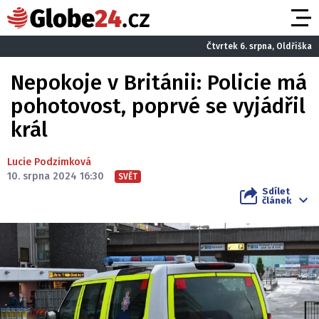
Čtvrtek 6. srpna, Oldřiška
Nepokoje v Británii: Policie má
pohotovost, poprvé se vyjádřil
král
Lucie Podzimková
10. srpna 2024 16:30
SVĚT
Sdílet
článek