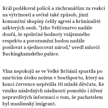
Král poděkoval policii a záchranářům za reakci
na výtržnosti a uvítal také způsob, jímž
komunitní skupiny čelily agresi a kriminalitě
některých osob. "Jeho Veličenstvo nadále
doufá, že společné hodnoty vzájemného
respektu a porozumění budou nadále
posilovat a sjednocovat národ," uvedl mluvčí
Buckinghamského paláce.
Vlna nepokojů se ve Velké Británii spustila po
smrtícím útoku nožem v Southportu, který na
konci července nepřežila tři mladá děvčata. Ke
vzniku následných násilností pomohlo i šíření
nepravdivých informací o tom, že pachatelem
byl muslimský imigrant.