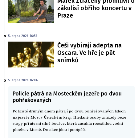
Marek Ztracený promluvil o
zákulisí obřího koncertu v
Praze
5. srpna 2026 16:56
Češi vybírají adepta na
Oscara. Ve hře je pět
snímků
5. srpna 2026 16:04
Policie pátrá na Mosteckém jezeře po dvou
pohřešovaných
Policisté druhým dnem pátrají po dvou pohřešovaných lidech
na jezeře Most v Ústeckém kraji. Hledané osoby zmizely beze
stopy při úterní silné bouřce, která zasáhla rozsáhlou vodní
plochu v Mostě. Do akce jdou i potápěči.