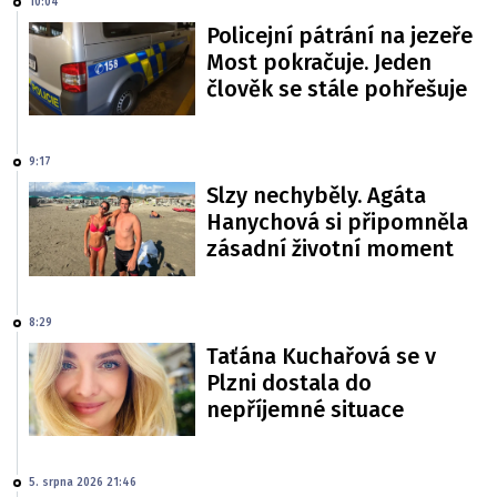
10:04
Policejní pátrání na jezeře
Most pokračuje. Jeden
člověk se stále pohřešuje
9:17
Slzy nechyběly. Agáta
Hanychová si připomněla
zásadní životní moment
8:29
Taťána Kuchařová se v
Plzni dostala do
nepříjemné situace
5. srpna 2026 21:46