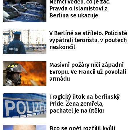
Němci věděli, co je zač.
Pravda o islamistovi z
Berlína se ukazuje
V Berlíně se střílelo. Policisté
vypátrali teroristu, v poutech
neskončil
Masivní požáry ničí západní
Evropu. Ve Francii už povolali
armádu
Tragický útok na berlínský
Pride. Žena zemřela,
pachatel je na útěku
Fico se opět rozčílil kvůli