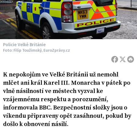
Policie Velké Británie
Foto: Filip Toužimský, EuroZprávy.cz
K nepokojům ve Velké Británii už nemohl
mlčet ani král Karel III. Monarcha v pátek po
vlně násilností ve městech vyzval ke
vzájemnému respektu a porozumění,
informovala BBC. Bezpečnostní složky jsou o
víkendu připraveny opět zasáhnout, pokud by
došlo k obnovení násilí.