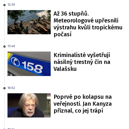
12:39
Až 36 stupňů.
Meteorologové upřesnili
výstrahu kvůli tropickému
počasí
11:40
Kriminalisté vyšetřují
násilný trestný čin na
Valašsku
10:52
Poprvé po kolapsu na
veřejnosti. Jan Kanyza
přiznal, co jej trápí