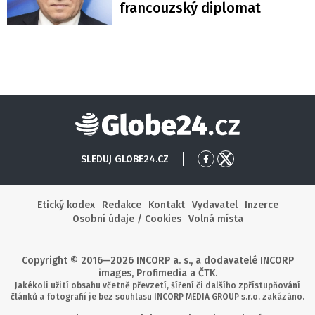
francouzský diplomat
Globe24
SLEDUJ GLOBE24.CZ
Přejít
Přejít
na
na
Facebook
X
Etický kodex
Redakce
Kontakt
Vydavatel
Inzerce
Osobní údaje / Cookies
Volná místa
Copyright © 2016—2026 INCORP a. s., a dodavatelé INCORP
images, Profimedia a ČTK.
Jakékoli užití obsahu včetně převzetí, šíření či dalšího zpřístupňování
článků a fotografií je bez souhlasu INCORP MEDIA GROUP s.r.o. zakázáno.