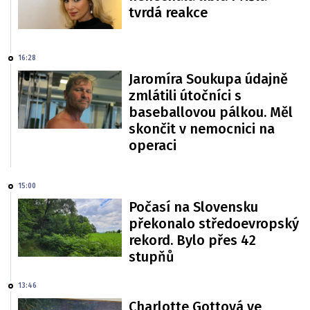
tvrdá reakce
16:28
Jaromíra Soukupa údajně
zmlátili útočníci s
baseballovou pálkou. Měl
skončit v nemocnici na
operaci
15:00
Počasí na Slovensku
překonalo středoevropský
rekord. Bylo přes 42
stupňů
13:46
Charlotte Gottová ve