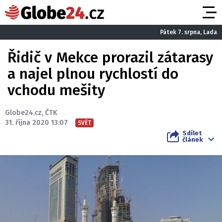
Pátek 7. srpna, Lada
Řidič v Mekce prorazil zátarasy
a najel plnou rychlostí do
vchodu mešity
Globe24.cz
,
ČTK
31. října 2020 13:07
SVĚT
Sdílet
článek