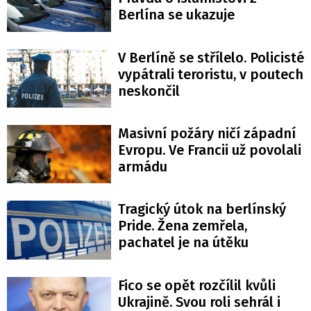
Berlína se ukazuje
V Berlíně se střílelo. Policisté
vypátrali teroristu, v poutech
neskončil
Masivní požáry ničí západní
Evropu. Ve Francii už povolali
armádu
Tragický útok na berlínský
Pride. Žena zemřela,
pachatel je na útěku
Fico se opět rozčílil kvůli
Ukrajině. Svou roli sehrál i