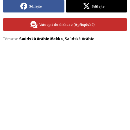
Sdílejte
Sdílejte
Vstoupit do diskuze (0 příspěvků)
Témata:
Saúdská Arábie Mekka
,
Saúdská Arábie