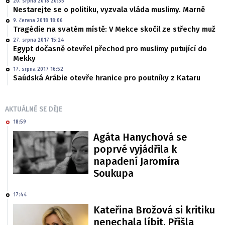
20. srpna 2018 20:35
Nestarejte se o politiku, vyzvala vláda muslimy. Marně
9. června 2018 18:06
Tragédie na svatém místě: V Mekce skočil ze střechy muž
27. srpna 2017 15:24
Egypt dočasně otevřel přechod pro muslimy putující do
Mekky
17. srpna 2017 16:52
Saúdská Arábie otevře hranice pro poutníky z Kataru
AKTUÁLNĚ SE DĚJE
18:59
Agáta Hanychová se
poprvé vyjádřila k
napadení Jaromíra
Soukupa
17:44
Kateřina Brožová si kritiku
nenechala líbit. Přišla