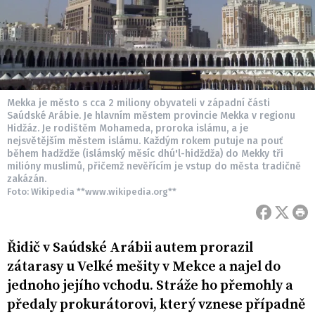
Mekka je město s cca 2 miliony obyvateli v západní části
Saúdské Arábie. Je hlavním městem provincie Mekka v regionu
Hidžáz. Je rodištěm Mohameda, proroka islámu, a je
nejsvětějším městem islámu. Každým rokem putuje na pouť
během hadždže (islámský měsíc dhú'l-hidždža) do Mekky tři
milióny muslimů, přičemž nevěřícím je vstup do města tradičně
zakázán.
Foto: Wikipedia **www.wikipedia.org**
Řidič v Saúdské Arábii autem prorazil
zátarasy u Velké mešity v Mekce a najel do
jednoho jejího vchodu. Stráže ho přemohly a
předaly prokurátorovi, který vznese případně