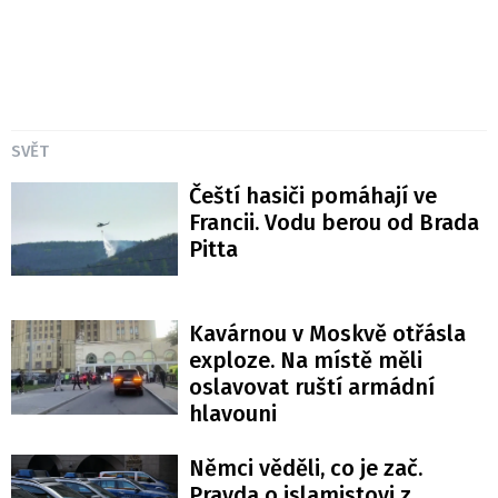
SVĚT
Čeští hasiči pomáhají ve
Francii. Vodu berou od Brada
Pitta
Kavárnou v Moskvě otřásla
exploze. Na místě měli
oslavovat ruští armádní
hlavouni
Němci věděli, co je zač.
Pravda o islamistovi z