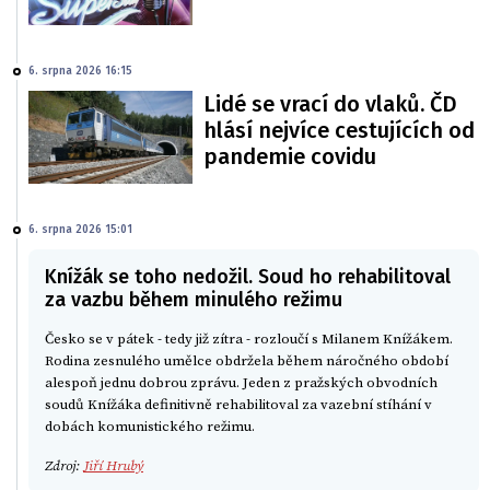
6. srpna 2026 16:15
Lidé se vrací do vlaků. ČD
hlásí nejvíce cestujících od
pandemie covidu
6. srpna 2026 15:01
Knížák se toho nedožil. Soud ho rehabilitoval
za vazbu během minulého režimu
Česko se v pátek - tedy již zítra - rozloučí s Milanem Knížákem.
Rodina zesnulého umělce obdržela během náročného období
alespoň jednu dobrou zprávu. Jeden z pražských obvodních
soudů Knížáka definitivně rehabilitoval za vazební stíhání v
dobách komunistického režimu.
Zdroj:
Jiří Hrubý