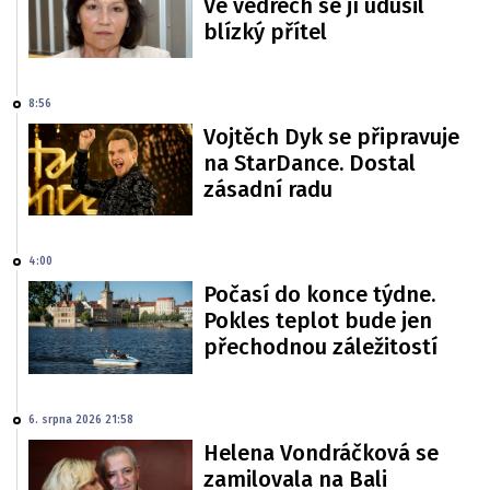
Ve vedrech se jí udusil
blízký přítel
8:56
Vojtěch Dyk se připravuje
na StarDance. Dostal
zásadní radu
4:00
Počasí do konce týdne.
Pokles teplot bude jen
přechodnou záležitostí
6. srpna 2026 21:58
Helena Vondráčková se
zamilovala na Bali