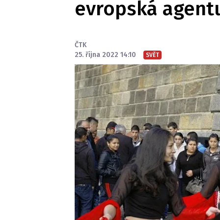
evropská agent
ČTK
25. října 2022 14:10
SVĚT