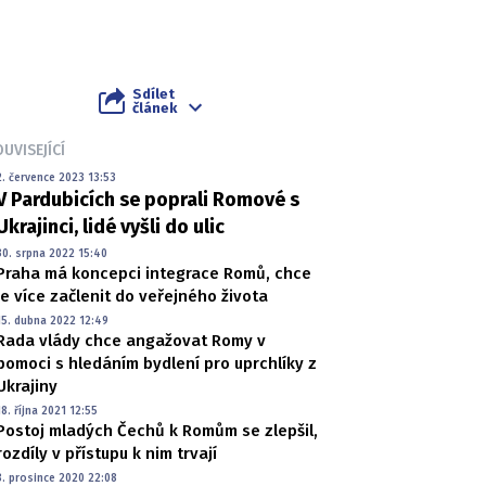
Sdílet
článek
UVISEJÍCÍ
2. července 2023 13:53
V Pardubicích se poprali Romové s
Ukrajinci, lidé vyšli do ulic
30. srpna 2022 15:40
Praha má koncepci integrace Romů, chce
je více začlenit do veřejného života
15. dubna 2022 12:49
Rada vlády chce angažovat Romy v
pomoci s hledáním bydlení pro uprchlíky z
Ukrajiny
18. října 2021 12:55
Postoj mladých Čechů k Romům se zlepšil,
rozdíly v přístupu k nim trvají
8. prosince 2020 22:08