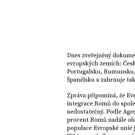
Dnes zveřejněný dokumen
evropských zemích: České
Portugalsku, Rumunsku, 
Španělsku a zahrnuje tak
Zpráva připomíná, že Evr
integrace Romů do společ
nedostatečný. Podle Agen
procent Romů nadále oh
populace Evropské unie j