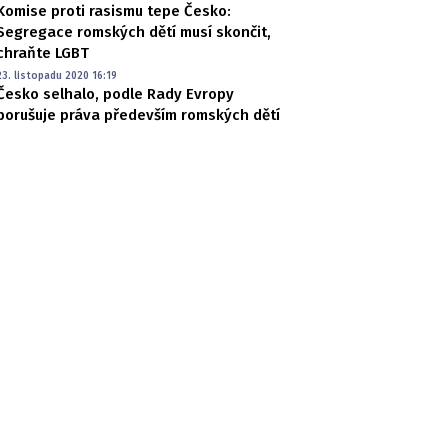
Komise proti rasismu tepe Česko:
Segregace romských dětí musí skončit,
chraňte LGBT
23. listopadu 2020 16:19
Česko selhalo, podle Rady Evropy
porušuje práva především romských dětí