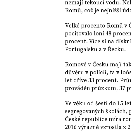
nemají tekoucí vodu. Ne
Romů, což je nejnižší úd
Velké procento Romů v Če
pociťovalo loni 48 proce
procent. Více si na diskr
Portugalsku a v Řecku.
Romové v Česku mají tak
důvěru v policii, ta v l
let dříve 33 procent. Pr
prováděn průzkum, 37 p
Ve věku od šesti do 15 le
segregovaných školách, 
České republice míra ro
2016 výrazně vzrostla z 2