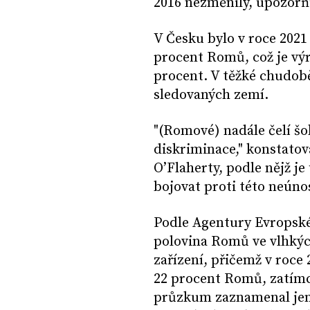
2016 nezměnily, upozorň
V Česku bylo v roce 202
procent Romů, což je výr
procent. V těžké chudob
sledovaných zemí.
"(Romové) nadále čelí šo
diskriminace," konstatov
O’Flaherty, podle nějž je
bojovat proti této neúnos
Podle Agentury Evropské 
polovina Romů ve vlhkýc
zařízení, přičemž v roce
22 procent Romů, zatímco
průzkum zaznamenal jen 