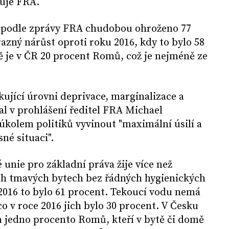
uje FRA.
1 podle zprávy FRA chudobou ohroženo 77
azný nárůst oproti roku 2016, kdy to bylo 58
ě je v ČR 20 procent Romů, což je nejméně ze
kující úrovni deprivace, marginalizace a
al v prohlášení ředitel FRA Michael
 úkolem politiků vyvinout "maximální úsilí a
né situaci".
unie pro základní práva žije více než
h tmavých bytech bez řádných hygienických
 2016 to bylo 61 procent. Tekoucí vodu nemá
 v roce 2016 jich bylo 30 procent. V Česku
jedno procento Romů, kteří v bytě či domě