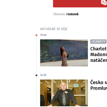
Témata:
romové
AKTUÁLNĚ SE DĚJE
13:46
CELEBRITY
Charlot
Madonn
natáče
12:35
Česko s
Promluv