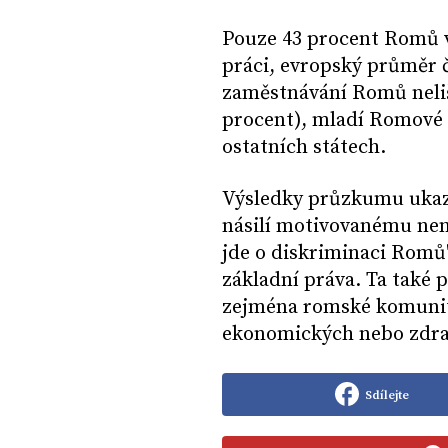
Pouze 43 procent Romů v
práci, evropský průměr č
zaměstnávání Romů neli
procent), mladí Romové ma
ostatních státech.
Výsledky průzkumu ukazuj
násilí motivovanému nená
jde o diskriminaci Romů
základní práva. Ta také 
zejména romské komunity
ekonomických nebo zdrav
Sdílejte