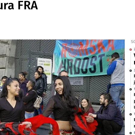
ura FRA
SO