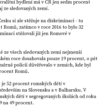
kvalitní bydlení má v ČR jen sedm procent
aj ze sledovaných zemí.
sku si ale stěžuje na diskriminaci - tu
nt Romů, zatímco v roce 2016 to bylo 32
iminaci stěžovali již jen Romové v
é ze všech sledovaných zemí nejmenší
oňském roce dosahovala pouze 19 procent, o pět
ůměrně policii důvěřovalo v zemích, kde byl
rocent Romů.
t je 52 procent romských dětí v
především na Slovensku a v Bulharsku. V
mských dětí v segregovaných školách od roku
9 na 49 procent.