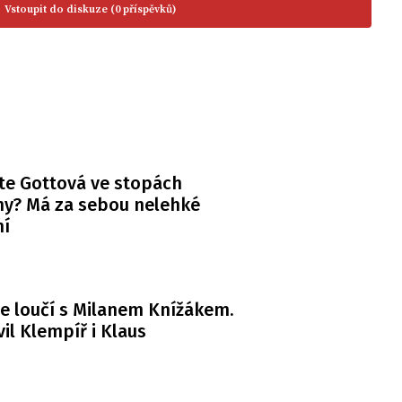
Vstoupit do diskuze (0 příspěvků)
te Gottová ve stopách
y? Má za sebou nelehké
ní
e loučí s Milanem Knížákem.
il Klempíř i Klaus