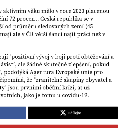
 aktivním věku mělo v roce 2020 placenou
iní 72 procent. Česká republika se v
ší od průměru sledovaných zemí (45
jí ale v ČR větší šanci najít práci než v
í "pozitivní vývoj v boji proti obtěžování a
vistí, ale žádné skutečné zlepšení, pokud
", podotýká Agentura Evropské unie pro
připomíná, že "zranitelné skupiny obyvatel a
" jsou prvními oběťmi krizí, ať už
otních, jako je tomu u covidu-19.
Sdílejte