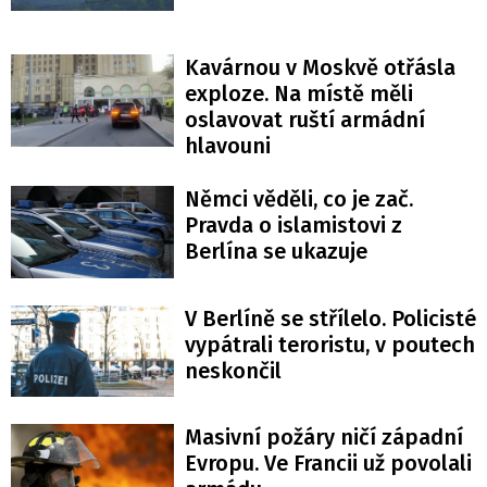
Kavárnou v Moskvě otřásla
exploze. Na místě měli
oslavovat ruští armádní
hlavouni
Němci věděli, co je zač.
Pravda o islamistovi z
Berlína se ukazuje
V Berlíně se střílelo. Policisté
vypátrali teroristu, v poutech
neskončil
Masivní požáry ničí západní
Evropu. Ve Francii už povolali