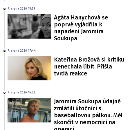
7. srpna 2026 18:59
Agáta Hanychová se
poprvé vyjádřila k
napadení Jaromíra
Soukupa
7. srpna 2026 17:44
Kateřina Brožová si kritiku
nenechala líbit. Přišla
tvrdá reakce
7. srpna 2026 16:28
Jaromíra Soukupa údajně
zmlátili útočníci s
baseballovou pálkou. Měl
skončit v nemocnici na
operaci