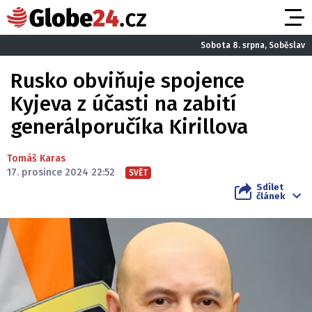
Sobota 8. srpna, Soběslav
Rusko obviňuje spojence
Kyjeva z účasti na zabití
generálporučíka Kirillova
Tomáš Karas
17. prosince 2024 22:52
SVĚT
Sdílet
článek