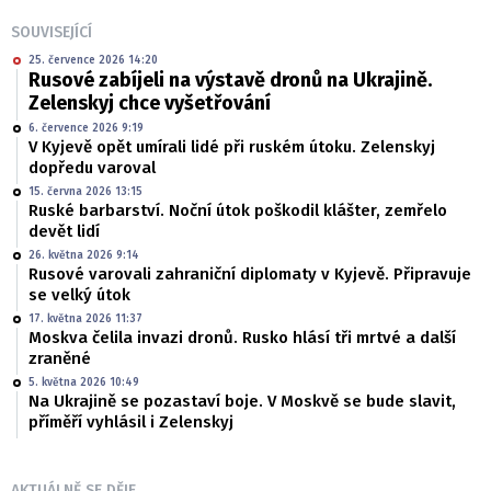
SOUVISEJÍCÍ
25. července 2026 14:20
Rusové zabíjeli na výstavě dronů na Ukrajině.
Zelenskyj chce vyšetřování
6. července 2026 9:19
V Kyjevě opět umírali lidé při ruském útoku. Zelenskyj
dopředu varoval
15. června 2026 13:15
Ruské barbarství. Noční útok poškodil klášter, zemřelo
devět lidí
26. května 2026 9:14
Rusové varovali zahraniční diplomaty v Kyjevě. Připravuje
se velký útok
17. května 2026 11:37
Moskva čelila invazi dronů. Rusko hlásí tři mrtvé a další
zraněné
5. května 2026 10:49
Na Ukrajině se pozastaví boje. V Moskvě se bude slavit,
příměří vyhlásil i Zelenskyj
AKTUÁLNĚ SE DĚJE