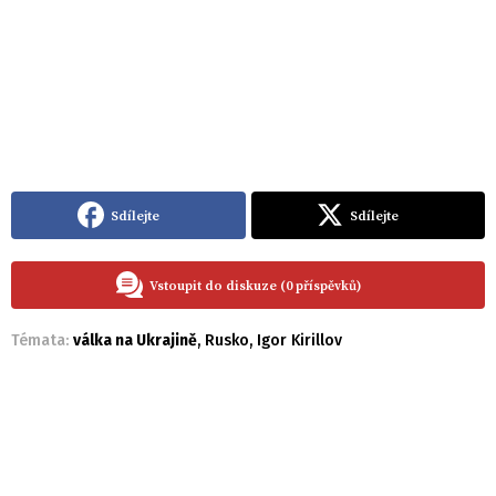
Sdílejte
Sdílejte
Vstoupit do diskuze (0 příspěvků)
Témata:
válka na Ukrajině
,
Rusko
,
Igor Kirillov