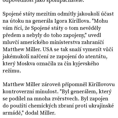
odpovědnost jako spolupachatelé.
Spojené státy mezitím odmítly jakoukoli účast
na útoku na generála Igora Kirillova. "Mohu
vám říci, že Spojené státy o tom nevěděly
předem a nebyly do toho zapojeny," uvedl
mluvčí amerického ministerstva zahraničí
Matthew Miller. USA se tak snaží vymezit vůči
jakémukoli nařčení ze zapojení do atentátu,
který Moskva označila za čin kyjevského
režimu.
Matthew Miller zároveň připomněl Kirillovovu
kontroverzní minulost. "Byl generálem, který
se podílel na mnoha zvěrstvech. Byl zapojen
do použití chemických zbraní proti ukrajinské
armádě," dodal Miller.