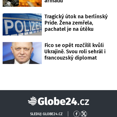
armádu
Tragický útok na berlínský
Pride. Žena zemřela,
pachatel je na útěku
Fico se opět rozčílil kvůli
Ukrajině. Svou roli sehrál i
francouzský diplomat
Globe24
SLEDUJ GLOBE24.CZ
Přejít
Přejít