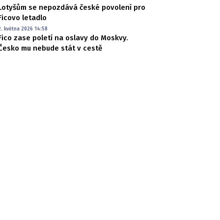
Lotyšům se nepozdává české povolení pro
Ficovo letadlo
2. května 2026 14:58
Fico zase poletí na oslavy do Moskvy.
Česko mu nebude stát v cestě