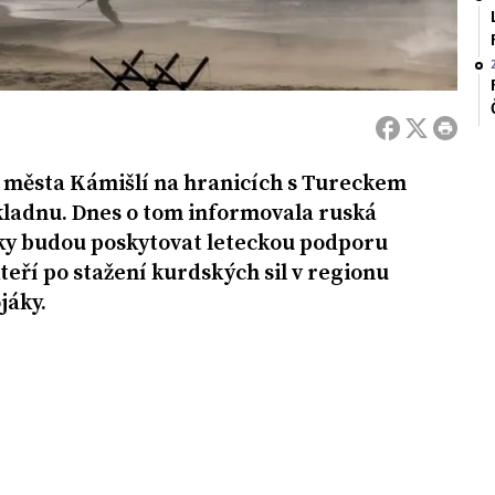
 města Kámišlí na hranicích s Tureckem
kladnu. Dnes o tom informovala ruská
níky budou poskytovat leteckou podporu
eří po stažení kurdských sil v regionu
jáky.