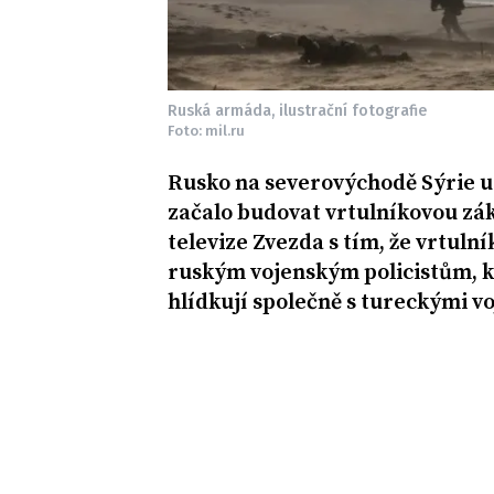
Ruská armáda, ilustrační fotografie
Foto: mil.ru
Rusko na severovýchodě Sýrie u
začalo budovat vrtulníkovou zá
televize Zvezda s tím, že vrtul
ruským vojenským policistům, kt
hlídkují společně s tureckými vo