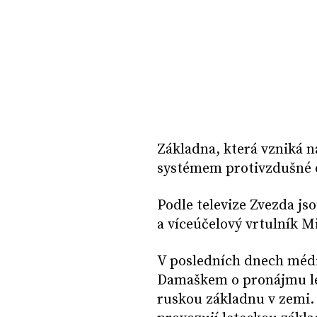
Základna, která vzniká n
systémem protivzdušné 
Podle televize Zvezda js
a víceúčelový vrtulník Mi
V posledních dnech médi
Damaškem o pronájmu leti
ruskou základnu v zemi. 