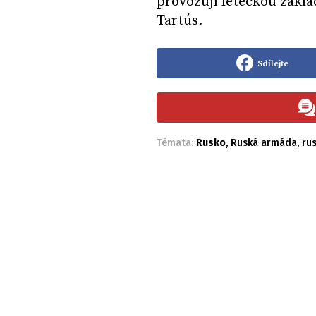
provozují leteckou zák
Tartús.
Sdílejte
Témata:
Rusko
,
Ruská armáda
,
ru