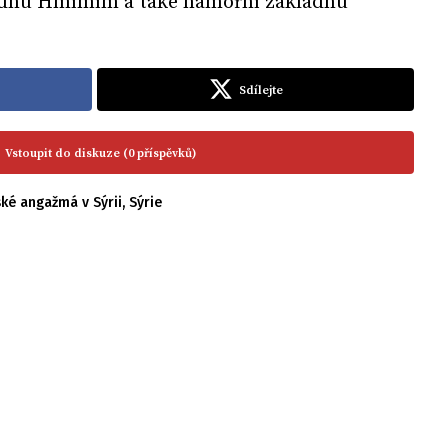
ladnu Hmímím a také námořní základnu
Sdílejte
Vstoupit do diskuze (0 příspěvků)
ské angažmá v Sýrii
,
Sýrie