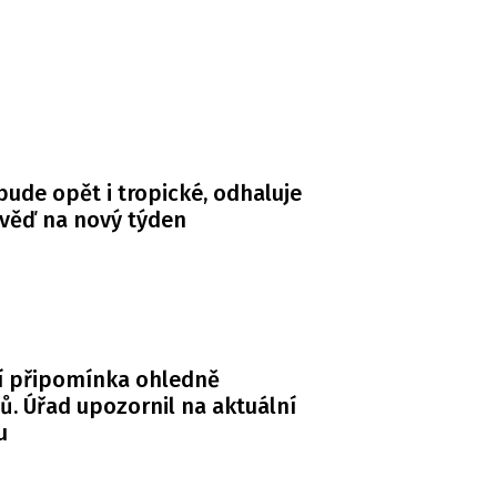
bude opět i tropické, odhaluje
věď na nový týden
í připomínka ohledně
. Úřad upozornil na aktuální
u