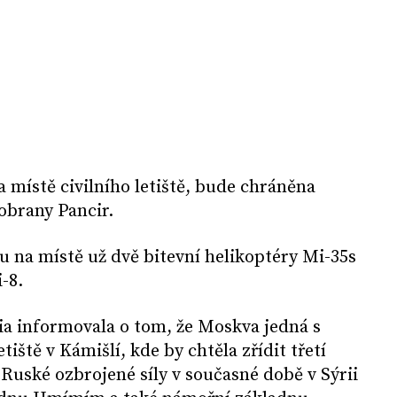
a místě civilního letiště, bude chráněna
obrany Pancir.
ou na místě už dvě bitevní helikoptéry Mi-35s
-8.
a informovala o tom, že Moskva jedná s
ště v Kámišlí, kde by chtěla zřídit třetí
Ruské ozbrojené síly v současné době v Sýrii