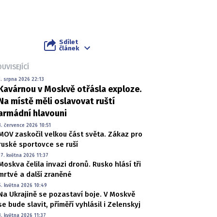
Sdílet
článek
UVISEJÍCÍ
1. srpna 2026 22:13
Kavárnou v Moskvě otřásla exploze.
Na místě měli oslavovat ruští
armádní hlavouni
8. července 2026 10:51
MOV zaskočil velkou část světa. Zákaz pro
ruské sportovce se ruší
17. května 2026 11:37
Moskva čelila invazi dronů. Rusko hlásí tři
mrtvé a další zraněné
5. května 2026 10:49
Na Ukrajině se pozastaví boje. V Moskvě
se bude slavit, příměří vyhlásil i Zelenskyj
3. května 2026 11:37