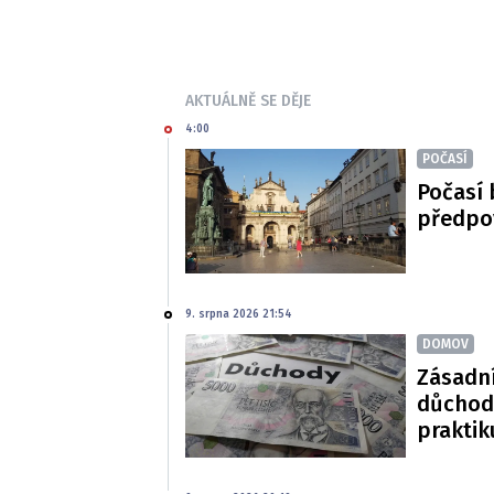
AKTUÁLNĚ SE DĚJE
4:00
POČASÍ
Počasí 
předpo
9. srpna 2026 21:54
DOMOV
Zásadn
důchodů
praktik