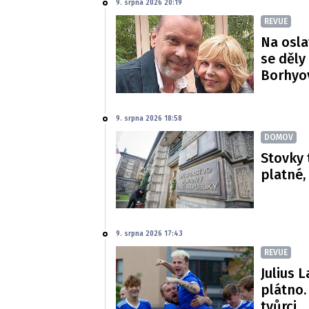
9. srpna 2026 20:19
REVUE
Na osla
se děly 
Borhyo
9. srpna 2026 18:58
DOMOV
Stovky 
platné,
9. srpna 2026 17:43
REVUE
Julius L
plátno.
tvůrci