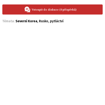
Vstoupit do diskuze (0 příspěvků)
Témata:
Severní Korea
,
Rusko
,
pytláctví