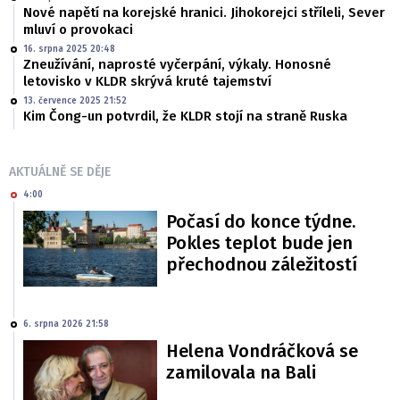
Nové napětí na korejské hranici. Jihokorejci stříleli, Sever
mluví o provokaci
16. srpna 2025 20:48
Zneužívání, naprosté vyčerpání, výkaly. Honosné
letovisko v KLDR skrývá kruté tajemství
13. července 2025 21:52
Kim Čong-un potvrdil, že KLDR stojí na straně Ruska
AKTUÁLNĚ SE DĚJE
4:00
Počasí do konce týdne.
Pokles teplot bude jen
přechodnou záležitostí
6. srpna 2026 21:58
Helena Vondráčková se
zamilovala na Bali