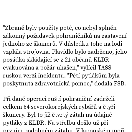
"Zbraně byly použity poté, co nebyl splněn
zákonný požadavek pohraničníků na zastavení
jednoho ze škunerů. V důsledku toho na lodi
vzplála strojovna. Plavidlo bylo zadrženo, jeho
posádka skládající se z 21 občanů KLDR
evakuována a požár uhašen," vylíčil TASS
ruskou verzi incidentu. "Pěti pytlákům byla
poskytnuta zdravotnická pomoc," dodala FSB.
Při dané operaci ruští pohraniční zadrželi
celkem 64 severokorejských rybářů a čtyři
škunery. Byl to již čtvrtý zátah na údajné
pytláky z KLDR. Na střelbu došlo už při
prvním podobném zátahu. V Japonském moři