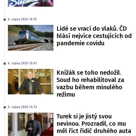
6. srpna 2026 16:15
Lidé se vrací do vlaků. ČD
hlásí nejvíce cestujících od
pandemie covidu
6. srpna 2026 15:01
Knížák se toho nedožil.
Soud ho rehabilitoval za
vazbu během minulého
režimu
6. srpna 2026 14:13
Turek si je jistý svou
nevinou. Prozradil, co mu
měl říct řidič druhého auta