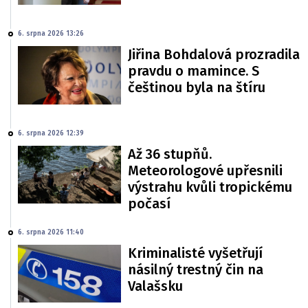
6. srpna 2026 13:26
Jiřina Bohdalová prozradila
pravdu o mamince. S
češtinou byla na štíru
6. srpna 2026 12:39
Až 36 stupňů.
Meteorologové upřesnili
výstrahu kvůli tropickému
počasí
6. srpna 2026 11:40
Kriminalisté vyšetřují
násilný trestný čin na
Valašsku