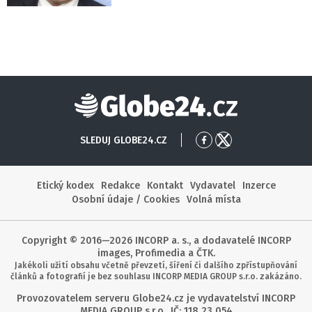
Globe24
SLEDUJ GLOBE24.CZ
Přejít
Přejít
na
na
Facebook
X
Etický kodex
Redakce
Kontakt
Vydavatel
Inzerce
Osobní údaje / Cookies
Volná místa
Copyright © 2016—2026 INCORP a. s., a dodavatelé INCORP
images, Profimedia a ČTK.
Jakékoli užití obsahu včetně převzetí, šíření či dalšího zpřístupňování
článků a fotografií je bez souhlasu INCORP MEDIA GROUP s.r.o. zakázáno.
Provozovatelem serveru Globe24.cz je vydavatelství INCORP
MEDIA GROUP s.r.o., IČ: 118 23 054