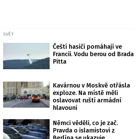
SVĚT
Čeští hasiči pomáhají ve
Francii. Vodu berou od Brada
Pitta
Kavárnou v Moskvě otřásla
exploze. Na místě měli
oslavovat ruští armádní
hlavouni
Němci věděli, co je zač.
Pravda o islamistovi z
Berlína se ukazuje