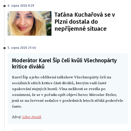
6. srpna 2026 8:29
Taťána Kuchařová se v
Plzni dostala do
nepříjemné situace
5. srpna 2026 21:46
Moderátor Karel Šíp čelí kvůli Všechnopárty
kritice diváků
Karel Šíp a jeho oblíbená talkshow Všechnopárty čelí na
sociálních sítích kritice části diváků, kterým vadí časté
opakování stejných hostů. Vlna nelibosti se zvedla po
oznámení, že se v pořadu opět objeví herec Miroslav Etzler,
jenž se na červené sedačce v posledních letech střídá podezřele
často.
Zdroj:
Libor Novák