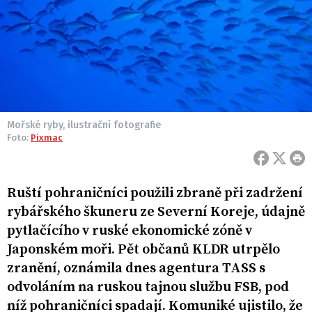
Mořské ryby, ilustrační fotografie
Foto:
Pixmac
Ruští pohraničníci použili zbraně při zadržení
rybářského škuneru ze Severní Koreje, údajně
pytlačícího v ruské ekonomické zóně v
Japonském moři. Pět občanů KLDR utrpělo
zranění, oznámila dnes agentura TASS s
odvoláním na ruskou tajnou službu FSB, pod
níž pohraničníci spadají. Komuniké ujistilo, že