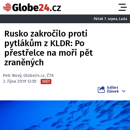
Pátek 7. srpna, Lada
Rusko zakročilo proti
pytlákům z KLDR: Po
přestřelce na moři pět
zraněných
Petr Nový
,
Globe24.cz
,
ČTK
2. října 2019 12:55
SVĚT
Sdílet
článek