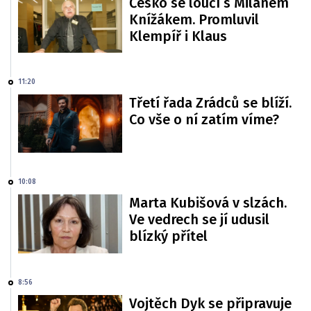
Česko se loučí s Milanem
Knížákem. Promluvil
Klempíř i Klaus
11:20
Třetí řada Zrádců se blíží.
Co vše o ní zatím víme?
10:08
Marta Kubišová v slzách.
Ve vedrech se jí udusil
blízký přítel
8:56
Vojtěch Dyk se připravuje