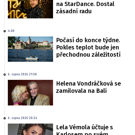
na StarDance. Dostal
zásadní radu
4:00
Počasí do konce týdne.
Pokles teplot bude jen
přechodnou záležitostí
6. srpna 2026 21:58
Helena Vondráčková se
zamilovala na Bali
6. srpna 2026 20:24
Lela Vémola účtuje s
Karlosem po svém.