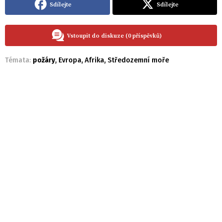
Sdílejte
Sdílejte
Vstoupit do diskuze (0 příspěvků)
Témata:
požáry
,
Evropa
,
Afrika
,
Středozemní moře