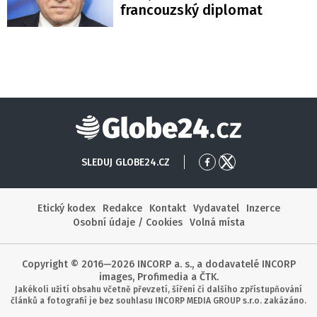
francouzský diplomat
Globe24
SLEDUJ GLOBE24.CZ
Přejít
Přejít
na
na
Facebook
X
Etický kodex
Redakce
Kontakt
Vydavatel
Inzerce
Osobní údaje / Cookies
Volná místa
Copyright © 2016—2026 INCORP a. s., a dodavatelé INCORP
images, Profimedia a ČTK.
Jakékoli užití obsahu včetně převzetí, šíření či dalšího zpřístupňování
článků a fotografií je bez souhlasu INCORP MEDIA GROUP s.r.o. zakázáno.