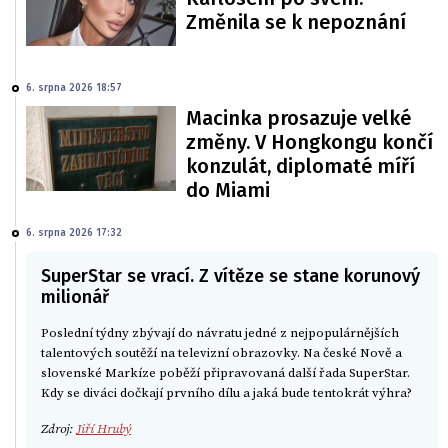
Změnila se k nepoznání
6. srpna 2026 18:57
Macinka prosazuje velké
změny. V Hongkongu končí
konzulát, diplomaté míří
do Miami
6. srpna 2026 17:32
SuperStar se vrací. Z vítěze se stane korunový
milionář
Poslední týdny zbývají do návratu jedné z nejpopulárnějších
talentových soutěží na televizní obrazovky. Na české Nově a
slovenské Markíze poběží připravovaná další řada SuperStar.
Kdy se diváci dočkají prvního dílu a jaká bude tentokrát výhra?
Zdroj:
Jiří Hrubý