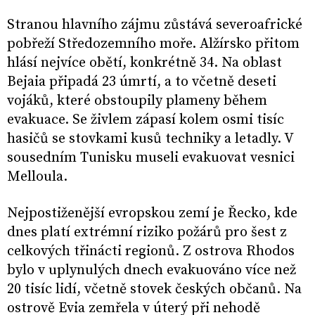
Stranou hlavního zájmu zůstává severoafrické
pobřeží Středozemního moře. Alžírsko přitom
hlásí nejvíce obětí, konkrétně 34. Na oblast
Bejaia připadá 23 úmrtí, a to včetně deseti
vojáků, které obstoupily plameny během
evakuace. Se živlem zápasí kolem osmi tisíc
hasičů se stovkami kusů techniky a letadly. V
sousedním Tunisku museli evakuovat vesnici
Melloula.
Nejpostiženější evropskou zemí je Řecko, kde
dnes platí extrémní riziko požárů pro šest z
celkových třinácti regionů. Z ostrova Rhodos
bylo v uplynulých dnech evakuováno více než
20 tisíc lidí, včetně stovek českých občanů. Na
ostrově Evia zemřela v úterý při nehodě