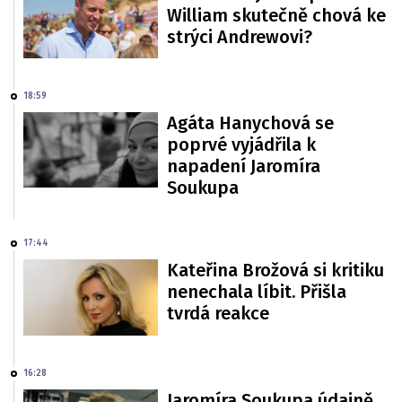
William skutečně chová ke
strýci Andrewovi?
18:59
Agáta Hanychová se
poprvé vyjádřila k
napadení Jaromíra
Soukupa
17:44
Kateřina Brožová si kritiku
nenechala líbit. Přišla
tvrdá reakce
16:28
Jaromíra Soukupa údajně