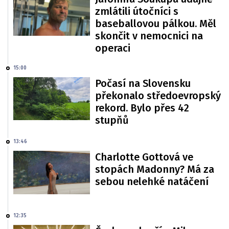
zmlátili útočníci s
baseballovou pálkou. Měl
skončit v nemocnici na
operaci
15:00
Počasí na Slovensku
překonalo středoevropský
rekord. Bylo přes 42
stupňů
13:46
Charlotte Gottová ve
stopách Madonny? Má za
sebou nelehké natáčení
12:35