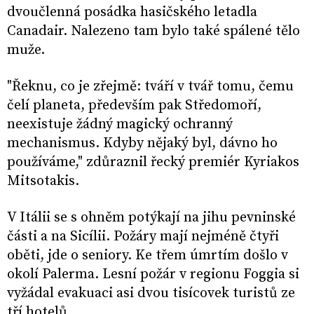
dvoučlenná posádka hasičského letadla
Canadair. Nalezeno tam bylo také spálené tělo
muže.
"Řeknu, co je zřejmě: tváří v tvář tomu, čemu
čelí planeta, především pak Středomoří,
neexistuje žádný magický ochranný
mechanismus. Kdyby nějaký byl, dávno ho
používáme," zdůraznil řecký premiér Kyriakos
Mitsotakis.
V Itálii se s ohněm potýkají na jihu pevninské
části a na Sicílii. Požáry mají nejméně čtyři
oběti, jde o seniory. Ke třem úmrtím došlo v
okolí Palerma. Lesní požár v regionu Foggia si
vyžádal evakuaci asi dvou tisícovek turistů ze
tří hotelů.