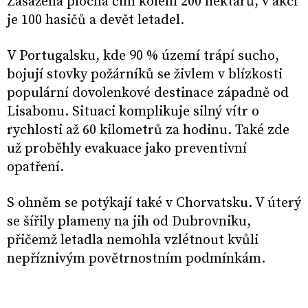
Zasažená plocha činí kolem 200 hektarů, v akci
je 100 hasičů a devět letadel.
V Portugalsku, kde 90 % území trápí sucho,
bojují stovky požárníků se živlem v blízkosti
populární dovolenkové destinace západně od
Lisabonu. Situaci komplikuje silný vítr o
rychlosti až 60 kilometrů za hodinu. Také zde
už proběhly evakuace jako preventivní
opatření.
S ohněm se potýkají také v Chorvatsku. V úterý
se šířily plameny na jih od Dubrovniku,
přičemž letadla nemohla vzlétnout kvůli
nepříznivým povětrnostním podmínkám.