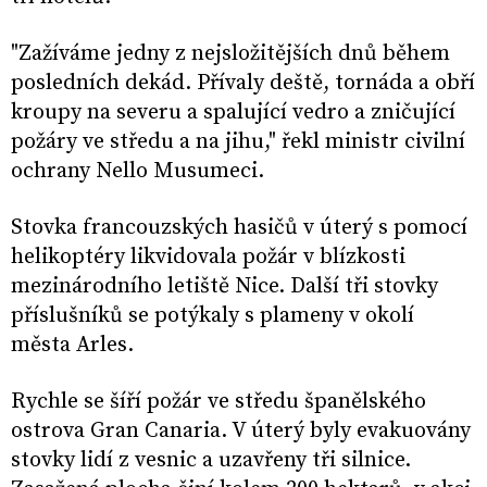
"Zažíváme jedny z nejsložitějších dnů během
posledních dekád. Přívaly deště, tornáda a obří
kroupy na severu a spalující vedro a zničující
požáry ve středu a na jihu," řekl ministr civilní
ochrany Nello Musumeci.
Stovka francouzských hasičů v úterý s pomocí
helikoptéry likvidovala požár v blízkosti
mezinárodního letiště Nice. Další tři stovky
příslušníků se potýkaly s plameny v okolí
města Arles.
Rychle se šíří požár ve středu španělského
ostrova Gran Canaria. V úterý byly evakuovány
stovky lidí z vesnic a uzavřeny tři silnice.