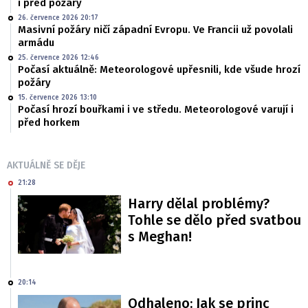
i před požáry
26. července 2026 20:17
Masivní požáry ničí západní Evropu. Ve Francii už povolali
armádu
25. července 2026 12:46
Počasí aktuálně: Meteorologové upřesnili, kde všude hrozí
požáry
15. července 2026 13:10
Počasí hrozí bouřkami i ve středu. Meteorologové varují i
před horkem
AKTUÁLNĚ SE DĚJE
21:28
Harry dělal problémy?
Tohle se dělo před svatbou
s Meghan!
20:14
Odhaleno: Jak se princ