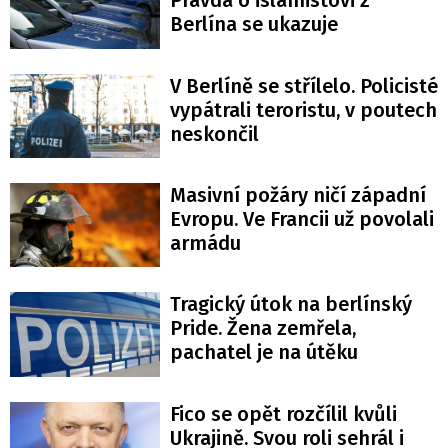
Pravda o islamistovi z
Berlína se ukazuje
V Berlíně se střílelo. Policisté
vypátrali teroristu, v poutech
neskončil
Masivní požáry ničí západní
Evropu. Ve Francii už povolali
armádu
Tragický útok na berlínský
Pride. Žena zemřela,
pachatel je na útěku
Fico se opět rozčílil kvůli
Ukrajině. Svou roli sehrál i