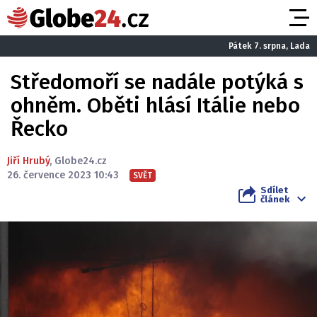
Pátek 7. srpna, Lada
Středomoří se nadále potýká s
ohněm. Oběti hlásí Itálie nebo
Řecko
Jiří Hrubý
,
Globe24.cz
26. července 2023 10:43
SVĚT
Sdílet
článek