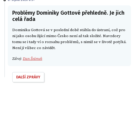
Problémy Dominiky Gottové přehledně. Je jich
celá řada
Dominika Gottová se v poslední době stáhla do ústraní, což pro
ni jako osobu žijící mimo Česko není až tak složité. Navzdory
tomu se i tady ví o rozsahu problémů, s nimiž se v životě potýká.
Není jí vůbec co závidět.
Zdroj:
Dan Šrámek
DALŠÍ ZPRÁVY