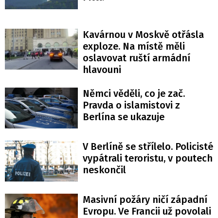
Kavárnou v Moskvě otřásla
exploze. Na místě měli
oslavovat ruští armádní
hlavouni
Němci věděli, co je zač.
Pravda o islamistovi z
Berlína se ukazuje
V Berlíně se střílelo. Policisté
vypátrali teroristu, v poutech
neskončil
Masivní požáry ničí západní
Evropu. Ve Francii už povolali