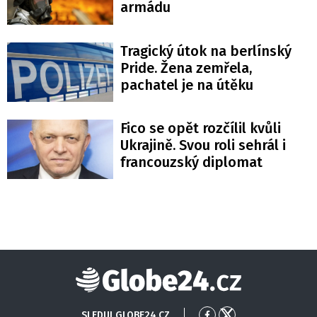
armádu
Tragický útok na berlínský
Pride. Žena zemřela,
pachatel je na útěku
Fico se opět rozčílil kvůli
Ukrajině. Svou roli sehrál i
francouzský diplomat
Globe24
SLEDUJ GLOBE24.CZ