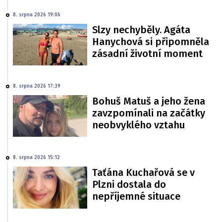
8. srpna 2026 19:06
Slzy nechyběly. Agáta
Hanychová si připomněla
zásadní životní moment
8. srpna 2026 17:39
Bohuš Matuš a jeho žena
zavzpomínali na začátky
neobvyklého vztahu
8. srpna 2026 15:12
Taťána Kuchařová se v
Plzni dostala do
nepříjemné situace