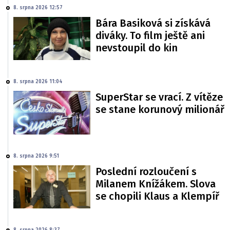
8. srpna 2026 12:57
Bára Basiková si získává
diváky. To film ještě ani
nevstoupil do kin
8. srpna 2026 11:04
SuperStar se vrací. Z vítěze
se stane korunový milionář
8. srpna 2026 9:51
Poslední rozloučení s
Milanem Knížákem. Slova
se chopili Klaus a Klempíř
8. srpna 2026 8:37