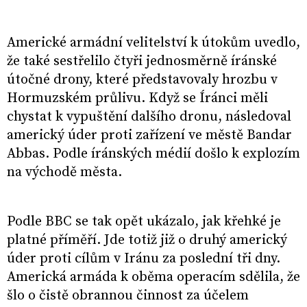
Americké armádní velitelství k útokům uvedlo,
že také sestřelilo čtyři jednosměrně íránské
útočné drony, které představovaly hrozbu v
Hormuzském průlivu. Když se Íránci měli
chystat k vypuštění dalšího dronu, následoval
americký úder proti zařízení ve městě Bandar
Abbas. Podle íránských médií došlo k explozím
na východě města.
Podle BBC se tak opět ukázalo, jak křehké je
platné příměří. Jde totiž již o druhý americký
úder proti cílům v Iránu za poslední tři dny.
Americká armáda k oběma operacím sdělila, že
šlo o čistě obrannou činnost za účelem