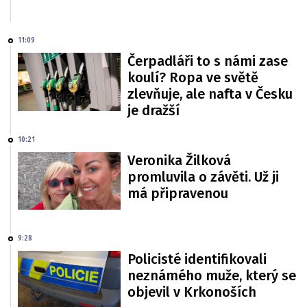
11:09
Čerpadláři to s námi zase
koulí? Ropa ve světě
zlevňuje, ale nafta v Česku
je dražší
10:21
Veronika Žilková
promluvila o závěti. Už ji
má připravenou
9:28
Policisté identifikovali
neznámého muže, který se
objevil v Krkonoších