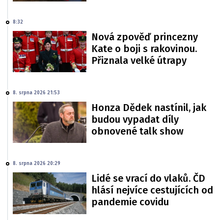
8:32
Nová zpověď princezny
Kate o boji s rakovinou.
Přiznala velké útrapy
8. srpna 2026 21:53
Honza Dědek nastínil, jak
budou vypadat díly
obnovené talk show
8. srpna 2026 20:29
Lidé se vrací do vlaků. ČD
hlásí nejvíce cestujících od
pandemie covidu