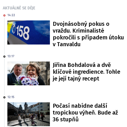
AKTUÁLNĚ SE DĚJE
14:22
Dvojnásobný pokus o
vraždu. Kriminalisté
pokročili s případem útoku
v Tanvaldu
13:17
Jiřina Bohdalová a dvě
klíčové ingredience. Tohle
je její tajný recept
12:15
Počasí nabídne další
tropickou výheň. Bude až
36 stupňů