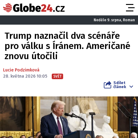
Neděle 9. srpna, Roman
Trump naznačil dva scénáře
pro válku s Íránem. Američané
znovu útočili
Lucie Podzimková
28. května 2026 10:05
SVĚT
Sdílet
článek