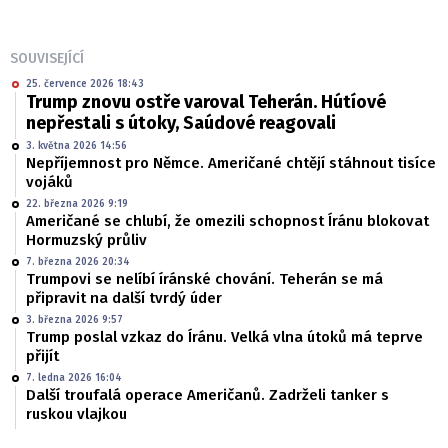
SOUVISEJÍCÍ
25. července 2026 18:43
Trump znovu ostře varoval Teherán. Hútíové
nepřestali s útoky, Saúdové reagovali
3. května 2026 14:56
Nepříjemnost pro Němce. Američané chtějí stáhnout tisíce
vojáků
22. března 2026 9:19
Američané se chlubí, že omezili schopnost Íránu blokovat
Hormuzský průliv
7. března 2026 20:34
Trumpovi se nelíbí íránské chování. Teherán se má
připravit na další tvrdý úder
3. března 2026 9:57
Trump poslal vzkaz do Íránu. Velká vlna útoků má teprve
přijít
7. ledna 2026 16:04
Další troufalá operace Američanů. Zadrželi tanker s
ruskou vlajkou