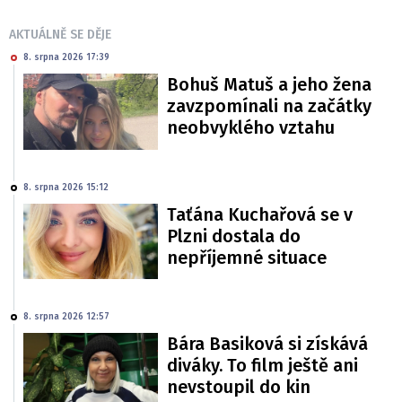
AKTUÁLNĚ SE DĚJE
8. srpna 2026 17:39
Bohuš Matuš a jeho žena
zavzpomínali na začátky
neobvyklého vztahu
8. srpna 2026 15:12
Taťána Kuchařová se v
Plzni dostala do
nepříjemné situace
8. srpna 2026 12:57
Bára Basiková si získává
diváky. To film ještě ani
nevstoupil do kin