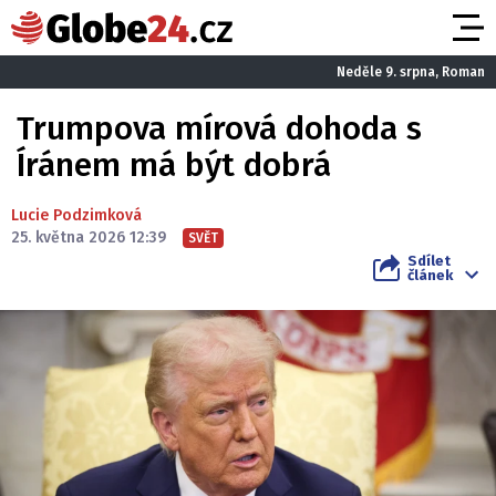
Neděle 9. srpna, Roman
Trumpova mírová dohoda s
Íránem má být dobrá
Lucie Podzimková
25. května 2026 12:39
SVĚT
Sdílet
článek