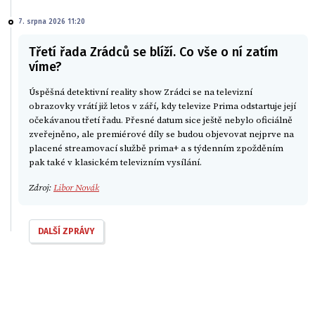
7. srpna 2026 11:20
Třetí řada Zrádců se blíží. Co vše o ní zatím
víme?
Úspěšná detektivní reality show Zrádci se na televizní
obrazovky vrátí již letos v září, kdy televize Prima odstartuje její
očekávanou třetí řadu. Přesné datum sice ještě nebylo oficiálně
zveřejněno, ale premiérové díly se budou objevovat nejprve na
placené streamovací službě prima+ a s týdenním zpožděním
pak také v klasickém televizním vysílání.
Zdroj:
Libor Novák
DALŠÍ ZPRÁVY