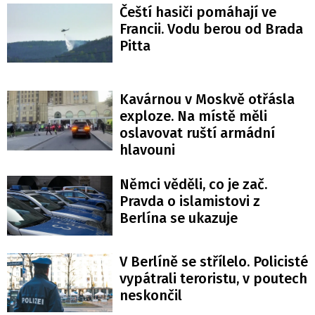
Čeští hasiči pomáhají ve
Francii. Vodu berou od Brada
Pitta
Kavárnou v Moskvě otřásla
exploze. Na místě měli
oslavovat ruští armádní
hlavouni
Němci věděli, co je zač.
Pravda o islamistovi z
Berlína se ukazuje
V Berlíně se střílelo. Policisté
vypátrali teroristu, v poutech
neskončil