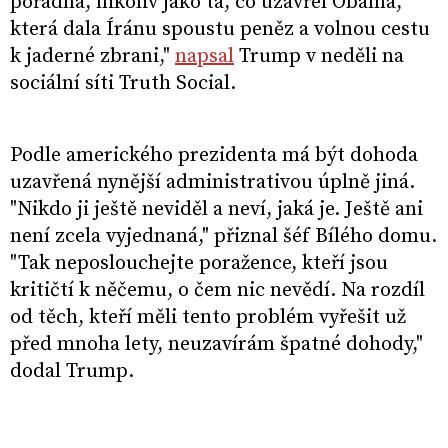
pořádná, nikoliv jako ta, co uzavřel Obama,
která dala Íránu spoustu peněz a volnou cestu
k jaderné zbrani,"
napsal
Trump v neděli na
sociální síti Truth Social.
Podle amerického prezidenta má být dohoda
uzavřená nynější administrativou úplně jiná.
"Nikdo ji ještě neviděl a neví, jaká je. Ještě ani
není zcela vyjednaná," přiznal šéf Bílého domu.
"Tak neposlouchejte poražence, kteří jsou
kritičtí k něčemu, o čem nic nevědí. Na rozdíl
od těch, kteří měli tento problém vyřešit už
před mnoha lety, neuzavírám špatné dohody,"
dodal Trump.