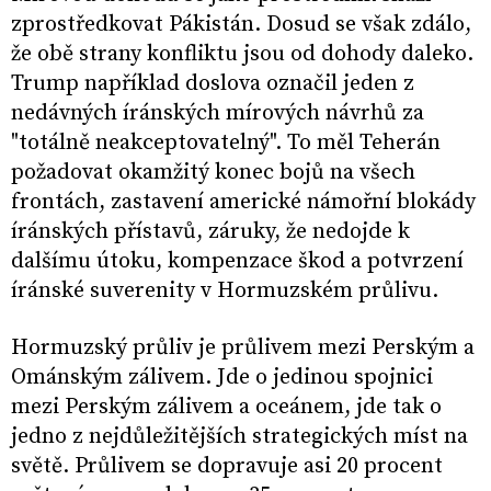
zprostředkovat Pákistán. Dosud se však zdálo,
že obě strany konfliktu jsou od dohody daleko.
Trump například doslova označil jeden z
nedávných íránských mírových návrhů za
"totálně neakceptovatelný". To měl Teherán
požadovat okamžitý konec bojů na všech
frontách, zastavení americké námořní blokády
íránských přístavů, záruky, že nedojde k
dalšímu útoku, kompenzace škod a potvrzení
íránské suverenity v Hormuzském průlivu.
Hormuzský průliv je průlivem mezi Perským a
Ománským zálivem. Jde o jedinou spojnici
mezi Perským zálivem a oceánem, jde tak o
jedno z nejdůležitějších strategických míst na
světě. Průlivem se dopravuje asi 20 procent