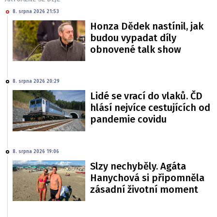
8. srpna 2026 21:53
Honza Dědek nastínil, jak
budou vypadat díly
obnovené talk show
8. srpna 2026 20:29
Lidé se vrací do vlaků. ČD
hlásí nejvíce cestujících od
pandemie covidu
8. srpna 2026 19:06
Slzy nechyběly. Agáta
Hanychová si připomněla
zásadní životní moment