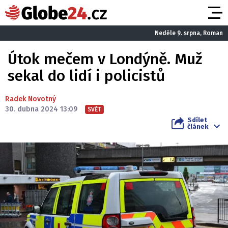
Neděle 9. srpna, Roman
Útok mečem v Londýně. Muž
sekal do lidí i policistů
Radek Novotný
30. dubna 2024 13:09
SVĚT
Sdílet
článek