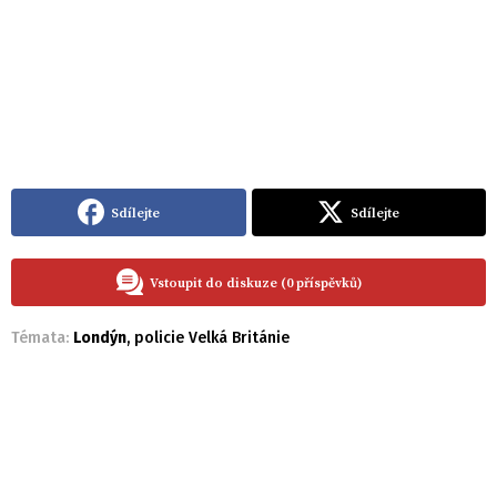
Sdílejte
Sdílejte
Vstoupit do diskuze (0 příspěvků)
Témata:
Londýn
,
policie Velká Británie