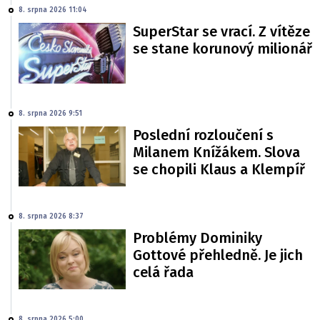
8. srpna 2026 11:04
SuperStar se vrací. Z vítěze
se stane korunový milionář
8. srpna 2026 9:51
Poslední rozloučení s
Milanem Knížákem. Slova
se chopili Klaus a Klempíř
8. srpna 2026 8:37
Problémy Dominiky
Gottové přehledně. Je jich
celá řada
8. srpna 2026 5:00