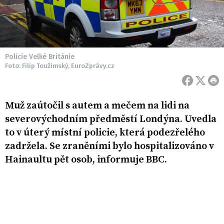
Policie Velké Británie
Foto: Filip Toužimský, EuroZprávy.cz
Muž zaútočil s autem a mečem na lidi na
severovýchodním předměstí Londýna. Uvedla
to v úterý místní policie, která podezřelého
zadržela. Se zraněními bylo hospitalizováno v
Hainaultu pět osob, informuje BBC.