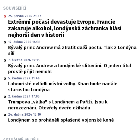
SOUVISEJÍCÍ
25. června 2026 21:37
Extrémní počasí devastuje Evropu. Francie
zakazuje alkohol, londýnská záchranka hlásí
nejhorší den v historii
17. dubna 2026 14:31
Bývalý princ Andrew má ztratit další poctu. Tlak z Londýna
sílí
7. března 2026 19:15
Bývalý princ Andrew a londýnské slitování. O jeden titul
prostě přijít nemohl
5. května 2024 11:46
Labouristé ovládli místní volby. Khan bude nadále
starostou Londýna
2. května 2024 17:05
Trumpova „válka" s Londýnem a Paříží. Jsou k
nerozeznání. Otevřely dveře džihádu
24. dubna 2024 15:10
Londýnem se proháněli splašené vojenské koně
AKTUÁLNĚ SE DĚJE