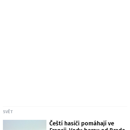
SVĚT
Čeští hasiči pomáhají ve