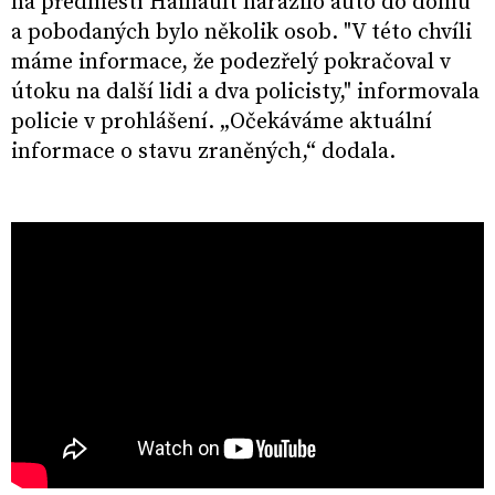
na předměstí Hainault narazilo auto do domu
a pobodaných bylo několik osob. "V této chvíli
máme informace, že podezřelý pokračoval v
útoku na další lidi a dva policisty," informovala
policie v prohlášení. „Očekáváme aktuální
informace o stavu zraněných,“ dodala.