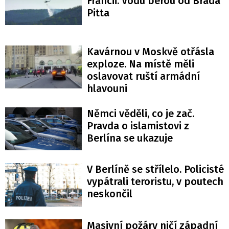
Francii. Vodu berou od Brada
Pitta
Kavárnou v Moskvě otřásla
exploze. Na místě měli
oslavovat ruští armádní
hlavouni
Němci věděli, co je zač.
Pravda o islamistovi z
Berlína se ukazuje
V Berlíně se střílelo. Policisté
vypátrali teroristu, v poutech
neskončil
Masivní požáry ničí západní