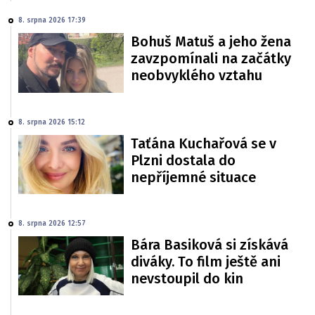
8. srpna 2026 17:39
Bohuš Matuš a jeho žena
zavzpomínali na začátky
neobvyklého vztahu
8. srpna 2026 15:12
Taťána Kuchařová se v
Plzni dostala do
nepříjemné situace
8. srpna 2026 12:57
Bára Basiková si získává
diváky. To film ještě ani
nevstoupil do kin