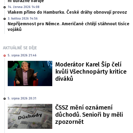
ní důrazně varuje
14. června 2026 14:08
Vlakem přímo do Hamburku. České dráhy obnovují provoz
3. května 2026 14:56
Nepříjemnost pro Němce. Američané chtějí stáhnout tisíce
vojáků
AKTUÁLNĚ SE DĚJE
5. srpna 2026 21:46
Moderátor Karel Šíp čelí
kvůli Všechnopárty kritice
diváků
5. srpna 2026 20:31
ČSSZ mění oznámení
důchodů. Senioři by měli
zpozornět