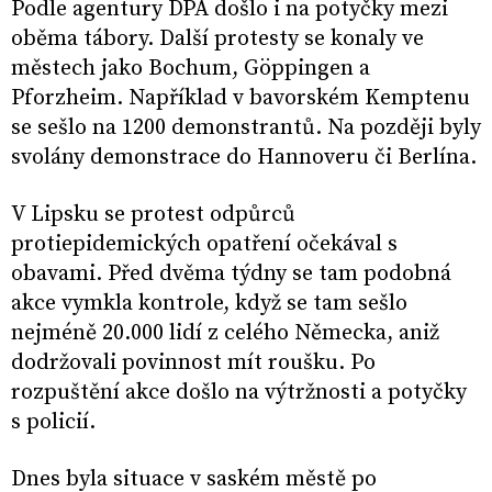
Podle agentury DPA došlo i na potyčky mezi
oběma tábory. Další protesty se konaly ve
městech jako Bochum, Göppingen a
Pforzheim. Například v bavorském Kemptenu
se sešlo na 1200 demonstrantů. Na později byly
svolány demonstrace do Hannoveru či Berlína.
V Lipsku se protest odpůrců
protiepidemických opatření očekával s
obavami. Před dvěma týdny se tam podobná
akce vymkla kontrole, když se tam sešlo
nejméně 20.000 lidí z celého Německa, aniž
dodržovali povinnost mít roušku. Po
rozpuštění akce došlo na výtržnosti a potyčky
s policií.
Dnes byla situace v saském městě po