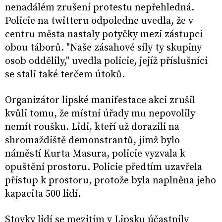
nenadálém zrušení protestu nepřehledná.
Policie na twitteru odpoledne uvedla, že v
centru města nastaly potyčky mezi zástupci
obou táborů. "Naše zásahové síly ty skupiny
osob oddělily," uvedla policie, jejíž příslušníci
se stali také terčem útoků.
Organizátor lipské manifestace akci zrušil
kvůli tomu, že místní úřady mu nepovolily
nemít roušku. Lidi, kteří už dorazili na
shromaždiště demonstrantů, jímž bylo
náměstí Kurta Masura, policie vyzvala k
opuštění prostoru. Policie předtím uzavřela
přístup k prostoru, protože byla naplněna jeho
kapacita 500 lidí.
Stovky lidí se mezitím v Lipsku účastnily