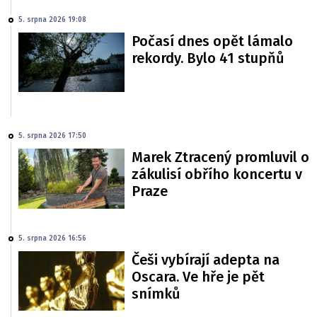
5. srpna 2026 19:08
Počasí dnes opět lámalo
rekordy. Bylo 41 stupňů
5. srpna 2026 17:50
Marek Ztracený promluvil o
zákulisí obřího koncertu v
Praze
5. srpna 2026 16:56
Češi vybírají adepta na
Oscara. Ve hře je pět
snímků