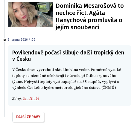
Dominika Mesarošová to
nechce říct. Agáta
Hanychová promluvila o
jejím snoubenci
5. srpna 2026 4:00
Povíkendové počasí slibuje další tropický den
v Česku
V Česku dnes vyvrcholí aktuální vlna veder. Poměrně vysoké
teploty se nicméně očekávají i v úvodu příštího srpnového
týdne. Nejvyšší teploty vystoupají až na 35 stupňů, vyplývá z
výhledu Českého hydrometeorologického ústavu (ČHMÚ).
Zdroj:
Jan Hrabě
DALŠÍ ZPRÁVY