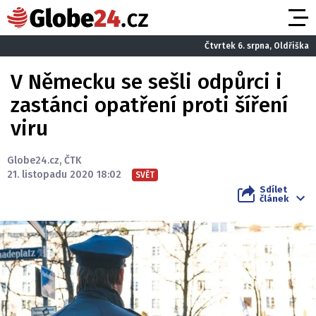
Čtvrtek 6. srpna, Oldřiška
V Německu se sešli odpůrci i
zastánci opatření proti šíření
viru
Globe24.cz
,
ČTK
21. listopadu 2020 18:02
SVĚT
Sdílet
článek