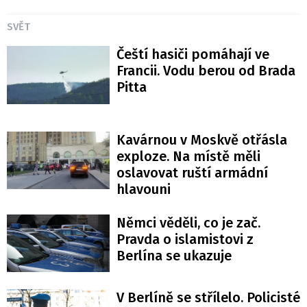
SVĚT
Čeští hasiči pomáhají ve
Francii. Vodu berou od Brada
Pitta
Kavárnou v Moskvě otřásla
exploze. Na místě měli
oslavovat ruští armádní
hlavouni
Němci věděli, co je zač.
Pravda o islamistovi z
Berlína se ukazuje
V Berlíně se střílelo. Policisté