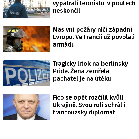
vypátrali teroristu, v poutech
neskončil
Masivní požáry ničí západní
Evropu. Ve Francii už povolali
armádu
Tragický útok na berlínský
Pride. Žena zemřela,
pachatel je na útěku
Fico se opět rozčílil kvůli
Ukrajině. Svou roli sehrál i
francouzský diplomat