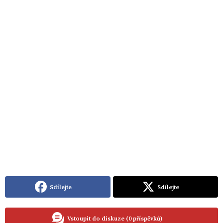
Sdílejte
Sdílejte
Vstoupit do diskuze (0 příspěvků)