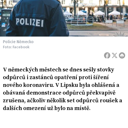
Policie Německo
Foto: Facebook
V německých městech se dnes sešly stovky
odpůrců i zastánců opatření proti šíření
nového koronaviru. V Lipsku byla ohlášená a
obávaná demonstrace odpůrců překvapivě
zrušena, ačkoliv několik set odpůrců roušek a
dalších omezení už bylo na místě.