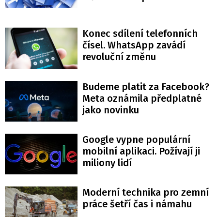
Konec sdílení telefonních
čísel. WhatsApp zavádí
revoluční změnu
Budeme platit za Facebook?
Meta oznámila předplatné
jako novinku
Google vypne populární
mobilní aplikaci. Požívají ji
miliony lidí
Moderní technika pro zemní
práce šetří čas i námahu