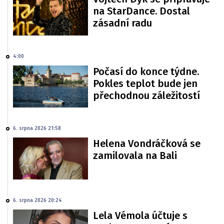
na StarDance. Dostal
zásadní radu
4:00
Počasí do konce týdne.
Pokles teplot bude jen
přechodnou záležitostí
6. srpna 2026 21:58
Helena Vondráčková se
zamilovala na Bali
6. srpna 2026 20:24
Lela Vémola účtuje s