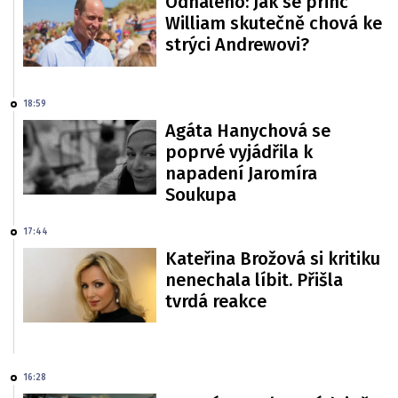
Odhaleno: Jak se princ
William skutečně chová ke
strýci Andrewovi?
18:59
Agáta Hanychová se
poprvé vyjádřila k
napadení Jaromíra
Soukupa
17:44
Kateřina Brožová si kritiku
nenechala líbit. Přišla
tvrdá reakce
16:28