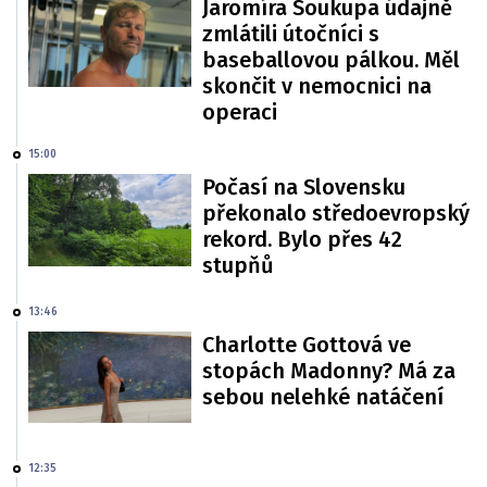
Jaromíra Soukupa údajně
zmlátili útočníci s
baseballovou pálkou. Měl
skončit v nemocnici na
operaci
15:00
Počasí na Slovensku
překonalo středoevropský
rekord. Bylo přes 42
stupňů
13:46
Charlotte Gottová ve
stopách Madonny? Má za
sebou nelehké natáčení
12:35