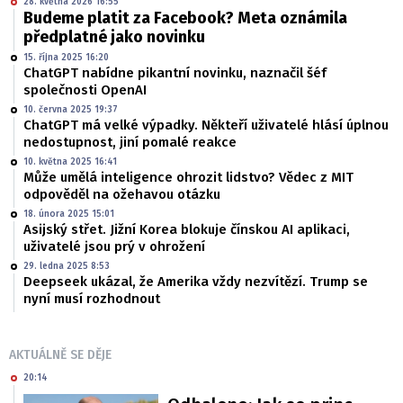
28. května 2026 16:55
Budeme platit za Facebook? Meta oznámila
předplatné jako novinku
15. října 2025 16:20
ChatGPT nabídne pikantní novinku, naznačil šéf
společnosti OpenAI
10. června 2025 19:37
ChatGPT má velké výpadky. Někteří uživatelé hlásí úplnou
nedostupnost, jiní pomalé reakce
10. května 2025 16:41
Může umělá inteligence ohrozit lidstvo? Vědec z MIT
odpověděl na ožehavou otázku
18. února 2025 15:01
Asijský střet. Jižní Korea blokuje čínskou AI aplikaci,
uživatelé jsou prý v ohrožení
29. ledna 2025 8:53
Deepseek ukázal, že Amerika vždy nezvítězí. Trump se
nyní musí rozhodnout
AKTUÁLNĚ SE DĚJE
20:14