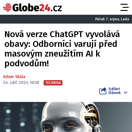
Pátek 7. srpna, Lada
Nová verze ChatGPT vyvolává
obavy: Odborníci varují před
masovým zneužitím AI k
podvodům!
Adam Skála
24. září 2024 10:18
TECHNIKA
Sdílet
článek