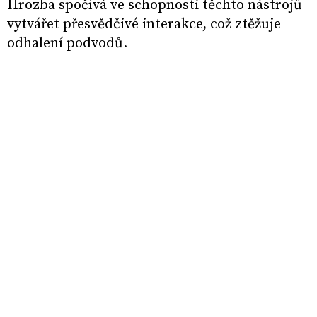
Hrozba spočívá ve schopnosti těchto nástrojů
vytvářet přesvědčivé interakce, což ztěžuje
odhalení podvodů.