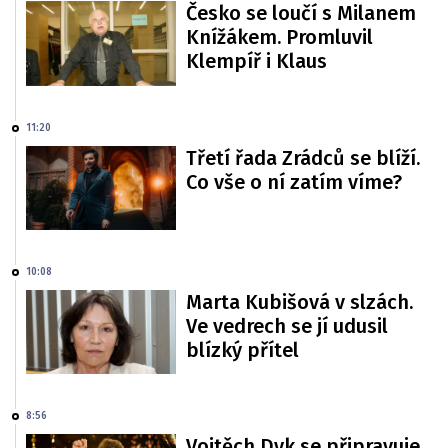
Česko se loučí s Milanem
Knížákem. Promluvil
Klempíř i Klaus
11:20
Třetí řada Zrádců se blíží.
Co vše o ní zatím víme?
10:08
Marta Kubišová v slzách.
Ve vedrech se jí udusil
blízký přítel
8:56
Vojtěch Dyk se připravuje