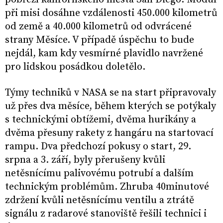
při misi dosáhne vzdálenosti 450.000 kilometrů
od země a 40.000 kilometrů od odvrácené
strany Měsíce. V případě úspěchu to bude
nejdál, kam kdy vesmírné plavidlo navržené
pro lidskou posádkou doletělo.
Týmy techniků v NASA se na start připravovaly
už přes dva měsíce, během kterých se potýkaly
s technickými obtížemi, dvěma hurikány a
dvěma přesuny rakety z hangáru na startovací
rampu. Dva předchozí pokusy o start, 29.
srpna a 3. září, byly přerušeny kvůli
netěsnícímu palivovému potrubí a dalším
technickým problémům. Zhruba 40minutové
zdržení kvůli netěsnícímu ventilu a ztrátě
signálu z radarové stanoviště řešili technici i