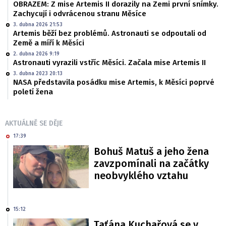
OBRAZEM: Z mise Artemis II dorazily na Zemi první snímky.
Zachycují i odvrácenou stranu Měsíce
3. dubna 2026 21:53
Artemis běží bez problémů. Astronauti se odpoutali od
Země a míří k Měsíci
2. dubna 2026 9:19
Astronauti vyrazili vstříc Měsíci. Začala mise Artemis II
3. dubna 2023 20:13
NASA představila posádku mise Artemis, k Měsíci poprvé
poletí žena
AKTUÁLNĚ SE DĚJE
17:39
Bohuš Matuš a jeho žena
zavzpomínali na začátky
neobvyklého vztahu
15:12
Taťána Kuchařová se v