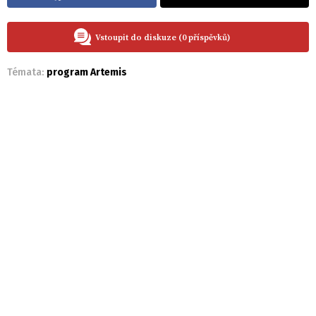
Vstoupit do diskuze (0 příspěvků)
Témata:
program Artemis