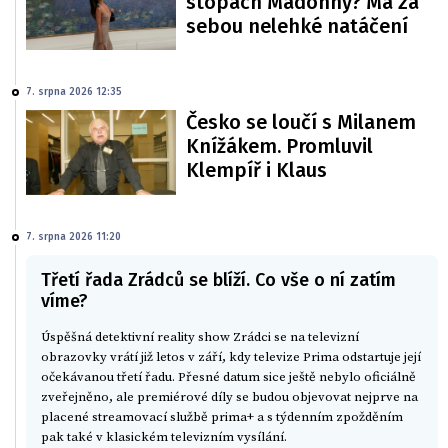
stopách Madonny? Má za
sebou nelehké natáčení
7. srpna 2026 12:35
Česko se loučí s Milanem
Knížákem. Promluvil
Klempíř i Klaus
7. srpna 2026 11:20
Třetí řada Zrádců se blíží. Co vše o ní zatím
víme?
Úspěšná detektivní reality show Zrádci se na televizní
obrazovky vrátí již letos v září, kdy televize Prima odstartuje její
očekávanou třetí řadu. Přesné datum sice ještě nebylo oficiálně
zveřejněno, ale premiérové díly se budou objevovat nejprve na
placené streamovací službě prima+ a s týdenním zpožděním
pak také v klasickém televizním vysílání.