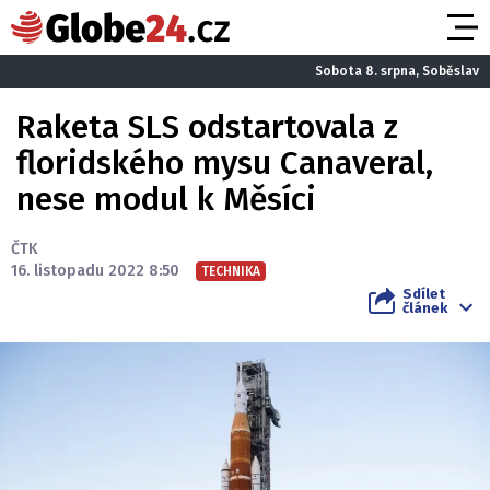
Sobota 8. srpna, Soběslav
Raketa SLS odstartovala z
floridského mysu Canaveral,
nese modul k Měsíci
ČTK
16. listopadu 2022 8:50
TECHNIKA
Sdílet
článek