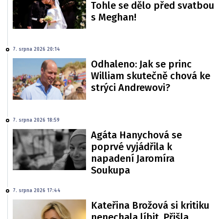
Tohle se dělo před svatbou
s Meghan!
7. srpna 2026 20:14
Odhaleno: Jak se princ
William skutečně chová ke
strýci Andrewovi?
7. srpna 2026 18:59
Agáta Hanychová se
poprvé vyjádřila k
napadení Jaromíra
Soukupa
7. srpna 2026 17:44
Kateřina Brožová si kritiku
nenechala líbit. Přišla