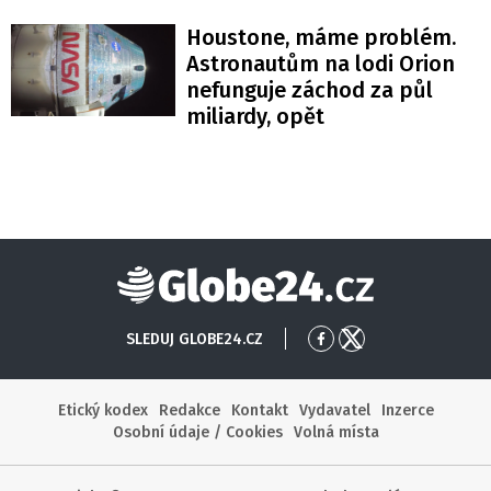
Houstone, máme problém.
Astronautům na lodi Orion
nefunguje záchod za půl
miliardy, opět
Globe24
SLEDUJ GLOBE24.CZ
Přejít
Přejít
na
na
Facebook
X
Etický kodex
Redakce
Kontakt
Vydavatel
Inzerce
Osobní údaje / Cookies
Volná místa