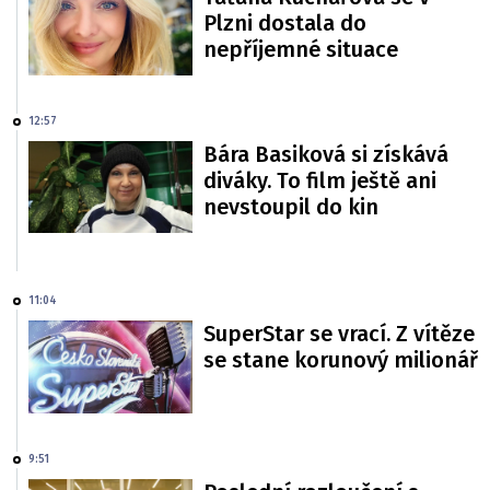
Plzni dostala do
nepříjemné situace
12:57
Bára Basiková si získává
diváky. To film ještě ani
nevstoupil do kin
11:04
SuperStar se vrací. Z vítěze
se stane korunový milionář
9:51