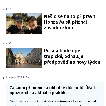
8:27
Nešlo se na to připravit.
Honza Musil přiznal
zásadní zlom
4:00
Počasí bude opět i
tropické, odhaluje
předpověď na nový týden
9. srpna 2026 21:54
Zásadní připomínka ohledně důchodů. Úřad
upozornil na aktuální praktiku
Důchody se v rámci pravidelné a automatické valorizace budou
zvyšovat i v úvodu příštího kalendářního roku. Valorizační