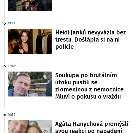
19:01
Heidi Janků nevyvázla bez
trestu. Došlápla si na ni
policie
17:49
Soukupa po brutálním
útoku pustili se
zlomeninou z nemocnice.
Mluví o pokusu o vraždu
16:59
Agáta Hanychová promýšlí
svou reakci po napadení