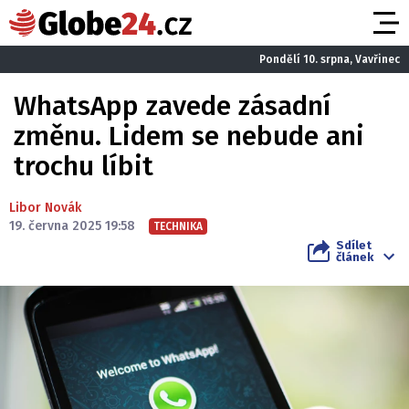
Pondělí 10. srpna, Vavřinec
WhatsApp zavede zásadní
změnu. Lidem se nebude ani
trochu líbit
Libor Novák
19. června 2025 19:58
TECHNIKA
Sdílet
článek