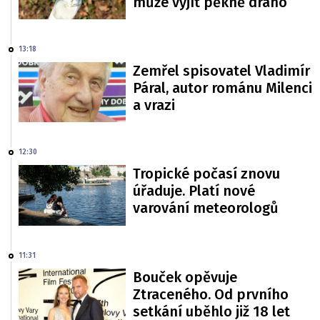
může vyjít pěkně draho
13:18
Zemřel spisovatel Vladimír
Páral, autor románu Milenci
a vrazi
12:30
Tropické počasí znovu
úřaduje. Platí nové
varování meteorologů
11:31
Bouček opěvuje
Ztraceného. Od prvního
setkání uběhlo již 18 let