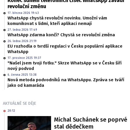
Konec sdílení telefonních čísel. WhatsApp zavádí
revoluční změnu
17. března 2026 19:43
WhatsApp chystá revoluční novinku. Umožní vám
komunikovat s lidmi, kteří aplikaci nemají
27. ledna 2026 17:49
WhatsApp zdarma končí? Chystá se revoluční změna
26. ledna 2026 21:19
EU rozhodla o tvrdší regulaci v Česku populární aplikace
WhatsApp
17. prosince 2025 19:37
"Našel jsem tvoji fotku." Skrze WhatsApp se v Česku šíří
nový podvod
6. června 2025 13:38
Nová metoda podvodníků na WhatsAppu. Zpráva se tváří
jako od kamaráda
AKTUÁLNĚ SE DĚJE
20:12
Michal Suchánek se poprvé
stal dědečkem