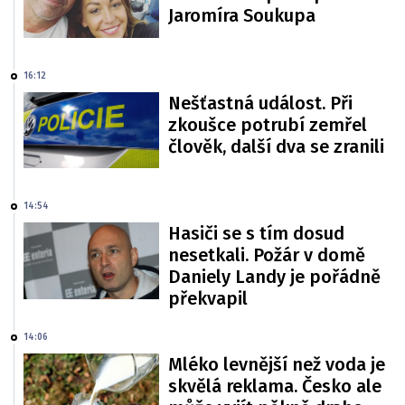
Jaromíra Soukupa
16:12
Nešťastná událost. Při
zkoušce potrubí zemřel
člověk, další dva se zranili
14:54
Hasiči se s tím dosud
nesetkali. Požár v domě
Daniely Landy je pořádně
překvapil
14:06
Mléko levnější než voda je
skvělá reklama. Česko ale