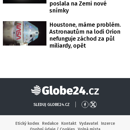
poslala na Zemi nové
snímky
Houstone, máme problém.
Astronautům na lodi Orion
nefunguje záchod za půl
miliardy, opět
Globe24
SLEDUJ GLOBE24.CZ
Přejít
Přejít
na
na
Facebook
X
Etický kodex
Redakce
Kontakt
Vydavatel
Inzerce
Osobní údaje / Cookies
Volná místa