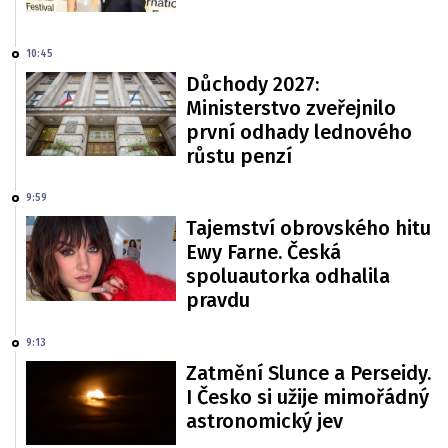
10:45
Důchody 2027:
Ministerstvo zveřejnilo
první odhady lednového
růstu penzí
9:59
Tajemství obrovského hitu
Ewy Farne. Česká
spoluautorka odhalila
pravdu
9:13
Zatmění Slunce a Perseidy.
I Česko si užije mimořádný
astronomický jev