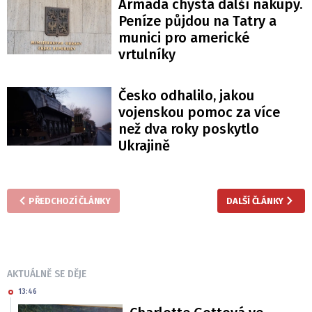
Armáda chystá další nákupy.
Peníze půjdou na Tatry a
munici pro americké
vrtulníky
Česko odhalilo, jakou
vojenskou pomoc za více
než dva roky poskytlo
Ukrajině
PŘEDCHOZÍ ČLÁNKY
DALŠÍ ČLÁNKY
AKTUÁLNĚ SE DĚJE
13:46