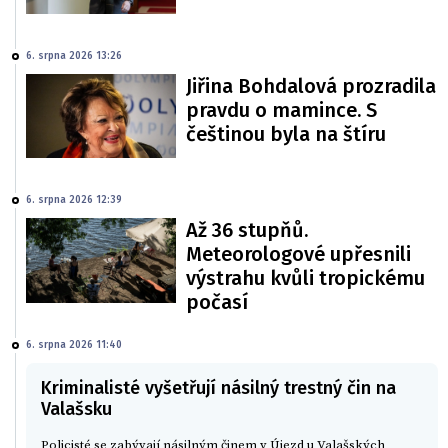
6. srpna 2026 13:26
Jiřina Bohdalová prozradila
pravdu o mamince. S
češtinou byla na štíru
6. srpna 2026 12:39
Až 36 stupňů.
Meteorologové upřesnili
výstrahu kvůli tropickému
počasí
6. srpna 2026 11:40
Kriminalisté vyšetřují násilný trestný čin na
Valašsku
Policisté se zabývají násilným činem v Újezd u Valašských