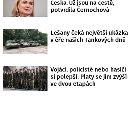
Česka. Už jsou na cestě,
potvrdila Černochová
Lešany čeká největší ukázka
v éře našich Tankových dnů
Vojáci, policisté nebo hasiči
si polepší. Platy se jim zvýší
ve dvou etapách