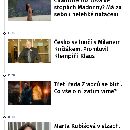
Charlotte Gottová ve
stopách Madonny? Má za
sebou nelehké natáčení
12:35
Česko se loučí s Milanem
Knížákem. Promluvil
Klempíř i Klaus
11:20
Třetí řada Zrádců se blíží.
Co vše o ní zatím víme?
10:08
Marta Kubišová v slzách.