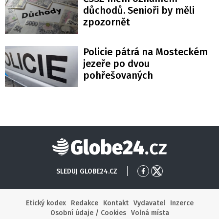
důchodů. Senioři by měli
zpozornět
Policie pátrá na Mosteckém
jezeře po dvou
pohřešovaných
Globe24
SLEDUJ GLOBE24.CZ
Přejít
Přejít
na
na
Facebook
X
Etický kodex
Redakce
Kontakt
Vydavatel
Inzerce
Osobní údaje / Cookies
Volná místa