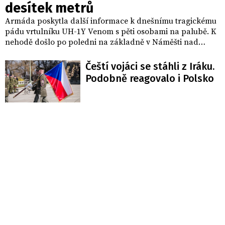
desítek metrů
Armáda poskytla další informace k dnešnímu tragickému
pádu vrtulníku UH-1Y Venom s pěti osobami na palubě. K
nehodě došlo po poledni na základně v Náměšti nad
Oslavou. Jeden voják zemřel, čtyři další utrpěli zranění.
Stroj podle dosavadních zjištění padal desítky metrů.
Čeští vojáci se stáhli z Iráku.
Podobně reagovalo i Polsko