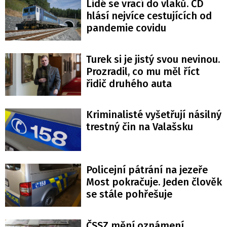
Lidé se vrací do vlaků. ČD
hlásí nejvíce cestujících od
pandemie covidu
Turek si je jistý svou nevinou.
Prozradil, co mu měl říct
řidič druhého auta
Kriminalisté vyšetřují násilný
trestný čin na Valašsku
Policejní pátrání na jezeře
Most pokračuje. Jeden člověk
se stále pohřešuje
ČSSZ mění oznámení