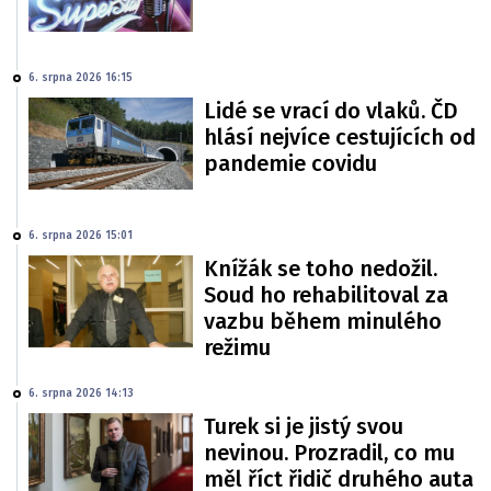
6. srpna 2026 16:15
Lidé se vrací do vlaků. ČD
hlásí nejvíce cestujících od
pandemie covidu
6. srpna 2026 15:01
Knížák se toho nedožil.
Soud ho rehabilitoval za
vazbu během minulého
režimu
6. srpna 2026 14:13
Turek si je jistý svou
nevinou. Prozradil, co mu
měl říct řidič druhého auta