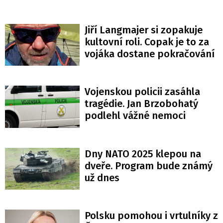
Jiří Langmajer si zopakuje
kultovní roli. Copak je to za
vojáka dostane pokračování
Vojenskou policii zasáhla
tragédie. Jan Brzobohatý
podlehl vážné nemoci
Dny NATO 2025 klepou na
dveře. Program bude známý
už dnes
Polsku pomohou i vrtulníky z