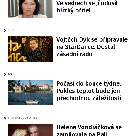
Ve vedrech se jí udusil
blízký přítel
8:56
Vojtěch Dyk se připravuje
na StarDance. Dostal
zásadní radu
4:00
Počasí do konce týdne.
Pokles teplot bude jen
přechodnou záležitostí
6. srpna 2026 21:58
Helena Vondráčková se
zamilovala na Bali