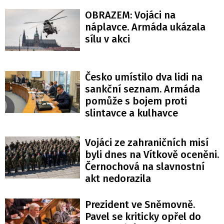
OBRAZEM: Vojáci na
náplavce. Armáda ukázala
sílu v akci
Česko umístilo dva lidi na
sankční seznam. Armáda
pomůže s bojem proti
slintavce a kulhavce
Vojáci ze zahraničních misí
byli dnes na Vítkově oceněni.
Černochová na slavnostní
akt nedorazila
Prezident ve Sněmovně.
Pavel se kriticky opřel do