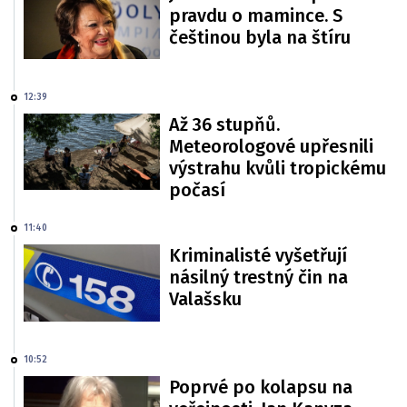
pravdu o mamince. S
češtinou byla na štíru
12:39
Až 36 stupňů.
Meteorologové upřesnili
výstrahu kvůli tropickému
počasí
11:40
Kriminalisté vyšetřují
násilný trestný čin na
Valašsku
10:52
Poprvé po kolapsu na