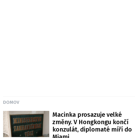
DOMOV
Macinka prosazuje velké
změny. V Hongkongu končí
konzulát, diplomaté míří do
Miami