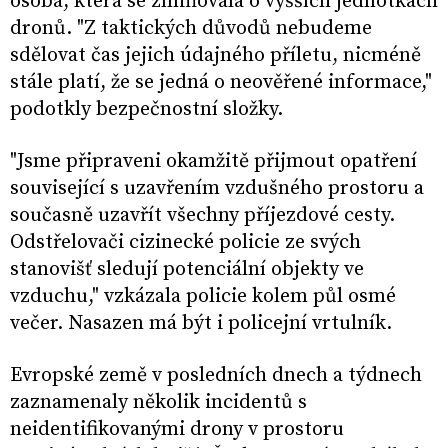
osoba, která se zmiňovala o vyšších jednotkách
dronů. "Z taktických důvodů nebudeme
sdělovat čas jejich údajného příletu, nicméně
stále platí, že se jedná o neověřené informace,"
podotkly bezpečnostní složky.
"Jsme připraveni okamžitě přijmout opatření
související s uzavřením vzdušného prostoru a
současně uzavřít všechny příjezdové cesty.
Odstřelovači cizinecké policie ze svých
stanovišť sledují potenciální objekty ve
vzduchu," vzkázala policie kolem půl osmé
večer. Nasazen má být i policejní vrtulník.
Evropské země v posledních dnech a týdnech
zaznamenaly několik incidentů s
neidentifikovanými drony v prostoru