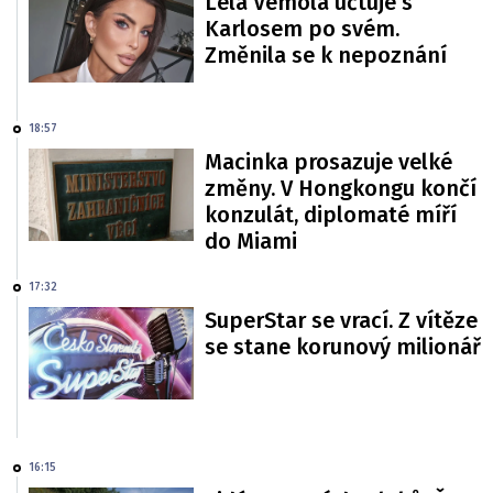
Lela Vémola účtuje s
Karlosem po svém.
Změnila se k nepoznání
18:57
Macinka prosazuje velké
změny. V Hongkongu končí
konzulát, diplomaté míří
do Miami
17:32
SuperStar se vrací. Z vítěze
se stane korunový milionář
16:15