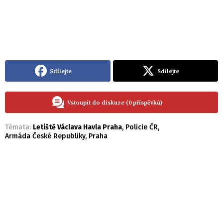
Sdílejte
Sdílejte
Vstoupit do diskuze (0 příspěvků)
Témata:
Letiště Václava Havla Praha
,
Policie ČR
,
Armáda České Republiky
,
Praha