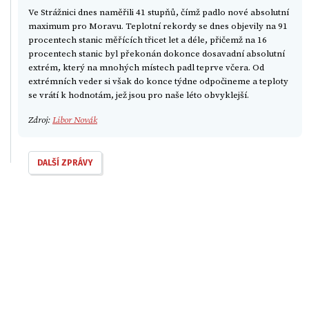
Ve Strážnici dnes naměřili 41 stupňů, čímž padlo nové absolutní
maximum pro Moravu. Teplotní rekordy se dnes objevily na 91
procentech stanic měřících třicet let a déle, přičemž na 16
procentech stanic byl překonán dokonce dosavadní absolutní
extrém, který na mnohých místech padl teprve včera. Od
extrémních veder si však do konce týdne odpočineme a teploty
se vrátí k hodnotám, jež jsou pro naše léto obvyklejší.
Zdroj:
Libor Novák
DALŠÍ ZPRÁVY