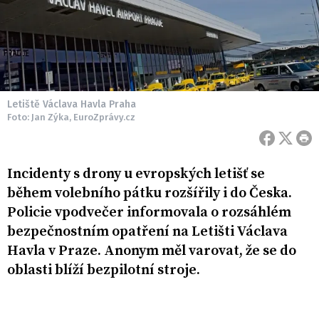
Letiště Václava Havla Praha
Foto: Jan Zýka, EuroZprávy.cz
Incidenty s drony u evropských letišť se
během volebního pátku rozšířily i do Česka.
Policie vpodvečer informovala o rozsáhlém
bezpečnostním opatření na Letišti Václava
Havla v Praze. Anonym měl varovat, že se do
oblasti blíží bezpilotní stroje.