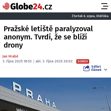
Čtvrtek 6. srpna, Oldřiška
Pražské letiště paralyzoval
anonym. Tvrdí, že se blíží
drony
Jan Hrabě
3. října 2025 18:53
akt. 3. října 2025 20:02
DOMOV
Sdílet
článek