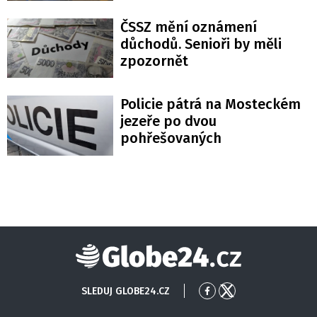
ČSSZ mění oznámení
důchodů. Senioři by měli
zpozornět
Policie pátrá na Mosteckém
jezeře po dvou
pohřešovaných
Globe24
SLEDUJ GLOBE24.CZ
Přejít
Přejít
na
na