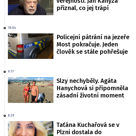
veřejnosti. Jan Kanyza
přiznal, co jej trápí
10:04
Policejní pátrání na jezeře
Most pokračuje. Jeden
člověk se stále pohřešuje
9:17
Slzy nechyběly. Agáta
Hanychová si připomněla
zásadní životní moment
8:29
Taťána Kuchařová se v
Plzni dostala do