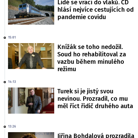
Lidé se vrací do vlaků. ČD
hlásí nejvíce cestujících od
pandemie covidu
15:01
Knížák se toho nedožil.
Soud ho rehabilitoval za
vazbu během minulého
režimu
14:13
Turek si je jistý svou
nevinou. Prozradil, co mu
měl říct řidič druhého auta
13:26
Jiřina Bohdalová prozradila