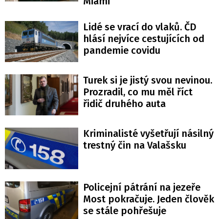
Miami
Lidé se vrací do vlaků. ČD
hlásí nejvíce cestujících od
pandemie covidu
Turek si je jistý svou nevinou.
Prozradil, co mu měl říct
řidič druhého auta
Kriminalisté vyšetřují násilný
trestný čin na Valašsku
Policejní pátrání na jezeře
Most pokračuje. Jeden člověk
se stále pohřešuje