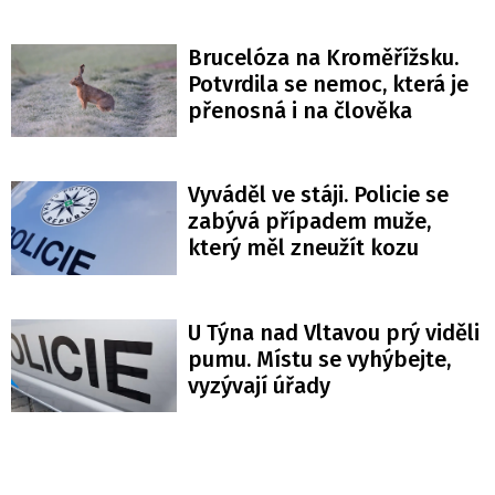
Brucelóza na Kroměřížsku.
Potvrdila se nemoc, která je
přenosná i na člověka
Vyváděl ve stáji. Policie se
zabývá případem muže,
který měl zneužít kozu
U Týna nad Vltavou prý viděli
pumu. Místu se vyhýbejte,
vyzývají úřady