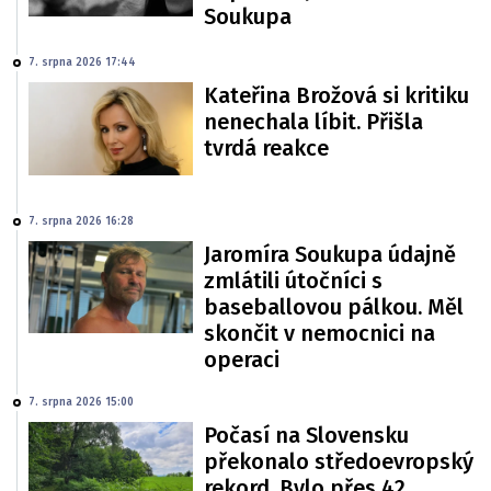
Soukupa
7. srpna 2026 17:44
Kateřina Brožová si kritiku
nenechala líbit. Přišla
tvrdá reakce
7. srpna 2026 16:28
Jaromíra Soukupa údajně
zmlátili útočníci s
baseballovou pálkou. Měl
skončit v nemocnici na
operaci
7. srpna 2026 15:00
Počasí na Slovensku
překonalo středoevropský
rekord. Bylo přes 42