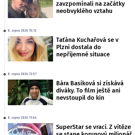
zavzpomínali na začátky
neobvyklého vztahu
8. srpna 2026 15:12
Taťána Kuchařová se v
Plzni dostala do
nepříjemné situace
8. srpna 2026 12:57
Bára Basiková si získává
diváky. To film ještě ani
nevstoupil do kin
8. srpna 2026 11:04
SuperStar se vrací. Z vítěze
se stane korunový milionář