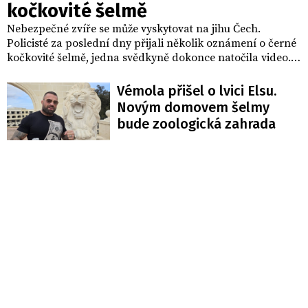
kočkovité šelmě
Nebezpečné zvíře se může vyskytovat na jihu Čech.
Policisté za poslední dny přijali několik oznámení o černé
kočkovité šelmě, jedna svědkyně dokonce natočila video.
Lidé by proto měli být v regionu obezřetní při pohybu v
přírodě.
Vémola přišel o lvici Elsu.
Novým domovem šelmy
bude zoologická zahrada