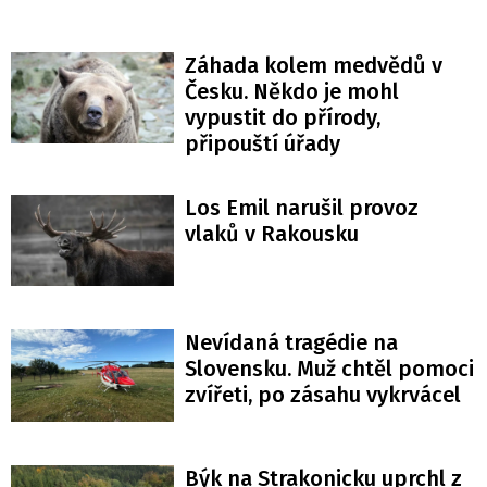
Záhada kolem medvědů v
Česku. Někdo je mohl
vypustit do přírody,
připouští úřady
Los Emil narušil provoz
vlaků v Rakousku
Nevídaná tragédie na
Slovensku. Muž chtěl pomoci
zvířeti, po zásahu vykrvácel
Býk na Strakonicku uprchl z