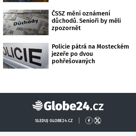
ČSSZ mění oznámení
důchodů. Senioři by měli
zpozornět
Policie pátrá na Mosteckém
jezeře po dvou
pohřešovaných
Globe24
SLEDUJ GLOBE24.CZ
Přejít
Přejít
na
na
Facebook
X