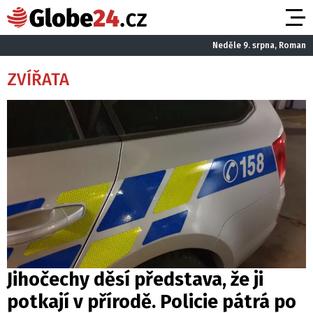
Neděle 9. srpna, Roman
ZVÍŘATA
Jihočechy děsí představa, že ji
potkají v přírodě. Policie pátrá po