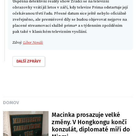
Úspěšná detektivní reality show Zrádci se na televizní
obrazovky vrátí již letos v září, kdy televize Prima odstartuje její
očekávanou třetí řadu. Přesné datum sice ještě nebylo oficiálně
zveřejněno, ale premiérové díly se budou objevovat nejprve na
placené streamovací službě prima+ a s týdenním zpožděním
pak také v klasickém televizním vysílání.
Zdroj:
Libor Novák
DALŠÍ ZPRÁVY
DOMOV
Macinka prosazuje velké
změny. V Hongkongu končí
konzulát, diplomaté míří do