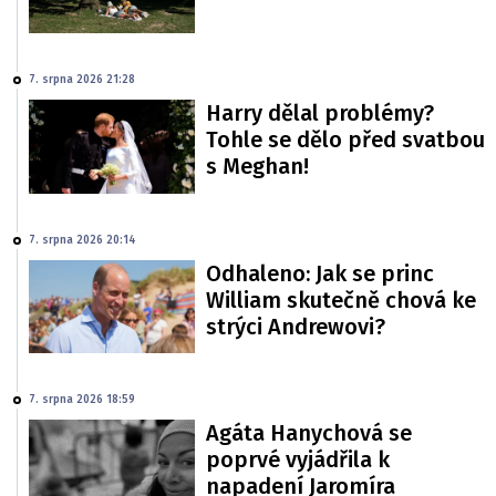
7. srpna 2026 21:28
Harry dělal problémy?
Tohle se dělo před svatbou
s Meghan!
7. srpna 2026 20:14
Odhaleno: Jak se princ
William skutečně chová ke
strýci Andrewovi?
7. srpna 2026 18:59
Agáta Hanychová se
poprvé vyjádřila k
napadení Jaromíra