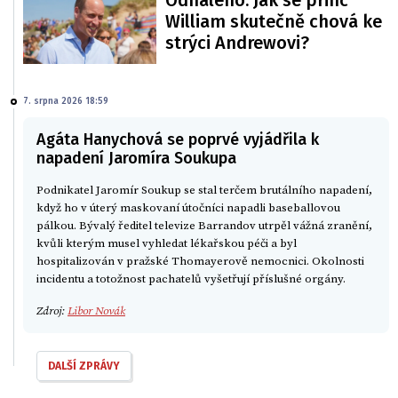
William skutečně chová ke
strýci Andrewovi?
7. srpna 2026 18:59
Agáta Hanychová se poprvé vyjádřila k
napadení Jaromíra Soukupa
Podnikatel Jaromír Soukup se stal terčem brutálního napadení,
když ho v úterý maskovaní útočníci napadli baseballovou
pálkou. Bývalý ředitel televize Barrandov utrpěl vážná zranění,
kvůli kterým musel vyhledat lékařskou péči a byl
hospitalizován v pražské Thomayerově nemocnici. Okolnosti
incidentu a totožnost pachatelů vyšetřují příslušné orgány.
Zdroj:
Libor Novák
DALŠÍ ZPRÁVY