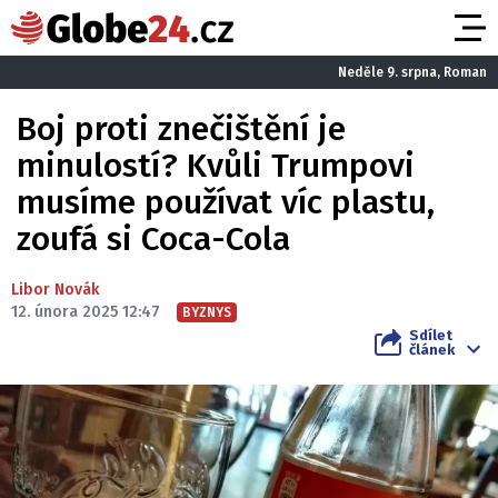
Neděle 9. srpna, Roman
Boj proti znečištění je
minulostí? Kvůli Trumpovi
musíme používat víc plastu,
zoufá si Coca-Cola
Libor Novák
12. února 2025 12:47
BYZNYS
Sdílet
článek