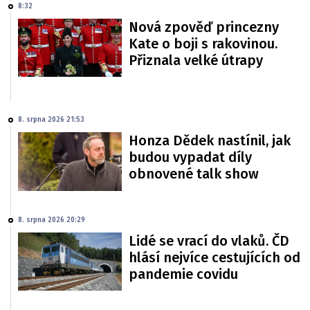
8:32
Nová zpověď princezny
Kate o boji s rakovinou.
Přiznala velké útrapy
8. srpna 2026 21:53
Honza Dědek nastínil, jak
budou vypadat díly
obnovené talk show
8. srpna 2026 20:29
Lidé se vrací do vlaků. ČD
hlásí nejvíce cestujících od
pandemie covidu