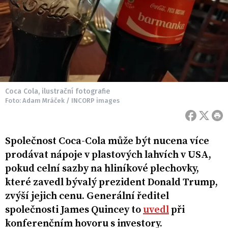
Coca Cola, ilustrační fotografie
Foto: Adam Mráček / INCORP images
Společnost Coca-Cola může být nucena více
prodávat nápoje v plastových lahvích v USA,
pokud celní sazby na hliníkové plechovky,
které zavedl bývalý prezident Donald Trump,
zvýší jejich cenu. Generální ředitel
společnosti James Quincey to
uvedl
při
konferenčním hovoru s investory.