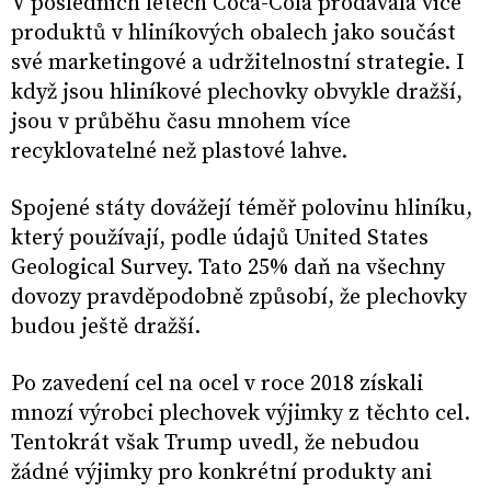
V posledních letech Coca-Cola prodávala více
produktů v hliníkových obalech jako součást
své marketingové a udržitelnostní strategie. I
když jsou hliníkové plechovky obvykle dražší,
jsou v průběhu času mnohem více
recyklovatelné než plastové lahve.
Spojené státy dovážejí téměř polovinu hliníku,
který používají, podle údajů United States
Geological Survey. Tato 25% daň na všechny
dovozy pravděpodobně způsobí, že plechovky
budou ještě dražší.
Po zavedení cel na ocel v roce 2018 získali
mnozí výrobci plechovek výjimky z těchto cel.
Tentokrát však Trump uvedl, že nebudou
žádné výjimky pro konkrétní produkty ani