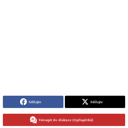
Sdílejte
Sdílejte
Vstoupit do diskuze (0 příspěvků)