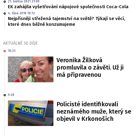
21. května 2021 21:00
EK zahájila vyšetřování nápojové společnosti Coca-Cola
4. října 2018 10:12
Nejpřísněji střežená tajemství na světě? Týkají se věcí,
které dnes běžně konzumujeme
AKTUÁLNĚ SE DĚJE
10:21
Veronika Žilková
promluvila o závěti. Už ji
má připravenou
9:28
Policisté identifikovali
neznámého muže, který se
objevil v Krkonoších