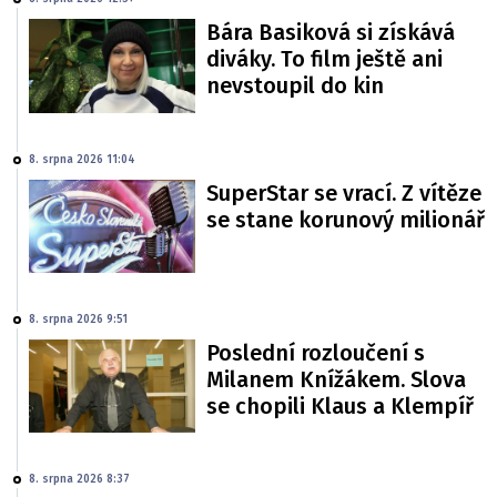
Bára Basiková si získává
diváky. To film ještě ani
nevstoupil do kin
8. srpna 2026 11:04
SuperStar se vrací. Z vítěze
se stane korunový milionář
8. srpna 2026 9:51
Poslední rozloučení s
Milanem Knížákem. Slova
se chopili Klaus a Klempíř
8. srpna 2026 8:37