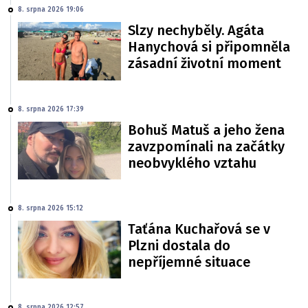
8. srpna 2026 19:06
Slzy nechyběly. Agáta
Hanychová si připomněla
zásadní životní moment
8. srpna 2026 17:39
Bohuš Matuš a jeho žena
zavzpomínali na začátky
neobvyklého vztahu
8. srpna 2026 15:12
Taťána Kuchařová se v
Plzni dostala do
nepříjemné situace
8. srpna 2026 12:57