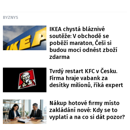
BYZNYS
IKEA chystá bláznivé
soutěže: V obchodě se
poběží maraton, Češi si
budou moci odnést zboží
zdarma
Tvrdý restart KFC v Česku.
Firma hraje vabank za
desítky milionů, říká expert
Nákup hotové firmy místo
zakládání nové: Kdy se to
vyplatí a na co si dát pozor?