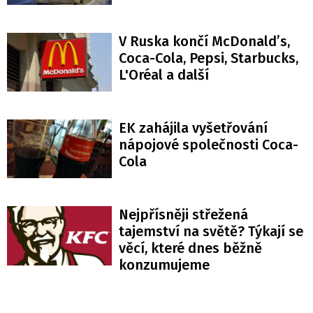
V Ruska končí McDonald’s,
Coca-Cola, Pepsi, Starbucks,
L'Oréal a další
EK zahájila vyšetřování
nápojové společnosti Coca-
Cola
Nejpřísněji střežená
tajemství na světě? Týkají se
věcí, které dnes běžně
konzumujeme