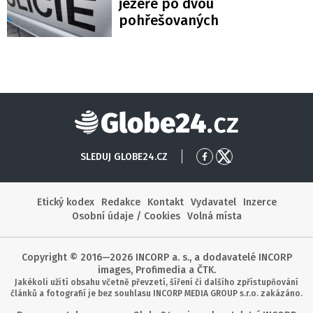
jezeře po dvou
pohřešovaných
Globe24
SLEDUJ GLOBE24.CZ
Přejít
Přejít
na
na
Facebook
X
Etický kodex
Redakce
Kontakt
Vydavatel
Inzerce
Osobní údaje / Cookies
Volná místa
Copyright © 2016—2026 INCORP a. s., a dodavatelé INCORP
images, Profimedia a ČTK.
Jakékoli užití obsahu včetně převzetí, šíření či dalšího zpřístupňování
článků a fotografií je bez souhlasu INCORP MEDIA GROUP s.r.o. zakázáno.