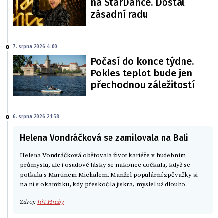
na StarDance. Dostal
zásadní radu
7. srpna 2026 4:00
Počasí do konce týdne.
Pokles teplot bude jen
přechodnou záležitostí
6. srpna 2026 21:58
Helena Vondráčková se zamilovala na Bali
Helena Vondráčková obětovala život kariéře v hudebním
průmyslu, ale i osudové lásky se nakonec dočkala, když se
potkala s Martinem Michalem. Manžel populární zpěvačky si
na ni v okamžiku, kdy přeskočila jiskra, myslel už dlouho.
Zdroj:
Jiří Hrubý