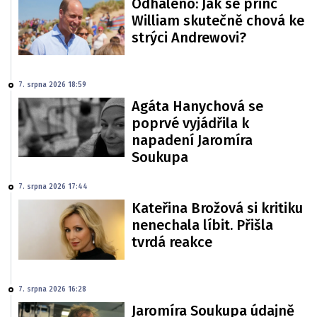
Odhaleno: Jak se princ
William skutečně chová ke
strýci Andrewovi?
7. srpna 2026 18:59
Agáta Hanychová se
poprvé vyjádřila k
napadení Jaromíra
Soukupa
7. srpna 2026 17:44
Kateřina Brožová si kritiku
nenechala líbit. Přišla
tvrdá reakce
7. srpna 2026 16:28
Jaromíra Soukupa údajně