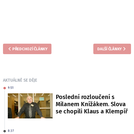
PŘEDCHOZÍ ČLÁNKY
DALŠÍ ČLÁNKY
AKTUÁLNĚ SE DĚJE
9:51
Poslední rozloučení s
Milanem Knížákem. Slova
se chopili Klaus a Klempíř
8:37