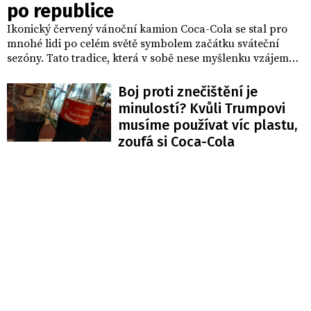
po republice
Ikonický červený vánoční kamion Coca-Cola se stal pro
mnohé lidi po celém světě symbolem začátku sváteční
sezóny. Tato tradice, která v sobě nese myšlenku vzájemné
pospolitosti a sdílení, se po roce vrací i do České republiky,
aby rozdávala vánoční kouzlo a zároveň podpořila
Boj proti znečištění je
dobrou věc. Letošní kampaň je navíc silně spojená s
minulostí? Kvůli Trumpovi
tradičním vánočním zvonečkem, který připomíná, že
musíme používat víc plastu,
kouzlo Vánoc spočívá v okamžicích, kdy se schází rodina
zoufá si Coca-Cola
a přátelé.