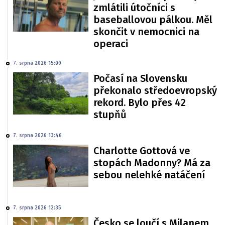
zmlátili útočníci s
baseballovou pálkou. Měl
skončit v nemocnici na
operaci
7. srpna 2026 15:00
Počasí na Slovensku
překonalo středoevropský
rekord. Bylo přes 42
stupňů
7. srpna 2026 13:46
Charlotte Gottová ve
stopách Madonny? Má za
sebou nelehké natáčení
7. srpna 2026 12:35
Česko se loučí s Milanem