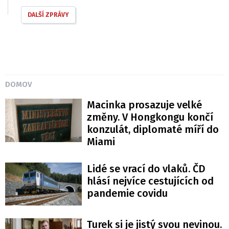
DALŠÍ ZPRÁVY
DOMOV
Macinka prosazuje velké
změny. V Hongkongu končí
konzulát, diplomaté míří do
Miami
Lidé se vrací do vlaků. ČD
hlásí nejvíce cestujících od
pandemie covidu
Turek si je jistý svou nevinou.