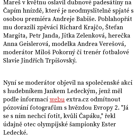
Mareš v květnu oslavil dubnové padesátiny na
Čapím hnízdě, které je neodmyslitelně spjaté s
osobou premiéra Andreje Babiše. Poblahopřát
mu dorazili zpěváci Richard Krajčo, Štefan
Margita, Petr Janda, Jitka Zelenková, herečka
Anna Geislerová, modelka Andrea Verešová,
moderátor Miloš Pokorný či trenér fotbalové
Slavie Jindřich Trpišovský.
Nyní se moderátor objevil na společenské akci
s hudebníkem Jankem Ledeckým, jenž měl
podle informací
webu
extra.cz odmítnout
pózování fotografům s hvězdou Evropy 2. "Já
se s ním nechci fotit, kvůli Čapáku," řekl
údajně otec olympijské šampionky Ester
Ledecké.