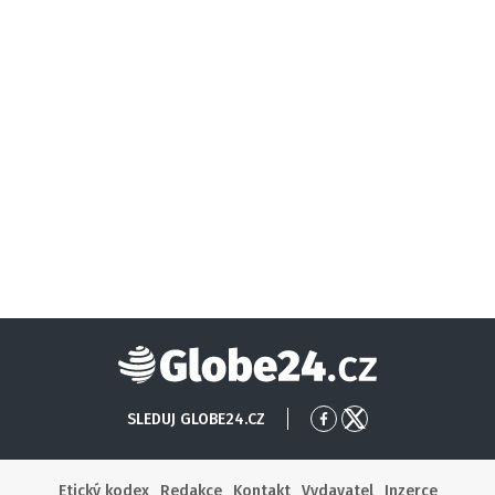
Globe24
SLEDUJ GLOBE24.CZ
Přejít
Přejít
na
na
Facebook
X
Etický kodex
Redakce
Kontakt
Vydavatel
Inzerce