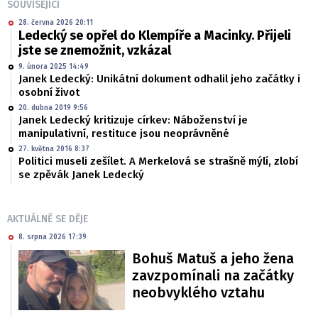
SOUVISEJÍCÍ
28. června 2026 20:11
Ledecký se opřel do Klempíře a Macinky. Přijeli
jste se znemožnit, vzkázal
9. února 2025 14:49
Janek Ledecký: Unikátní dokument odhalil jeho začátky i
osobní život
20. dubna 2019 9:56
Janek Ledecký kritizuje církev: Náboženství je
manipulativní, restituce jsou neoprávněné
27. května 2016 8:37
Politici museli zešílet. A Merkelová se strašně mýlí, zlobí
se zpěvák Janek Ledecký
AKTUÁLNĚ SE DĚJE
8. srpna 2026 17:39
Bohuš Matuš a jeho žena
zavzpomínali na začátky
neobvyklého vztahu