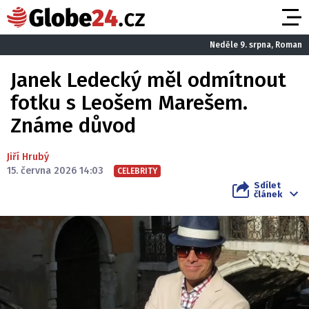
Neděle 9. srpna, Roman
Janek Ledecký měl odmítnout
fotku s Leošem Marešem.
Známe důvod
Jiří Hrubý
15. června 2026 14:03
CELEBRITY
Sdílet
článek