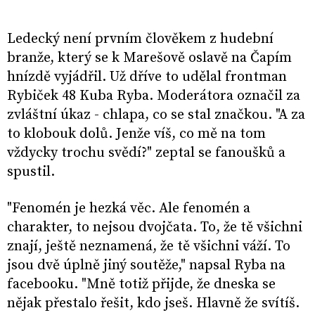
Ledecký není prvním člověkem z hudební
branže, který se k Marešově oslavě na Čapím
hnízdě vyjádřil. Už dříve to udělal frontman
Rybiček 48 Kuba Ryba. Moderátora označil za
zvláštní úkaz - chlapa, co se stal značkou. "A za
to klobouk dolů. Jenže víš, co mě na tom
vždycky trochu svědí?" zeptal se fanoušků a
spustil.
"Fenomén je hezká věc. Ale fenomén a
charakter, to nejsou dvojčata. To, že tě všichni
znají, ještě neznamená, že tě všichni váží. To
jsou dvě úplně jiný soutěže," napsal Ryba na
facebooku. "Mně totiž přijde, že dneska se
nějak přestalo řešit, kdo jseš. Hlavně že svítíš.