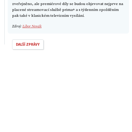
zveřejněno, ale premiérové díly se budou objevovat nejprve na
placené streamovací službě prima+ a s týdenním zpožděním
pak také v klasickém televizním vysílání.
Zdroj:
Libor Novák
DALŠÍ ZPRÁVY