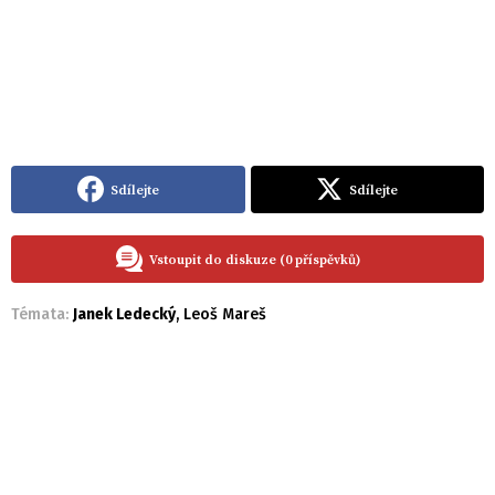
Sdílejte
Sdílejte
Vstoupit do diskuze (0 příspěvků)
Témata:
Janek Ledecký
,
Leoš Mareš