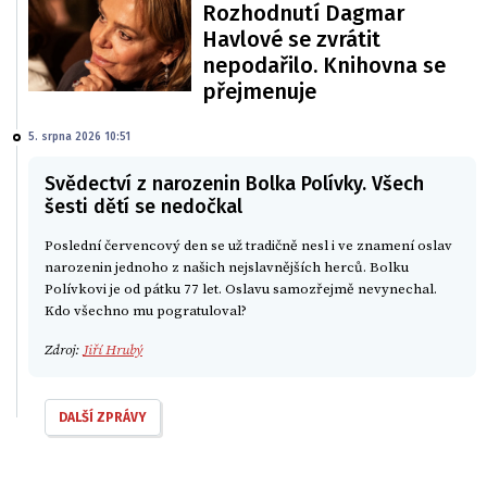
Rozhodnutí Dagmar
Havlové se zvrátit
nepodařilo. Knihovna se
přejmenuje
5. srpna 2026 10:51
Svědectví z narozenin Bolka Polívky. Všech
šesti dětí se nedočkal
Poslední červencový den se už tradičně nesl i ve znamení oslav
narozenin jednoho z našich nejslavnějších herců. Bolku
Polívkovi je od pátku 77 let. Oslavu samozřejmě nevynechal.
Kdo všechno mu pogratuloval?
Zdroj:
Jiří Hrubý
DALŠÍ ZPRÁVY