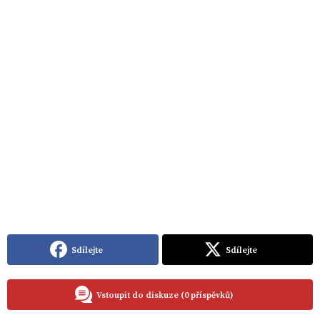
Sdílejte
Sdílejte
Vstoupit do diskuze (0 příspěvků)