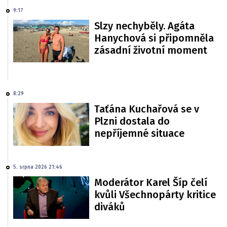
9:17
Slzy nechyběly. Agáta
Hanychová si připomněla
zásadní životní moment
8:29
Taťána Kuchařová se v
Plzni dostala do
nepříjemné situace
5. srpna 2026 21:46
Moderátor Karel Šíp čelí
kvůli Všechnopárty kritice
diváků