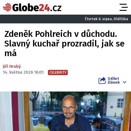
Čtvrtek 6. srpna, Oldřiška
Zdeněk Pohlreich v důchodu.
Slavný kuchař prozradil, jak se
má
Jiří Hrubý
14. května 2026 16:01
CELEBRITY
Sdílet
článek