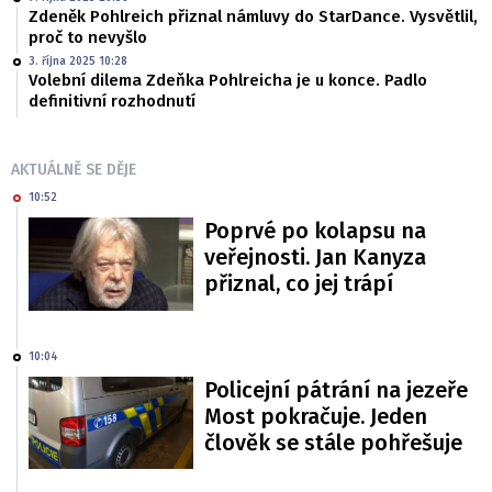
Zdeněk Pohlreich přiznal námluvy do StarDance. Vysvětlil,
proč to nevyšlo
3. října 2025 10:28
Volební dilema Zdeňka Pohlreicha je u konce. Padlo
definitivní rozhodnutí
AKTUÁLNĚ SE DĚJE
10:52
Poprvé po kolapsu na
veřejnosti. Jan Kanyza
přiznal, co jej trápí
10:04
Policejní pátrání na jezeře
Most pokračuje. Jeden
člověk se stále pohřešuje