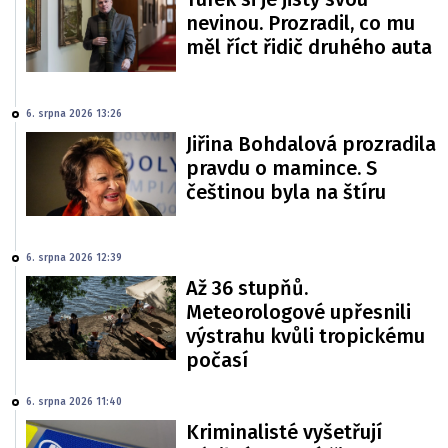
nevinou. Prozradil, co mu
měl říct řidič druhého auta
6. srpna 2026 13:26
Jiřina Bohdalová prozradila
pravdu o mamince. S
češtinou byla na štíru
6. srpna 2026 12:39
Až 36 stupňů.
Meteorologové upřesnili
výstrahu kvůli tropickému
počasí
6. srpna 2026 11:40
Kriminalisté vyšetřují