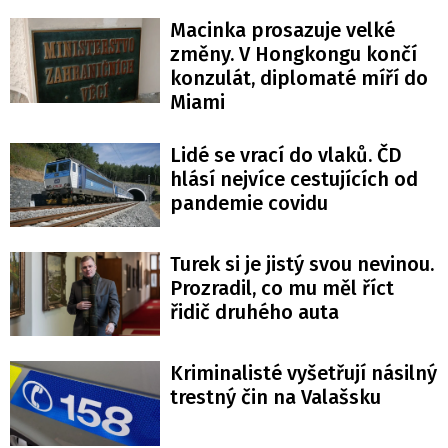
Macinka prosazuje velké
změny. V Hongkongu končí
konzulát, diplomaté míří do
Miami
Lidé se vrací do vlaků. ČD
hlásí nejvíce cestujících od
pandemie covidu
Turek si je jistý svou nevinou.
Prozradil, co mu měl říct
řidič druhého auta
Kriminalisté vyšetřují násilný
trestný čin na Valašsku