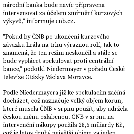
národní banka bude navíc připravena
intervenovat za účelem zmírnění kurzových
výkyvů," informuje cnb.cz.
"Pokud by ČNB po ukončení kurzového
závazku hrála na trhu výraznou roli, tak to
znamená, že ten režim neskončil a stále se
bude vyplácet spekulovat proti centrální
bance," podotkl Niedermayer v pořadu České
televize Otázky Václava Moravce.
Podle Niedermayera již ke spekulacím začíná
docházet, což naznačuje velký objem korun,
které musela ČNB v srpnu použít, aby udržela
českou měnu oslabenou. ČNB v srpnu na
intervenční nákupy použila 28,6 miliardy Kč,
což je letos druhý největší objem za jeden