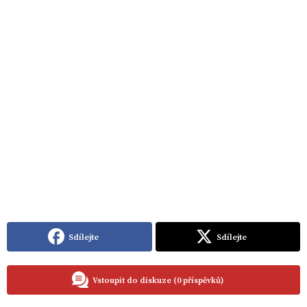
Sdílejte
Sdílejte
Vstoupit do diskuze (0 příspěvků)