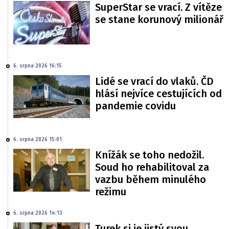
SuperStar se vrací. Z vítěze
se stane korunový milionář
6. srpna 2026 16:15
Lidé se vrací do vlaků. ČD
hlásí nejvíce cestujících od
pandemie covidu
6. srpna 2026 15:01
Knížák se toho nedožil.
Soud ho rehabilitoval za
vazbu během minulého
režimu
6. srpna 2026 14:13
Turek si je jistý svou