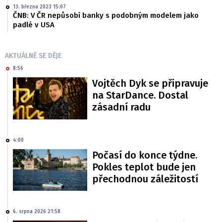
13. března 2023 15:07
ČNB: V ČR nepůsobí banky s podobným modelem jako
padlé v USA
AKTUÁLNĚ SE DĚJE
8:56
Vojtěch Dyk se připravuje
na StarDance. Dostal
zásadní radu
4:00
Počasí do konce týdne.
Pokles teplot bude jen
přechodnou záležitostí
6. srpna 2026 21:58