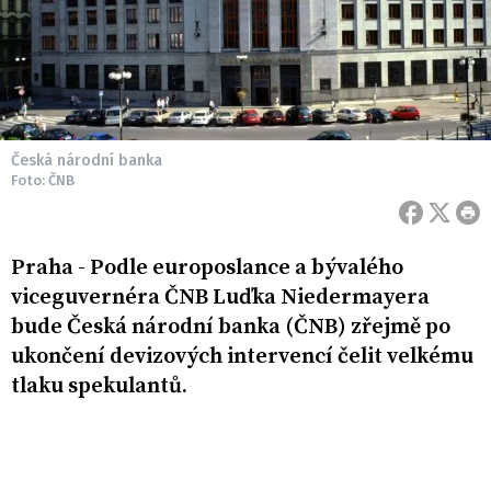
Česká národní banka
Foto: ČNB
Praha - Podle europoslance a bývalého
viceguvernéra ČNB Luďka Niedermayera
bude Česká národní banka (ČNB) zřejmě po
ukončení devizových intervencí čelit velkému
tlaku spekulantů.