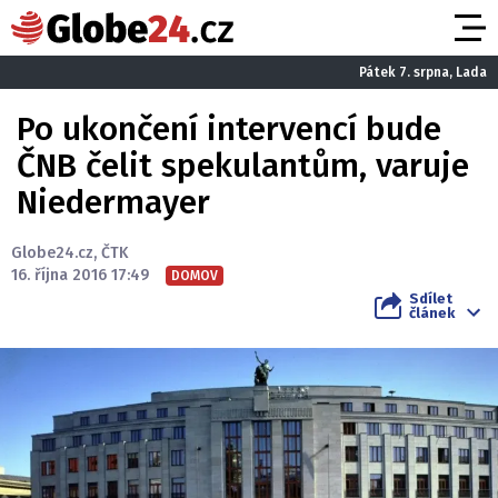
Pátek 7. srpna, Lada
Po ukončení intervencí bude
ČNB čelit spekulantům, varuje
Niedermayer
Globe24.cz
,
ČTK
16. října 2016 17:49
DOMOV
Sdílet
článek