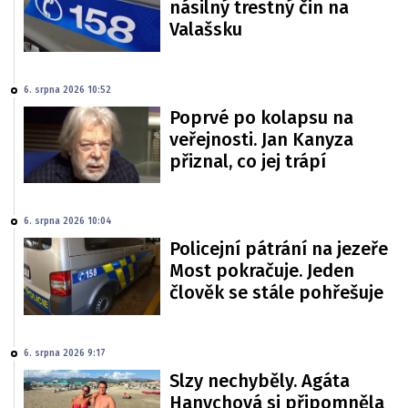
násilný trestný čin na
Valašsku
6. srpna 2026 10:52
Poprvé po kolapsu na
veřejnosti. Jan Kanyza
přiznal, co jej trápí
6. srpna 2026 10:04
Policejní pátrání na jezeře
Most pokračuje. Jeden
člověk se stále pohřešuje
6. srpna 2026 9:17
Slzy nechyběly. Agáta
Hanychová si připomněla