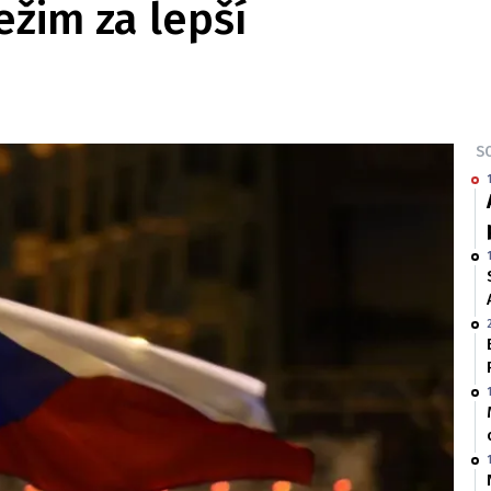
ežim za lepší
SO