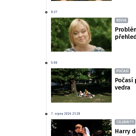
8:37
REVUE
Problé
přehled
5:00
POČASÍ
Počasí 
vedra
7. srpna 2026 21:28
CELEBRITY
Harry d