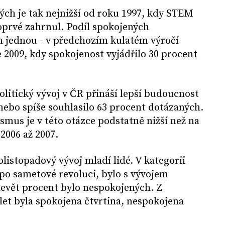
ch je tak nejnižší od roku 1997, kdy STEM
oprvé zahrnul. Podíl spokojených
n jednou - v předchozím kulatém výročí
 2009, kdy spokojenost vyjádřilo 30 procent
olitický vývoj v ČR přináší lepší budoucnost
 nebo spíše souhlasilo 63 procent dotázaných.
mus je v této otázce podstatně nižší než na
 2006 až 2007.
listopadový vývoj mladí lidé. V kategorii
ž po sametové revoluci, bylo s vývojem
devět procent bylo nespokojených. Z
let byla spokojena čtvrtina, nespokojena