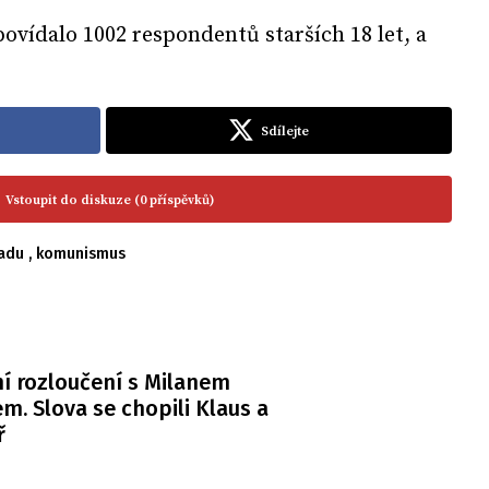
vídalo 1002 respondentů starších 18 let, a
Sdílejte
Vstoupit do diskuze (0 příspěvků)
padu
,
komunismus
í rozloučení s Milanem
m. Slova se chopili Klaus a
ř