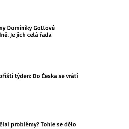
my Dominiky Gottové
ně. Je jich celá řada
příští týden: Do Česka se vrátí
ělal problémy? Tohle se dělo