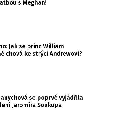
vatbou s Meghan!
o: Jak se princ William
ě chová ke strýci Andrewovi?
anychová se poprvé vyjádřila
dení Jaromíra Soukupa