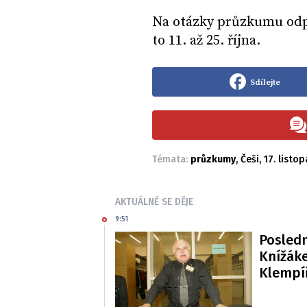
Na otázky průzkumu odpo
to 11. až 25. října.
Sdílejte
Témata:
průzkumy
,
Češi
,
17. listo
AKTUÁLNĚ SE DĚJE
9:51
Posledn
Knížáke
Klempí