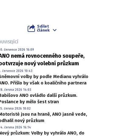
Sdílet
článek
UVISEJÍCÍ
10. července 2026 16:09
ANO nemá rovnocenného soupeře,
potvrzuje nový volební průzkum
1. července 2026 10:43
Sněmovní volby by podle Medianu vyhrálo
ANO. Přišlo by však o koaličního partnera
28. června 2026 14:03
Babišovo ANO ovládlo další průzkum.
Poslance by mělo šest stran
15. června 2026 10:02
Motoristé jsou na hraně, ANO jasně vede,
odhalil nový průzkum
14. června 2026 16:14
Nový průzkum: Volby by vyhrálo ANO, do