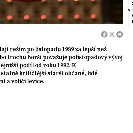
jí režim po listopadu 1989 za lepší než
o trochu horší považuje polistopadový vývoj
ejnižší podíl od roku 1992. K
tatně kritičtější starší občané, lidé
 a voliči levice.