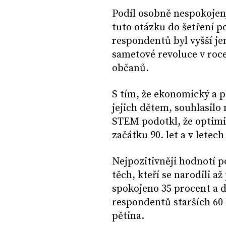
Podíl osobně nespokojený
tuto otázku do šetření p
respondentů byl vyšší je
sametové revoluce v roce
občanů.
S tím, že ekonomický a p
jejich dětem, souhlasilo
STEM podotkl, že optimis
začátku 90. let a v letech
Nejpozitivněji hodnotí po
těch, kteří se narodili a
spokojeno 35 procent a 
respondentů starších 60 
pětina.