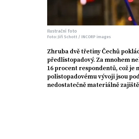
Ilustrační foto
Foto: Jiří Schott / INCORP images
Zhruba dvě třetiny Čechů pokláda
předlistopadový. Za mnohem neb
16 procent respondentů, což je n
polistopadovému vývoji jsou pods
nedostatečně materiálně zajištění