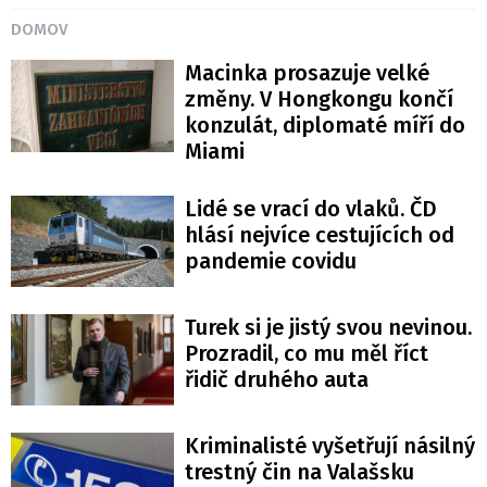
DOMOV
Macinka prosazuje velké
změny. V Hongkongu končí
konzulát, diplomaté míří do
Miami
Lidé se vrací do vlaků. ČD
hlásí nejvíce cestujících od
pandemie covidu
Turek si je jistý svou nevinou.
Prozradil, co mu měl říct
řidič druhého auta
Kriminalisté vyšetřují násilný
trestný čin na Valašsku