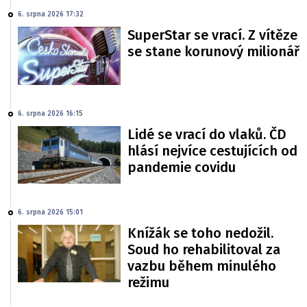
6. srpna 2026 17:32
SuperStar se vrací. Z vítěze
se stane korunový milionář
6. srpna 2026 16:15
Lidé se vrací do vlaků. ČD
hlásí nejvíce cestujících od
pandemie covidu
6. srpna 2026 15:01
Knížák se toho nedožil.
Soud ho rehabilitoval za
vazbu během minulého
režimu