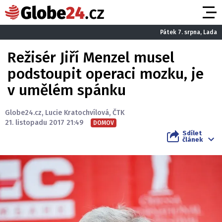
Pátek 7. srpna, Lada
Režisér Jiří Menzel musel
podstoupit operaci mozku, je
v umělém spánku
Globe24.cz
,
Lucie Kratochvílová
,
ČTK
21. listopadu 2017 21:49
DOMOV
Sdílet
článek