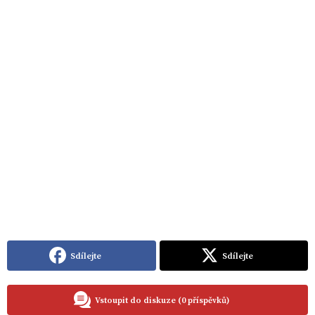
Sdílejte
Sdílejte
Vstoupit do diskuze (0 příspěvků)