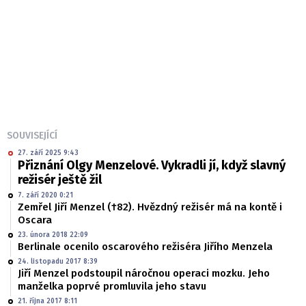
SOUVISEJÍCÍ
27. září 2025 9:43
Přiznání Olgy Menzelové. Vykradli jí, když slavný
režisér ještě žil
7. září 2020 0:21
Zemřel Jiří Menzel (†82). Hvězdný režisér má na kontě i
Oscara
23. února 2018 22:09
Berlinale ocenilo oscarového režiséra Jiřího Menzela
24. listopadu 2017 8:39
Jiří Menzel podstoupil náročnou operaci mozku. Jeho
manželka poprvé promluvila jeho stavu
21. října 2017 8:11