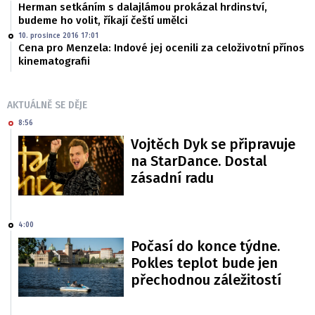
Herman setkáním s dalajlámou prokázal hrdinství,
budeme ho volit, říkají čeští umělci
10. prosince 2016 17:01
Cena pro Menzela: Indové jej ocenili za celoživotní přínos
kinematografii
AKTUÁLNĚ SE DĚJE
8:56
Vojtěch Dyk se připravuje
na StarDance. Dostal
zásadní radu
4:00
Počasí do konce týdne.
Pokles teplot bude jen
přechodnou záležitostí