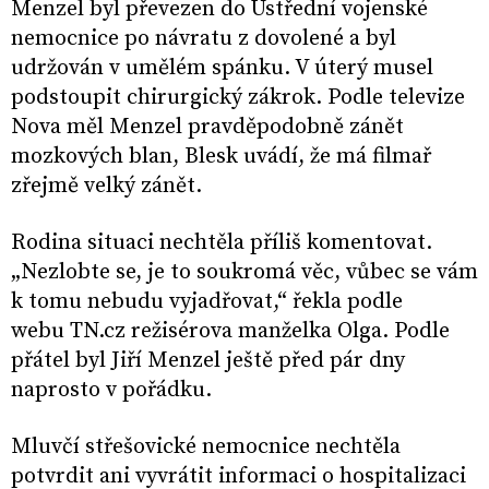
Menzel byl převezen do Ústřední vojenské
nemocnice po návratu z dovolené a byl
udržován v umělém spánku. V úterý musel
podstoupit chirurgický zákrok. Podle televize
Nova měl Menzel pravděpodobně zánět
mozkových blan, Blesk uvádí, že má filmař
zřejmě velký zánět.
Rodina situaci nechtěla příliš komentovat.
„Nezlobte se, je to soukromá věc, vůbec se vám
k tomu nebudu vyjadřovat,“ řekla podle
webu TN.cz režisérova manželka Olga. Podle
přátel byl Jiří Menzel ještě před pár dny
naprosto v pořádku.
Mluvčí střešovické nemocnice nechtěla
potvrdit ani vyvrátit informaci o hospitalizaci