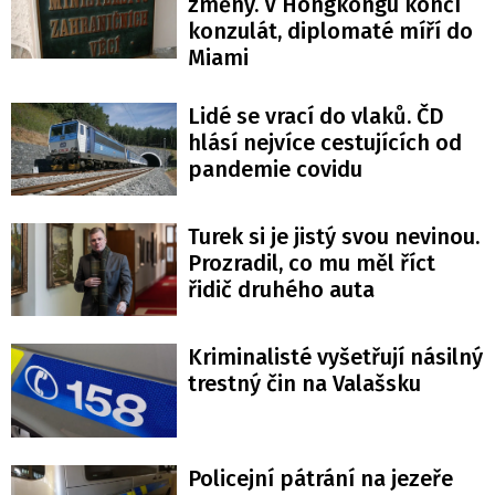
změny. V Hongkongu končí
konzulát, diplomaté míří do
Miami
Lidé se vrací do vlaků. ČD
hlásí nejvíce cestujících od
pandemie covidu
Turek si je jistý svou nevinou.
Prozradil, co mu měl říct
řidič druhého auta
Kriminalisté vyšetřují násilný
trestný čin na Valašsku
Policejní pátrání na jezeře