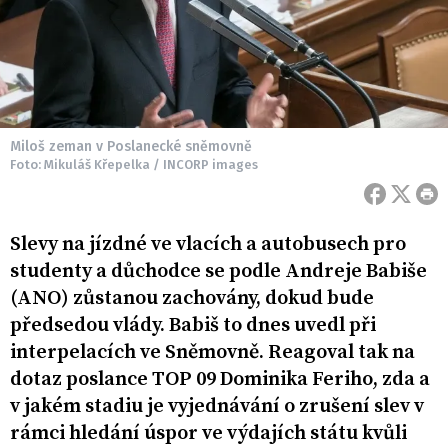
Miloš zeman v Poslanecké sněmovně
Foto: Mikuláš Křepelka / INCORP images
Slevy na jízdné ve vlacích a autobusech pro
studenty a důchodce se podle Andreje Babiše
(ANO) zůstanou zachovány, dokud bude
předsedou vlády. Babiš to dnes uvedl při
interpelacích ve Sněmovně. Reagoval tak na
dotaz poslance TOP 09 Dominika Feriho, zda a
v jakém stadiu je vyjednávání o zrušení slev v
rámci hledání úspor ve výdajích státu kvůli