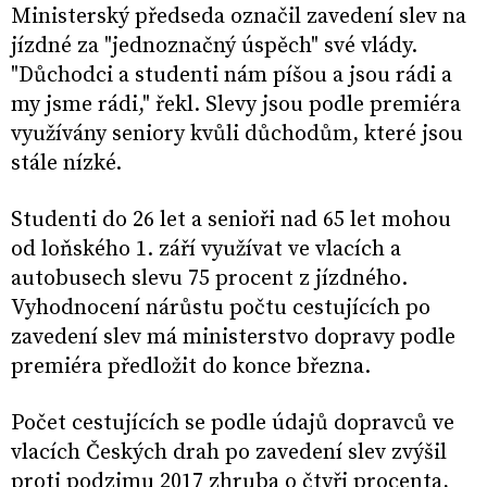
Ministerský předseda označil zavedení slev na
jízdné za "jednoznačný úspěch" své vlády.
"Důchodci a studenti nám píšou a jsou rádi a
my jsme rádi," řekl. Slevy jsou podle premiéra
využívány seniory kvůli důchodům, které jsou
stále nízké.
Studenti do 26 let a senioři nad 65 let mohou
od loňského 1. září využívat ve vlacích a
autobusech slevu 75 procent z jízdného.
Vyhodnocení nárůstu počtu cestujících po
zavedení slev má ministerstvo dopravy podle
premiéra předložit do konce března.
Počet cestujících se podle údajů dopravců ve
vlacích Českých drah po zavedení slev zvýšil
proti podzimu 2017 zhruba o čtyři procenta,