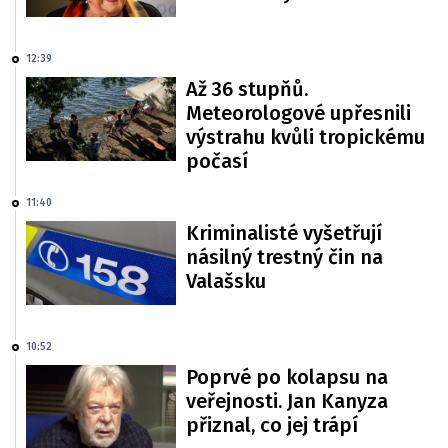
12:39
Až 36 stupňů.
Meteorologové upřesnili
výstrahu kvůli tropickému
počasí
11:40
Kriminalisté vyšetřují
násilný trestný čin na
Valašsku
10:52
Poprvé po kolapsu na
veřejnosti. Jan Kanyza
přiznal, co jej trápí