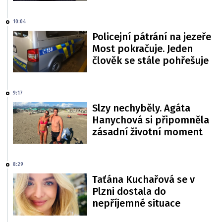
10:04
Policejní pátrání na jezeře
Most pokračuje. Jeden
člověk se stále pohřešuje
9:17
Slzy nechyběly. Agáta
Hanychová si připomněla
zásadní životní moment
8:29
Taťána Kuchařová se v
Plzni dostala do
nepříjemné situace