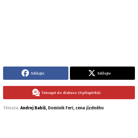
Sdílejte
Sdílejte
Vstoupit do diskuze (0 příspěvků)
Témata:
Andrej Babiš
,
Dominik Feri
,
cena jízdného