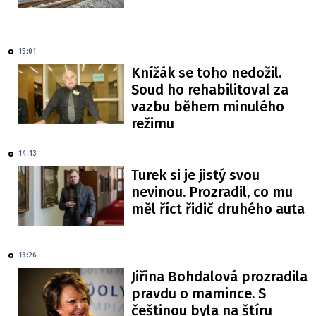
15:01
Knížák se toho nedožil.
Soud ho rehabilitoval za
vazbu během minulého
režimu
14:13
Turek si je jistý svou
nevinou. Prozradil, co mu
měl říct řidič druhého auta
13:26
Jiřina Bohdalová prozradila
pravdu o mamince. S
češtinou byla na štíru