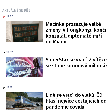
AKTUÁLNĚ SE DĚJE
18:57
Macinka prosazuje velké
změny. V Hongkongu končí
konzulát, diplomaté míří
do Miami
17:32
SuperStar se vrací. Z vítěze
se stane korunový milionář
16:15
Lidé se vrací do vlaků. ČD
hlásí nejvíce cestujících od
pandemie covidu