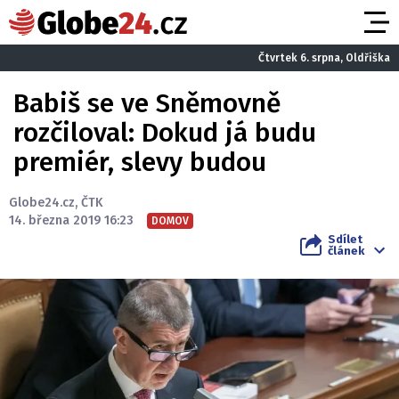
Čtvrtek 6. srpna, Oldřiška
Babiš se ve Sněmovně
rozčiloval: Dokud já budu
premiér, slevy budou
Globe24.cz
,
ČTK
14. března 2019 16:23
DOMOV
Sdílet
článek