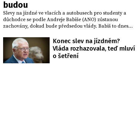
budou
Slevy na jízdné ve vlacích a autobusech pro studenty a
důchodce se podle Andreje Babiše (ANO) zůstanou
zachovány, dokud bude předsedou vlády. Babiš to dnes
uvedl při interpelacích ve Sněmovně. Reagoval tak na
dotaz poslance TOP 09 Dominika Feriho, zda a v jakém
Konec slev na jízdném?
stadiu je vyjednávání o zrušení slev v rámci hledání úspor
Vláda rozhazovala, teď mluví
ve výdajích státu kvůli ekonomickému poklesu.
o šetření