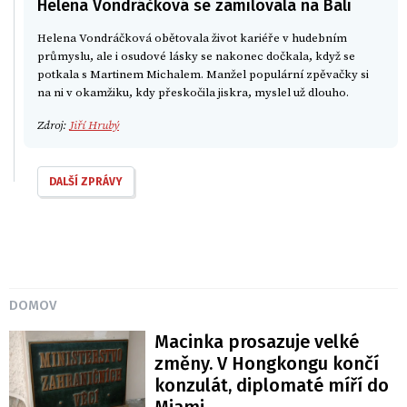
Helena Vondráčková se zamilovala na Bali
Helena Vondráčková obětovala život kariéře v hudebním
průmyslu, ale i osudové lásky se nakonec dočkala, když se
potkala s Martinem Michalem. Manžel populární zpěvačky si
na ni v okamžiku, kdy přeskočila jiskra, myslel už dlouho.
Zdroj:
Jiří Hrubý
DALŠÍ ZPRÁVY
DOMOV
Macinka prosazuje velké
změny. V Hongkongu končí
konzulát, diplomaté míří do