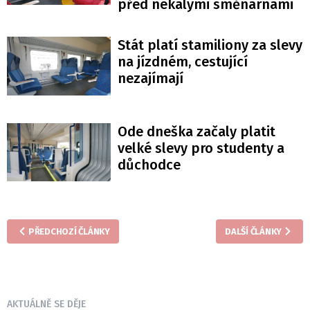
před nekalými směnárnami
Stát platí stamiliony za slevy
na jízdném, cestující
nezajímají
Ode dneška začaly platit
velké slevy pro studenty a
důchodce
PŘEDCHOZÍ ČLÁNKY
DALŠÍ ČLÁNKY
AKTUÁLNĚ SE DĚJE