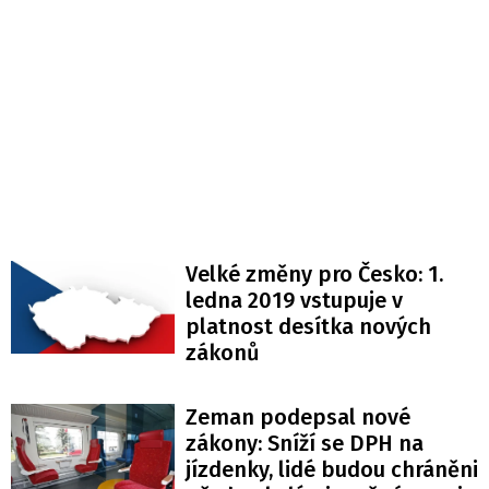
Velké změny pro Česko: 1.
ledna 2019 vstupuje v
platnost desítka nových
zákonů
Zeman podepsal nové
zákony: Sníží se DPH na
jízdenky, lidé budou chráněni