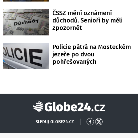
ČSSZ mění oznámení
důchodů. Senioři by měli
zpozornět
Policie pátrá na Mosteckém
jezeře po dvou
pohřešovaných
Globe24
SLEDUJ GLOBE24.CZ
Přejít
Přejít
na
na
Facebook
X