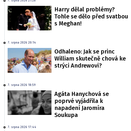
7. srpna 2026 21:28
Harry dělal problémy?
Tohle se dělo před svatbou
s Meghan!
7. srpna 2026 20:14
Odhaleno: Jak se princ
William skutečně chová ke
strýci Andrewovi?
7. srpna 2026 18:59
Agáta Hanychová se
poprvé vyjádřila k
napadení Jaromíra
Soukupa
7. srpna 2026 17:44