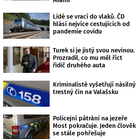
Miami
Lidé se vrací do vlaků. ČD
hlásí nejvíce cestujících od
pandemie covidu
Turek si je jistý svou nevinou.
Prozradil, co mu měl říct
řidič druhého auta
Kriminalisté vyšetřují násilný
trestný čin na Valašsku
Policejní pátrání na jezeře
Most pokračuje. Jeden člověk
se stále pohřešuje