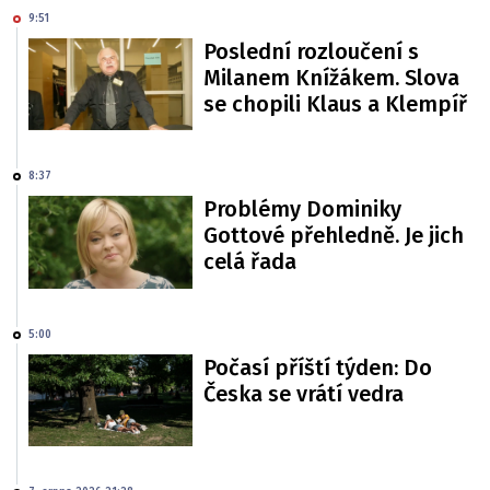
9:51
Poslední rozloučení s
Milanem Knížákem. Slova
se chopili Klaus a Klempíř
8:37
Problémy Dominiky
Gottové přehledně. Je jich
celá řada
5:00
Počasí příští týden: Do
Česka se vrátí vedra