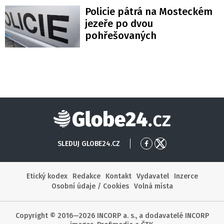
Policie pátrá na Mosteckém
jezeře po dvou
pohřešovaných
Globe24
SLEDUJ GLOBE24.CZ
Přejít
Přejít
na
na
Facebook
X
Etický kodex
Redakce
Kontakt
Vydavatel
Inzerce
Osobní údaje / Cookies
Volná místa
Copyright © 2016—2026 INCORP a. s., a dodavatelé INCORP