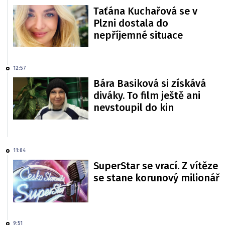
Taťána Kuchařová se v
Plzni dostala do
nepříjemné situace
12:57
Bára Basiková si získává
diváky. To film ještě ani
nevstoupil do kin
11:04
SuperStar se vrací. Z vítěze
se stane korunový milionář
9:51