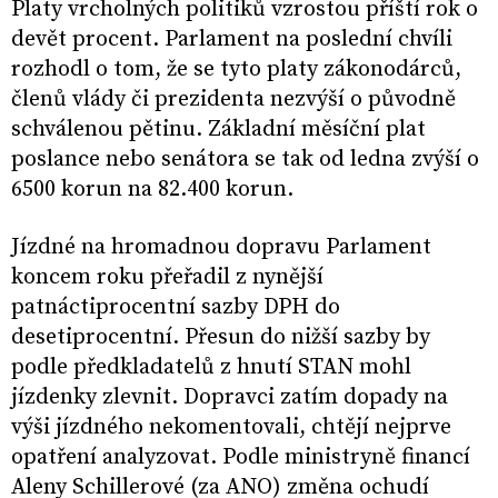
Platy vrcholných politiků vzrostou příští rok o
devět procent. Parlament na poslední chvíli
rozhodl o tom, že se tyto platy zákonodárců,
členů vlády či prezidenta nezvýší o původně
schválenou pětinu. Základní měsíční plat
poslance nebo senátora se tak od ledna zvýší o
6500 korun na 82.400 korun.
Jízdné na hromadnou dopravu Parlament
koncem roku přeřadil z nynější
patnáctiprocentní sazby DPH do
desetiprocentní. Přesun do nižší sazby by
podle předkladatelů z hnutí STAN mohl
jízdenky zlevnit. Dopravci zatím dopady na
výši jízdného nekomentovali, chtějí nejprve
opatření analyzovat. Podle ministryně financí
Aleny Schillerové (za ANO) změna ochudí