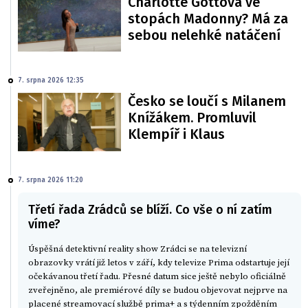
Charlotte Gottová ve
stopách Madonny? Má za
sebou nelehké natáčení
7. srpna 2026 12:35
Česko se loučí s Milanem
Knížákem. Promluvil
Klempíř i Klaus
7. srpna 2026 11:20
Třetí řada Zrádců se blíží. Co vše o ní zatím
víme?
Úspěšná detektivní reality show Zrádci se na televizní
obrazovky vrátí již letos v září, kdy televize Prima odstartuje její
očekávanou třetí řadu. Přesné datum sice ještě nebylo oficiálně
zveřejněno, ale premiérové díly se budou objevovat nejprve na
placené streamovací službě prima+ a s týdenním zpožděním