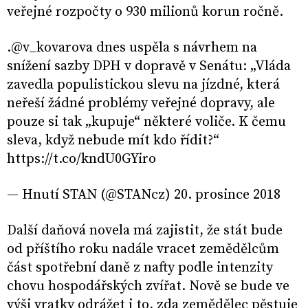
veřejné rozpočty o 930 milionů korun ročně.
.@v_kovarova dnes uspěla s návrhem na
snížení sazby DPH v dopravě v Senátu: „Vláda
zavedla populistickou slevu na jízdné, která
neřeší žádné problémy veřejné dopravy, ale
pouze si tak „kupuje“ některé voliče. K čemu
sleva, když nebude mít kdo řídit?“
https://t.co/kndU0GYiro
— Hnutí STAN (@STANcz) 20. prosince 2018
Další daňová novela má zajistit, že stát bude
od příštího roku nadále vracet zemědělcům
část spotřební daně z nafty podle intenzity
chovu hospodářských zvířat. Nově se bude ve
výši vratky odrážet i to, zda zemědělec pěstuje