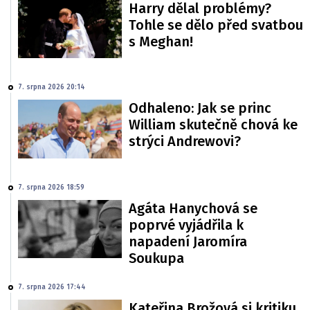
Harry dělal problémy?
Tohle se dělo před svatbou
s Meghan!
7. srpna 2026 20:14
Odhaleno: Jak se princ
William skutečně chová ke
strýci Andrewovi?
7. srpna 2026 18:59
Agáta Hanychová se
poprvé vyjádřila k
napadení Jaromíra
Soukupa
7. srpna 2026 17:44
Kateřina Brožová si kritiku