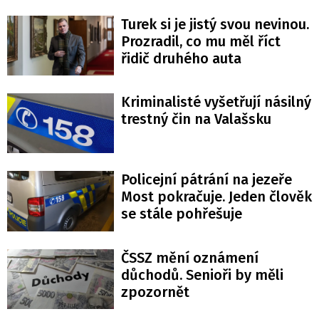
Turek si je jistý svou nevinou.
Prozradil, co mu měl říct
řidič druhého auta
Kriminalisté vyšetřují násilný
trestný čin na Valašsku
Policejní pátrání na jezeře
Most pokračuje. Jeden člověk
se stále pohřešuje
ČSSZ mění oznámení
důchodů. Senioři by měli
zpozornět