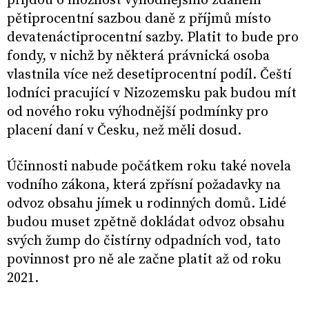
přijdou o možnost výhodnějšího zdanění
pětiprocentní sazbou daně z příjmů místo
devatenáctiprocentní sazby. Platit to bude pro
fondy, v nichž by některá právnická osoba
vlastnila více než desetiprocentní podíl. Čeští
lodníci pracující v Nizozemsku pak budou mít
od nového roku výhodnější podmínky pro
placení daní v Česku, než měli dosud.
Účinnosti nabude počátkem roku také novela
vodního zákona, která zpřísní požadavky na
odvoz obsahu jímek u rodinných domů. Lidé
budou muset zpětně dokládat odvoz obsahu
svých žump do čistírny odpadních vod, tato
povinnost pro ně ale začne platit až od roku
2021.