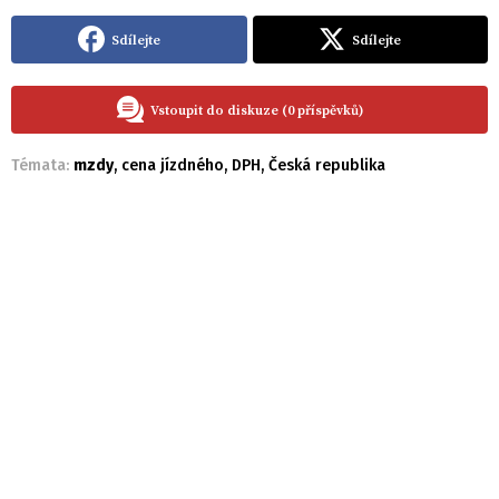
Sdílejte
Sdílejte
Vstoupit do diskuze (0 příspěvků)
Témata:
mzdy
,
cena jízdného
,
DPH
,
Česká republika