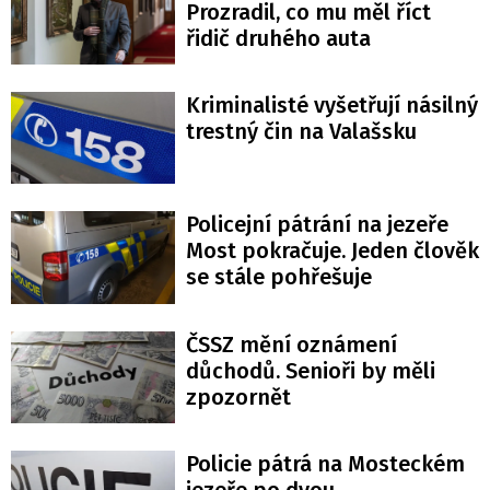
Prozradil, co mu měl říct
řidič druhého auta
Kriminalisté vyšetřují násilný
trestný čin na Valašsku
Policejní pátrání na jezeře
Most pokračuje. Jeden člověk
se stále pohřešuje
ČSSZ mění oznámení
důchodů. Senioři by měli
zpozornět
Policie pátrá na Mosteckém