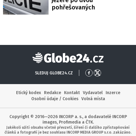
jezeře po dvou
pohřešovaných
Globe24
SLEDUJ GLOBE24.CZ
Přejít
Přejít
na
na
Facebook
X
Etický kodex
Redakce
Kontakt
Vydavatel
Inzerce
Osobní údaje / Cookies
Volná místa
Copyright © 2016—2026 INCORP a. s., a dodavatelé INCORP
images, Profimedia a ČTK.
Jakékoli užití obsahu včetně převzetí, šíření či dalšího zpřístupňování
článků a fotografií je bez souhlasu INCORP MEDIA GROUP s.r.o. zakázáno.