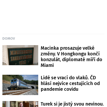
DOMOV
Macinka prosazuje velké
změny. V Hongkongu končí
konzulát, diplomaté míří do
Miami
Lidé se vrací do vlaků. ČD
hlásí nejvíce cestujících od
pandemie covidu
Turek si je jistý svou nevinou.