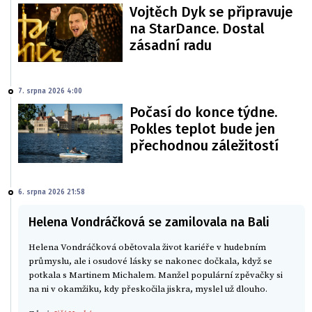
Vojtěch Dyk se připravuje
na StarDance. Dostal
zásadní radu
7. srpna 2026 4:00
Počasí do konce týdne.
Pokles teplot bude jen
přechodnou záležitostí
6. srpna 2026 21:58
Helena Vondráčková se zamilovala na Bali
Helena Vondráčková obětovala život kariéře v hudebním
průmyslu, ale i osudové lásky se nakonec dočkala, když se
potkala s Martinem Michalem. Manžel populární zpěvačky si
na ni v okamžiku, kdy přeskočila jiskra, myslel už dlouho.