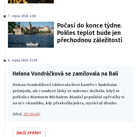
7. srpna 2026 4:00
Počasí do konce týdne.
Pokles teplot bude jen
přechodnou záležitostí
6. srpna 2026 21:58
Helena Vondráčková se zamilovala na Bali
Helena Vondráčková obětovala život kariéře v hudebním
průmyslu, ale i osudové lásky se nakonec dočkala, když se
potkala s Martinem Michalem. Manžel populární zpěvačky si
na ni v okamžiku, kdy přeskočila jiskra, myslel už dlouho.
Zdroj:
Jiří Hrubý
DALŠÍ ZPRÁVY