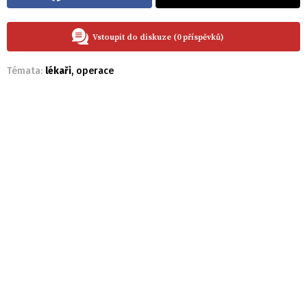
Vstoupit do diskuze (0 příspěvků)
Témata:
lékaři
,
operace