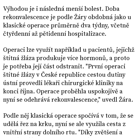
Výhodou je i následná menší bolest. Doba
rekonvalescence je podle Žáry obdobná jako u
klasické operace průměrně dva týdny, včetně
čtyřdenní až pětidenní hospitalizace.
Operaci lze využít například u pacientů, jejichž
štítná žláza produkuje více hormonů, a proto
je potřeba její část odstranit. "První operaci
štítné žlázy v České republice cestou dutiny
ústní provedli lékaři chirurgické kliniky na
konci října. Operace proběhla uspokojivě a
nyní se odehrává rekonvalescence," uvedl Žára.
Podle něj klasická operace spočívá v tom, že se
udělá řez na krku, nyní se ale využila cesta z
vnitřní strany dolního rtu. "Díky zvětšení a