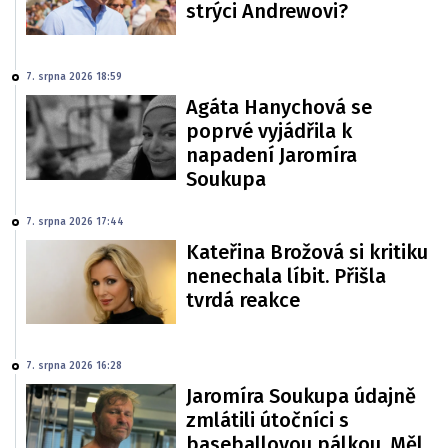
strýci Andrewovi?
7. srpna 2026 18:59
Agáta Hanychová se
poprvé vyjádřila k
napadení Jaromíra
Soukupa
7. srpna 2026 17:44
Kateřina Brožová si kritiku
nenechala líbit. Přišla
tvrdá reakce
7. srpna 2026 16:28
Jaromíra Soukupa údajně
zmlátili útočníci s
baseballovou pálkou. Měl