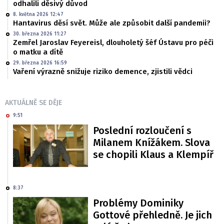
odhalili děsivý důvod
8. května 2026 12:47
Hantavirus děsí svět. Může ale způsobit další pandemii?
30. března 2026 11:27
Zemřel Jaroslav Feyereisl, dlouholetý šéf Ústavu pro péči
o matku a dítě
29. března 2026 16:59
Vaření výrazně snižuje riziko demence, zjistili vědci
AKTUÁLNĚ SE DĚJE
9:51
Poslední rozloučení s
Milanem Knížákem. Slova
se chopili Klaus a Klempíř
8:37
Problémy Dominiky
Gottové přehledně. Je jich