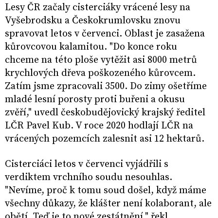
Lesy ČR začaly cisterciáky vrácené lesy na
Vyšebrodsku a Českokrumlovsku znovu
spravovat letos v červenci. Oblast je zasažena
kůrovcovou kalamitou. "Do konce roku
chceme na této ploše vytěžit asi 8000 metrů
krychlových dřeva poškozeného kůrovcem.
Zatím jsme zpracovali 3500. Do zimy ošetříme
mladé lesní porosty proti buřeni a okusu
zvěří," uvedl českobudějovický krajský ředitel
LČR Pavel Kub. V roce 2020 hodlají LČR na
vrácených pozemcích zalesnit asi 12 hektarů.
Cisterciáci letos v červenci vyjádřili s
verdiktem vrchního soudu nesouhlas.
"Nevíme, proč k tomu soud došel, když máme
všechny důkazy, že klášter není kolaborant, ale
obětí. Teď je to nové zestátnění," řekl