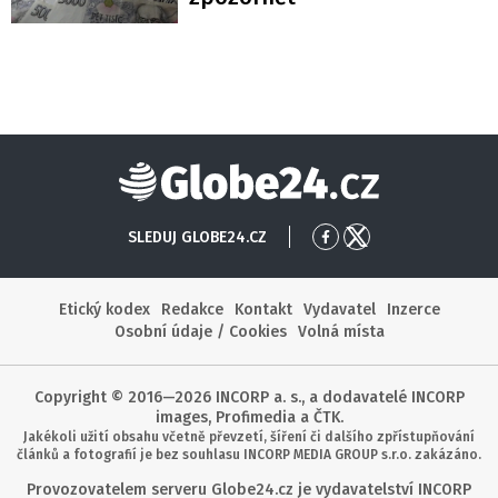
Globe24
SLEDUJ GLOBE24.CZ
Přejít
Přejít
na
na
Facebook
X
Etický kodex
Redakce
Kontakt
Vydavatel
Inzerce
Osobní údaje / Cookies
Volná místa
Copyright © 2016—2026 INCORP a. s., a dodavatelé INCORP
images, Profimedia a ČTK.
Jakékoli užití obsahu včetně převzetí, šíření či dalšího zpřístupňování
článků a fotografií je bez souhlasu INCORP MEDIA GROUP s.r.o. zakázáno.
Provozovatelem serveru Globe24.cz je vydavatelství INCORP