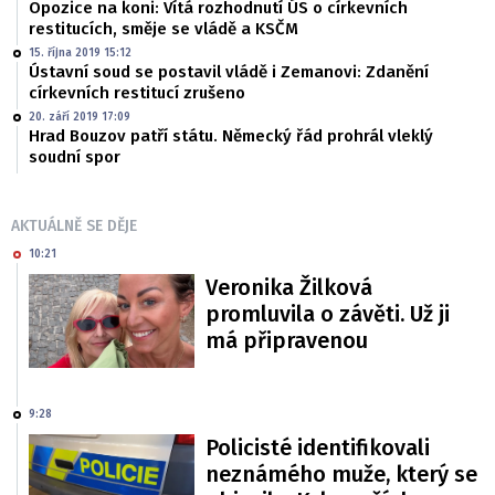
Opozice na koni: Vítá rozhodnutí ÚS o církevních
restitucích, směje se vládě a KSČM
15. října 2019 15:12
Ústavní soud se postavil vládě i Zemanovi: Zdanění
církevních restitucí zrušeno
20. září 2019 17:09
Hrad Bouzov patří státu. Německý řád prohrál vleklý
soudní spor
AKTUÁLNĚ SE DĚJE
10:21
Veronika Žilková
promluvila o závěti. Už ji
má připravenou
9:28
Policisté identifikovali
neznámého muže, který se