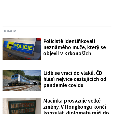
DOMOV
Policisté identifikovali
neznámého muže, který se
objevil v Krkonoších
Lidé se vrací do vlaků. ČD
hlásí nejvíce cestujících od
pandemie covidu
Macinka prosazuje velké
změny. V Hongkongu končí
konzulát, diplomaté míří do