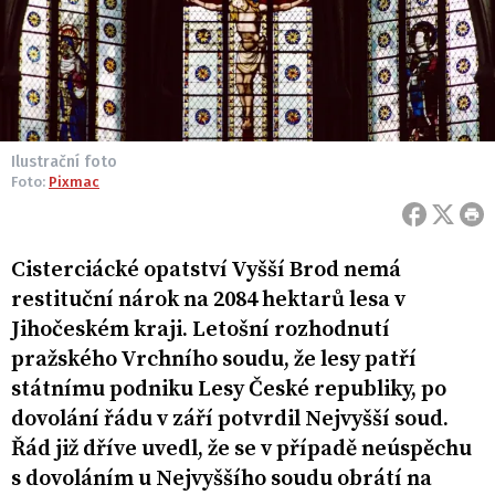
Ilustrační foto
Foto:
Pixmac
Cisterciácké opatství Vyšší Brod nemá
restituční nárok na 2084 hektarů lesa v
Jihočeském kraji. Letošní rozhodnutí
pražského Vrchního soudu, že lesy patří
státnímu podniku Lesy České republiky, po
dovolání řádu v září potvrdil Nejvyšší soud.
Řád již dříve uvedl, že se v případě neúspěchu
s dovoláním u Nejvyššího soudu obrátí na