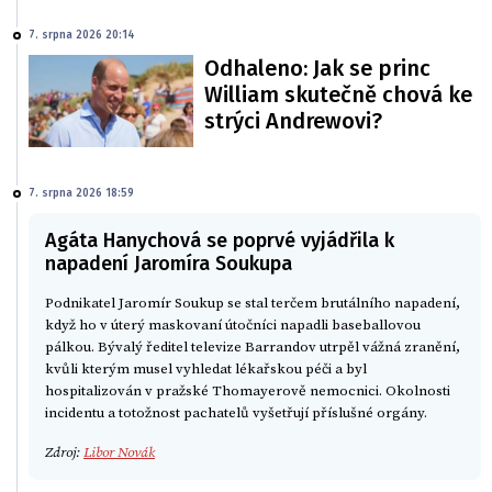
7. srpna 2026 20:14
Odhaleno: Jak se princ
William skutečně chová ke
strýci Andrewovi?
7. srpna 2026 18:59
Agáta Hanychová se poprvé vyjádřila k
napadení Jaromíra Soukupa
Podnikatel Jaromír Soukup se stal terčem brutálního napadení,
když ho v úterý maskovaní útočníci napadli baseballovou
pálkou. Bývalý ředitel televize Barrandov utrpěl vážná zranění,
kvůli kterým musel vyhledat lékařskou péči a byl
hospitalizován v pražské Thomayerově nemocnici. Okolnosti
incidentu a totožnost pachatelů vyšetřují příslušné orgány.
Zdroj:
Libor Novák