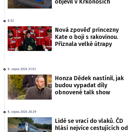
objevil v Krkonoších
8:32
Nová zpověď princezny
Kate o boji s rakovinou.
Přiznala velké útrapy
8. srpna 2026 21:53
Honza Dědek nastínil, jak
budou vypadat díly
obnovené talk show
8. srpna 2026 20:29
Lidé se vrací do vlaků. ČD
hlásí nejvíce cestujících od