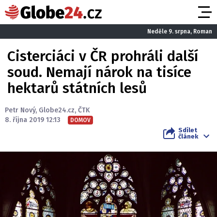
Neděle 9. srpna, Roman
Cisterciáci v ČR prohráli další
soud. Nemají nárok na tisíce
hektarů státních lesů
Petr Nový
,
Globe24.cz
,
ČTK
8. října 2019 12:13
DOMOV
Sdílet
článek