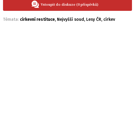
Vstoupit do diskuze (0 příspěvků)
Témata:
církevní restituce
,
Nejvyšší soud
,
Lesy ČR
,
církev