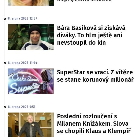
8. srpna 2026 12:57
Bára Basiková si získává
diváky. To film ještě ani
nevstoupil do kin
8. srpna 2026 11:04
SuperStar se vrací. Z vítěze
se stane korunový milionář
8. srpna 2026 9:51
Poslední rozloučení s
Milanem Knížákem. Slova
se chopili Klaus a Klempíř