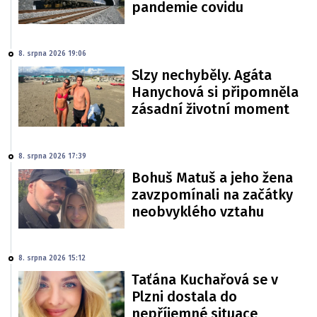
pandemie covidu
8. srpna 2026 19:06
Slzy nechyběly. Agáta
Hanychová si připomněla
zásadní životní moment
8. srpna 2026 17:39
Bohuš Matuš a jeho žena
zavzpomínali na začátky
neobvyklého vztahu
8. srpna 2026 15:12
Taťána Kuchařová se v
Plzni dostala do
nepříjemné situace