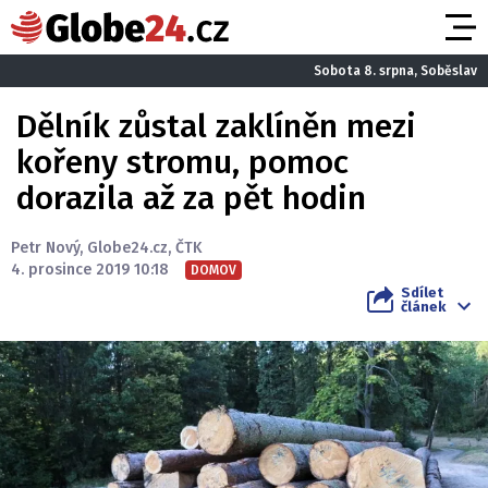
Sobota 8. srpna, Soběslav
Dělník zůstal zaklíněn mezi
kořeny stromu, pomoc
dorazila až za pět hodin
Petr Nový
,
Globe24.cz
,
ČTK
4. prosince 2019 10:18
DOMOV
Sdílet
článek