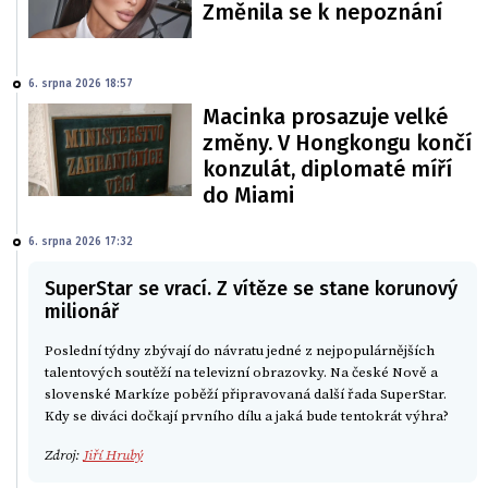
Změnila se k nepoznání
6. srpna 2026 18:57
Macinka prosazuje velké
změny. V Hongkongu končí
konzulát, diplomaté míří
do Miami
6. srpna 2026 17:32
SuperStar se vrací. Z vítěze se stane korunový
milionář
Poslední týdny zbývají do návratu jedné z nejpopulárnějších
talentových soutěží na televizní obrazovky. Na české Nově a
slovenské Markíze poběží připravovaná další řada SuperStar.
Kdy se diváci dočkají prvního dílu a jaká bude tentokrát výhra?
Zdroj:
Jiří Hrubý