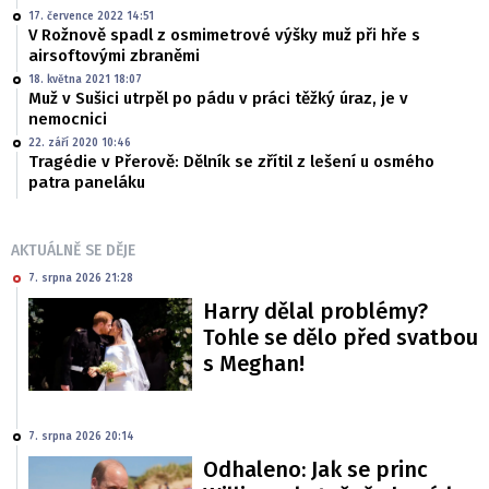
17. července 2022 14:51
V Rožnově spadl z osmimetrové výšky muž při hře s
airsoftovými zbraněmi
18. května 2021 18:07
Muž v Sušici utrpěl po pádu v práci těžký úraz, je v
nemocnici
22. září 2020 10:46
Tragédie v Přerově: Dělník se zřítil z lešení u osmého
patra paneláku
AKTUÁLNĚ SE DĚJE
7. srpna 2026 21:28
Harry dělal problémy?
Tohle se dělo před svatbou
s Meghan!
7. srpna 2026 20:14
Odhaleno: Jak se princ