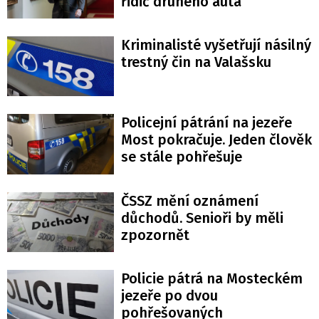
řidič druhého auta
Kriminalisté vyšetřují násilný
trestný čin na Valašsku
Policejní pátrání na jezeře
Most pokračuje. Jeden člověk
se stále pohřešuje
ČSSZ mění oznámení
důchodů. Senioři by měli
zpozornět
Policie pátrá na Mosteckém
jezeře po dvou
pohřešovaných