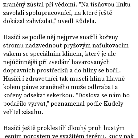
zraněný zůstal při vědomí. "Na tísňovou linku
zavolali spolupracovníci, na které ještě
dokázal zahvízdat," uvedl Kůdela.
Hasiči se podle něj nejprve snažili kořeny
stromu nadzvednout pryžovým nafukovacím
vakem se speciálním klínem, který je ale
nejúčinnější při zvedání havarovaných
dopravních prostředků a do hlíny se bořil.
Hasiči i zdravotníci tak museli hlínu hlavně
kolem pánve zraněného muže odhrabat a
kořeny odsekat sekerkou. "Doslova se nám ho
podařilo vyrvat," poznamenal podle Kůdely
velitel zásahu.
Hasiči ještě proklestili dlouhý pruh hustým
lesním porostem ve svažitém terénu, kudy pak