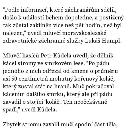
"Podle informací, které záchranářům sdělil,
došlo k události během dopoledne, a postižený
tak zůstal zaklíněn více než pět hodin, než byl
nalezen," uvedl mluvčí moravskoslezské
zdravotnické záchranné služby Lukáš Humpl.
Mluvčí hasičů Petr Kůdela uvedl, že dělník
kácel stromy ve smrkovém lese. "Po pádu
jednoho z nich odřezal od kmene o průměru
asi 50 centimetrů mohutný kořenový koláč,
který zůstal stát na hraně. Muž pokračoval
kácením dalšího smrku, který ale při pádu
zavadil o stojící 'koláč'. Ten neočekávaně
spadl," uvedl Kůdela.
Zbytek stromu zavalil muži spodní část těla,