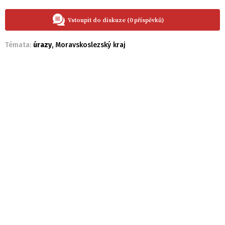
Vstoupit do diskuze (0 příspěvků)
Témata:
úrazy
,
Moravskoslezský kraj