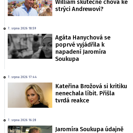
William skutečně chová ke
strýci Andrewovi?
7. srpna 2026 18:59
Agáta Hanychová se
poprvé vyjádřila k
napadení Jaromíra
Soukupa
7. srpna 2026 17:44
Kateřina Brožová si kritiku
nenechala líbit. Přišla
tvrdá reakce
7. srpna 2026 16:28
Jaromíra Soukupa údajně