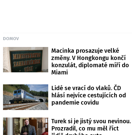
DOMOV
Macinka prosazuje velké
změny. V Hongkongu končí
konzulát, diplomaté míří do
Miami
Lidé se vrací do vlaků. ČD
hlásí nejvíce cestujících od
pandemie covidu
Turek si je jistý svou nevinou.
Prozradil, co mu měl říct