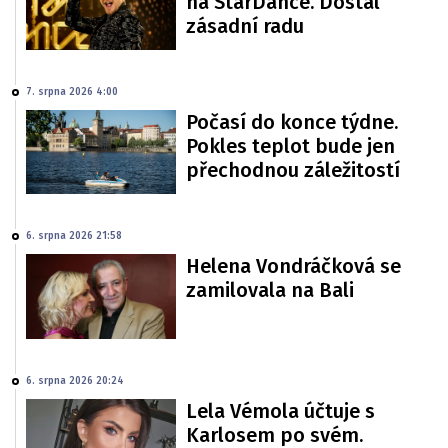
na StarDance. Dostal
zásadní radu
7. srpna 2026 4:00
Počasí do konce týdne.
Pokles teplot bude jen
přechodnou záležitostí
6. srpna 2026 21:58
Helena Vondráčková se
zamilovala na Bali
6. srpna 2026 20:24
Lela Vémola účtuje s
Karlosem po svém.