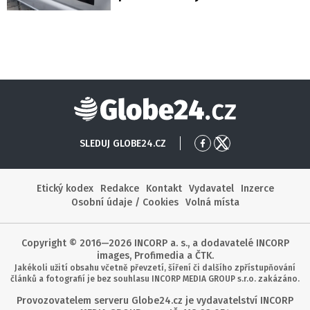
Globe24
SLEDUJ GLOBE24.CZ
Přejít
Přejít
na
na
Facebook
X
Etický kodex
Redakce
Kontakt
Vydavatel
Inzerce
Osobní údaje / Cookies
Volná místa
Copyright © 2016—2026 INCORP a. s., a dodavatelé INCORP
images, Profimedia a ČTK.
Jakékoli užití obsahu včetně převzetí, šíření či dalšího zpřístupňování
článků a fotografií je bez souhlasu INCORP MEDIA GROUP s.r.o. zakázáno.
Provozovatelem serveru Globe24.cz je vydavatelství INCORP